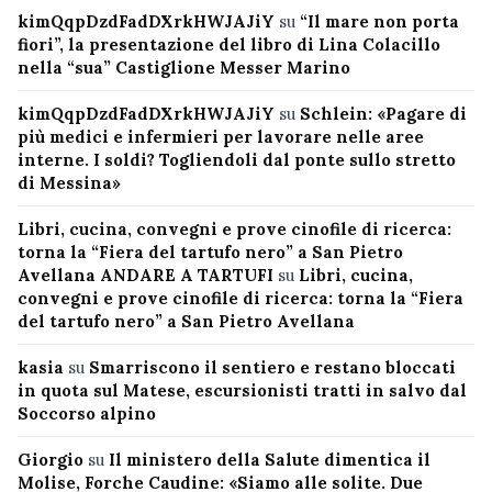
kimQqpDzdFadDXrkHWJAJiY
su
“Il mare non porta
fiori”, la presentazione del libro di Lina Colacillo
nella “sua” Castiglione Messer Marino
kimQqpDzdFadDXrkHWJAJiY
su
Schlein: «Pagare di
più medici e infermieri per lavorare nelle aree
interne. I soldi? Togliendoli dal ponte sullo stretto
di Messina»
Libri, cucina, convegni e prove cinofile di ricerca:
torna la “Fiera del tartufo nero” a San Pietro
Avellana ANDARE A TARTUFI
su
Libri, cucina,
convegni e prove cinofile di ricerca: torna la “Fiera
del tartufo nero” a San Pietro Avellana
kasia
su
Smarriscono il sentiero e restano bloccati
in quota sul Matese, escursionisti tratti in salvo dal
Soccorso alpino
Giorgio
su
Il ministero della Salute dimentica il
Molise, Forche Caudine: «Siamo alle solite. Due