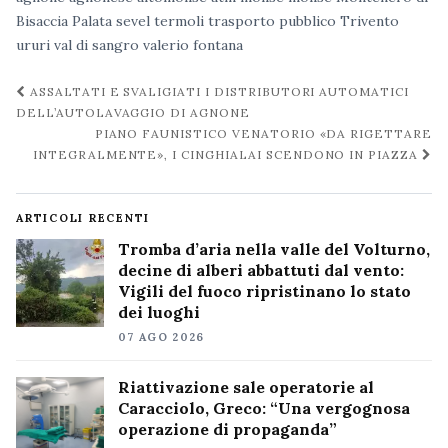
Bisaccia
Palata
sevel
termoli
trasporto pubblico
Trivento
ururi
val di sangro
valerio fontana
Navigazione
ASSALTATI E SVALIGIATI I DISTRIBUTORI AUTOMATICI
post
DELL’AUTOLAVAGGIO DI AGNONE
PIANO FAUNISTICO VENATORIO «DA RIGETTARE
INTEGRALMENTE», I CINGHIALAI SCENDONO IN PIAZZA
ARTICOLI RECENTI
Tromba d’aria nella valle del Volturno,
decine di alberi abbattuti dal vento:
Vigili del fuoco ripristinano lo stato
dei luoghi
07 AGO 2026
Riattivazione sale operatorie al
Caracciolo, Greco: “Una vergognosa
operazione di propaganda”