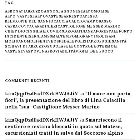
TAG
ABBONATI
ABRUZZO
AGNONE
AGNONESE
ALTOMOLISE
ALTO VASTESE
ALTOVASTESE
ARRESTO
ATESSA
BELMONTE DEL SANNIO
CACCIA
CALCIO
CAMPOBASSO
CAPRACOTTA
CARABINIERI
CASTIGLIONE MESSER MARINO
CHIETINO
CINGHIALI
COVID19
DROGA
FINANZA
FORESTALE
FURTO
INCIDENTE
ISERNIA
M5S
MALTEMPO
MIGRANTI
MOLISANI
MOLISANO
MOLISE
NEVE
OSPEDALE
POLIZIA
PROFUGHI
SANITÀ
SCHIAVI DI ABRUZZO
SCUOLA
SELECONTROLLO
TERMOLI
VASTESE
VASTO
VENAFRO
VIABILITÀ
VIGILI DEL FUOCO
COMMENTI RECENTI
kimQqpDzdFadDXrkHWJAJiY
su
“Il mare non porta
fiori”, la presentazione del libro di Lina Colacillo
nella “sua” Castiglione Messer Marino
kimQqpDzdFadDXrkHWJAJiY
su
Smarriscono il
sentiero e restano bloccati in quota sul Matese,
escursionisti tratti in salvo dal Soccorso alpino