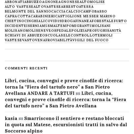
ABBONATI
ABRUZZO
AGNONE
AGNONESE
ALTOMOLISE
ALTO VASTESE
ALTOVASTESE
ARRESTO
ATESSA
BELMONTE DEL SANNIO
CACCIA
CALCIO
CAMPOBASSO
CAPRACOTTA
CARABINIERI
CASTIGLIONE MESSER MARINO
CHIETINO
CINGHIALI
COVID19
DROGA
FINANZA
FORESTALE
FURTO
INCIDENTE
ISERNIA
M5S
MALTEMPO
MIGRANTI
MOLISANI
MOLISANO
MOLISE
NEVE
OSPEDALE
POLIZIA
PROFUGHI
SANITÀ
SCHIAVI DI ABRUZZO
SCUOLA
SELECONTROLLO
TERMOLI
VASTESE
VASTO
VENAFRO
VIABILITÀ
VIGILI DEL FUOCO
COMMENTI RECENTI
Libri, cucina, convegni e prove cinofile di ricerca:
torna la “Fiera del tartufo nero” a San Pietro
Avellana ANDARE A TARTUFI
su
Libri, cucina,
convegni e prove cinofile di ricerca: torna la “Fiera
del tartufo nero” a San Pietro Avellana
kasia
su
Smarriscono il sentiero e restano bloccati
in quota sul Matese, escursionisti tratti in salvo dal
Soccorso alpino