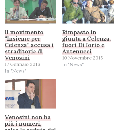
Il movimento
Rimpasto in
“Insieme per
giunta a Celenza,
Celenza” accusa i
fuori Di Iorio e
«traditori» di
Antenucci
Venosini
10 Novembre 2015
17 Gennaio 2016
In "News"
In "News"
Venosini non ha
più i numeri,
salta la seduta del