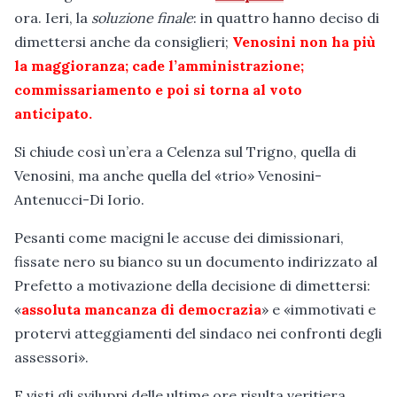
ora. Ieri, la
soluzione finale
: in quattro hanno deciso di
dimettersi anche da consiglieri;
Venosini non ha più
la maggioranza; cade l’amministrazione;
commissariamento e poi si torna al voto
anticipato.
Si chiude così un’era a Celenza sul Trigno, quella di
Venosini, ma anche quella del «trio» Venosini-
Antenucci-Di Iorio.
Pesanti come macigni le accuse dei dimissionari,
fissate nero su bianco su un documento indirizzato al
Prefetto a motivazione della decisione di dimettersi:
«
assoluta mancanza di democrazia
» e «immotivati e
protervi atteggiamenti del sindaco nei confronti degli
assessori».
E visti gli sviluppi delle ultime ore risulta veritiera