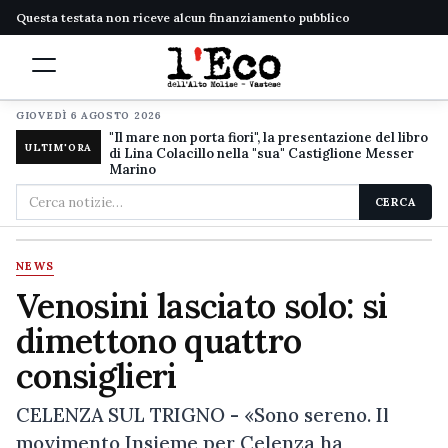
Questa testata non riceve alcun finanziamento pubblico
GIOVEDÌ 6 AGOSTO 2026
"Il mare non porta fiori", la presentazione del libro
ULTIM'ORA
di Lina Colacillo nella "sua" Castiglione Messer
Marino
Cerca
CERCA
nel
sito
NEWS
Venosini lasciato solo: si
dimettono quattro
consiglieri
CELENZA SUL TRIGNO - «Sono sereno. Il
movimento Insieme per Celenza ha