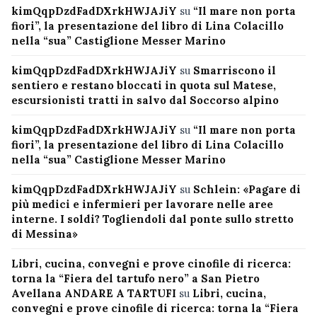
kimQqpDzdFadDXrkHWJAJiY
su
“Il mare non porta
fiori”, la presentazione del libro di Lina Colacillo
nella “sua” Castiglione Messer Marino
kimQqpDzdFadDXrkHWJAJiY
su
Smarriscono il
sentiero e restano bloccati in quota sul Matese,
escursionisti tratti in salvo dal Soccorso alpino
kimQqpDzdFadDXrkHWJAJiY
su
“Il mare non porta
fiori”, la presentazione del libro di Lina Colacillo
nella “sua” Castiglione Messer Marino
kimQqpDzdFadDXrkHWJAJiY
su
Schlein: «Pagare di
più medici e infermieri per lavorare nelle aree
interne. I soldi? Togliendoli dal ponte sullo stretto
di Messina»
Libri, cucina, convegni e prove cinofile di ricerca:
torna la “Fiera del tartufo nero” a San Pietro
Avellana ANDARE A TARTUFI
su
Libri, cucina,
convegni e prove cinofile di ricerca: torna la “Fiera