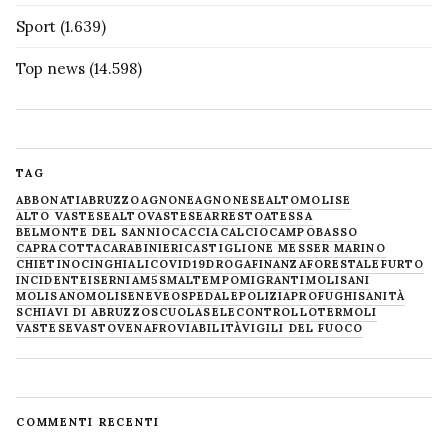
Sport
(1.639)
Top news
(14.598)
TAG
ABBONATI
ABRUZZO
AGNONE
AGNONESE
ALTOMOLISE
ALTO VASTESE
ALTOVASTESE
ARRESTO
ATESSA
BELMONTE DEL SANNIO
CACCIA
CALCIO
CAMPOBASSO
CAPRACOTTA
CARABINIERI
CASTIGLIONE MESSER MARINO
CHIETINO
CINGHIALI
COVID19
DROGA
FINANZA
FORESTALE
FURTO
INCIDENTE
ISERNIA
M5S
MALTEMPO
MIGRANTI
MOLISANI
MOLISANO
MOLISE
NEVE
OSPEDALE
POLIZIA
PROFUGHI
SANITÀ
SCHIAVI DI ABRUZZO
SCUOLA
SELECONTROLLO
TERMOLI
VASTESE
VASTO
VENAFRO
VIABILITÀ
VIGILI DEL FUOCO
COMMENTI RECENTI