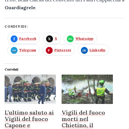
Guardiagrele
.
CONDIVIDI:
Facebook
X
WhatsApp
Telegram
Pinterest
LinkedIn
Correlati
L’ultimo saluto ai
Vigili del fuoco
Vigili del fuoco
morti nel
Capone e
Chietino, il