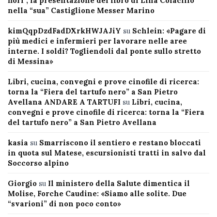
fiori”, la presentazione del libro di Lina Colacillo
nella “sua” Castiglione Messer Marino
kimQqpDzdFadDXrkHWJAJiY
su
Schlein: «Pagare di
più medici e infermieri per lavorare nelle aree
interne. I soldi? Togliendoli dal ponte sullo stretto
di Messina»
Libri, cucina, convegni e prove cinofile di ricerca:
torna la “Fiera del tartufo nero” a San Pietro
Avellana ANDARE A TARTUFI
su
Libri, cucina,
convegni e prove cinofile di ricerca: torna la “Fiera
del tartufo nero” a San Pietro Avellana
kasia
su
Smarriscono il sentiero e restano bloccati
in quota sul Matese, escursionisti tratti in salvo dal
Soccorso alpino
Giorgio
su
Il ministero della Salute dimentica il
Molise, Forche Caudine: «Siamo alle solite. Due
“svarioni” di non poco conto»