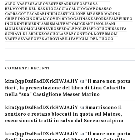
ALTO VASTESE
ALTOVASTESE
ARRESTO
ATESSA
BELMONTE DEL SANNIO
CACCIA
CALCIO
CAMPOBASSO
CAPRACOTTA
CARABINIERI
CASTIGLIONE MESSER MARINO
CHIETINO
CINGHIALI
COVID19
DROGA
FINANZA
FORESTALE
FURTO
INCIDENTE
ISERNIA
M5S
MALTEMPO
MIGRANTI
MOLISANI
MOLISANO
MOLISE
NEVE
OSPEDALE
POLIZIA
PROFUGHI
SANITÀ
SCHIAVI DI ABRUZZO
SCUOLA
SELECONTROLLO
TERMOLI
VASTESE
VASTO
VENAFRO
VIABILITÀ
VIGILI DEL FUOCO
COMMENTI RECENTI
kimQqpDzdFadDXrkHWJAJiY
su
“Il mare non porta
fiori”, la presentazione del libro di Lina Colacillo
nella “sua” Castiglione Messer Marino
kimQqpDzdFadDXrkHWJAJiY
su
Smarriscono il
sentiero e restano bloccati in quota sul Matese,
escursionisti tratti in salvo dal Soccorso alpino
kimQqpDzdFadDXrkHWJAJiY
su
“Il mare non porta