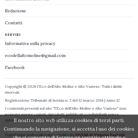
Redazione
Contatti
SERVIZI
Informativa sulla privacy
ecodellaltomolise@gmail.com
Facebook
Copyright © 2026 l'Eco dell'Alto Molise e Alto Vastese. Tutti i diritti
riservati.
Registrazione Tribunale di Isernia n. 2 del 12 marzo 2014 | Anno 12
I contenuti presenti sul sito "l'Eco dell'Alto Molise e Alto Vastese" non
possono essere copiati, riprodotti, pubblicati o redistribuiti senza
Il nostro sito web utilizza cookies di terzi parti.
autorizzazione espressa degli autori.
Continuando la navigazione, si accetta l uso dei cookies
Piattaforma web realizzata e gestita da
VPONE di Vittorio Paoletti
che ci consente di fornire un servizio ottimale e