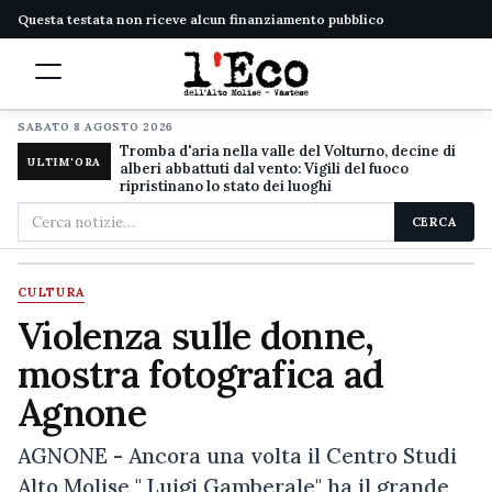
Questa testata non riceve alcun finanziamento pubblico
SABATO 8 AGOSTO 2026
Tromba d'aria nella valle del Volturno, decine di
ULTIM'ORA
alberi abbattuti dal vento: Vigili del fuoco
ripristinano lo stato dei luoghi
Cerca
CERCA
nel
sito
CULTURA
Violenza sulle donne,
mostra fotografica ad
Agnone
AGNONE - Ancora una volta il Centro Studi
Alto Molise " Luigi Gamberale" ha il grande