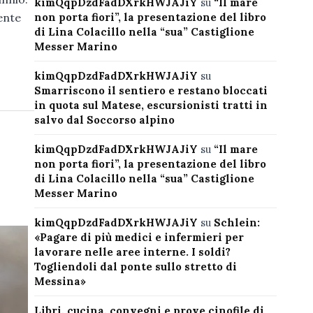
kimQqpDzdFadDXrkHWJAJiY
su
“Il mare
non porta fiori”, la presentazione del libro
ente
di Lina Colacillo nella “sua” Castiglione
Messer Marino
kimQqpDzdFadDXrkHWJAJiY
su
Smarriscono il sentiero e restano bloccati
in quota sul Matese, escursionisti tratti in
salvo dal Soccorso alpino
kimQqpDzdFadDXrkHWJAJiY
su
“Il mare
non porta fiori”, la presentazione del libro
di Lina Colacillo nella “sua” Castiglione
Messer Marino
kimQqpDzdFadDXrkHWJAJiY
su
Schlein:
«Pagare di più medici e infermieri per
lavorare nelle aree interne. I soldi?
Togliendoli dal ponte sullo stretto di
Messina»
Libri, cucina, convegni e prove cinofile di