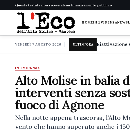
Questa testata non riceve alcun finanziamento pubblico
HOME
IN EVIDENZA
NEWS
VENERDÌ 7 AGOSTO 2026
ULTIM'ORA
IN EVIDENZA
Alto Molise in balia 
interventi senza sost
fuoco di Agnone
Nella notte appena trascorsa, l'Alto Mo
vento che hanno superato anche i 150