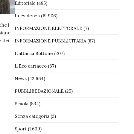
Editoriale
(485)
In evidenza
(19.906)
che i
INFORMAZIONE ELETTORALE
(7)
siane
e dei
INFORMAZIONE PUBBLICITARIA
(87)
L'attacca Bottone
(207)
L'Eco cartaceo
(37)
News
(42.664)
PUBBLIREDAZIONALE
(25)
Scuola
(534)
Senza categoria
(2)
Sport
(1.639)