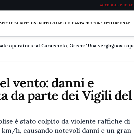
ACCEDI AL TUO A
L'ATTACCA BOTTONE
EDITORIALE
ECO CARTACEO
CONTATTI
ABBONATI
del vento: danni e
a da parte dei Vigili del
lise è stato colpito da violente raffiche di
 km/h, causando notevoli danni e un gran