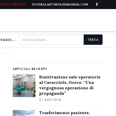
CCOUNT PREMIUM
ECODELLALTOMOLISE@GMAIL.COM
Cerca
Riattivazione sale operatorie al Caracciolo, Greco: "Una vergognosa operazione di propaganda"
CERCA
nel
sito
ARTICOLI RECENTI
Riattivazione sale operatorie
al Caracciolo, Greco: “Una
vergognosa operazione di
propaganda”
07 AGO 2026
Trasferimento paziente,