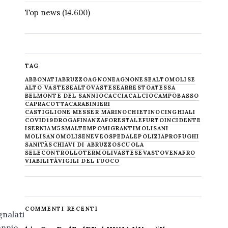
Top news
(14.600)
TAG
ABBONATI
ABRUZZO
AGNONE
AGNONESE
ALTOMOLISE
ALTO VASTESE
ALTOVASTESE
ARRESTO
ATESSA
BELMONTE DEL SANNIO
CACCIA
CALCIO
CAMPOBASSO
CAPRACOTTA
CARABINIERI
CASTIGLIONE MESSER MARINO
CHIETINO
CINGHIALI
COVID19
DROGA
FINANZA
FORESTALE
FURTO
INCIDENTE
ISERNIA
M5S
MALTEMPO
MIGRANTI
MOLISANI
MOLISANO
MOLISE
NEVE
OSPEDALE
POLIZIA
PROFUGHI
SANITÀ
SCHIAVI DI ABRUZZO
SCUOLA
SELECONTROLLO
TERMOLI
VASTESE
VASTO
VENAFRO
VIABILITÀ
VIGILI DEL FUOCO
COMMENTI RECENTI
gnalati
annio.