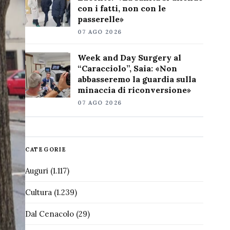
con i fatti, non con le
passerelle»
07 AGO 2026
Week and Day Surgery al
“Caracciolo”, Saia: «Non
abbasseremo la guardia sulla
minaccia di riconversione»
07 AGO 2026
CATEGORIE
Auguri
(1.117)
Cultura
(1.239)
Dal Cenacolo
(29)