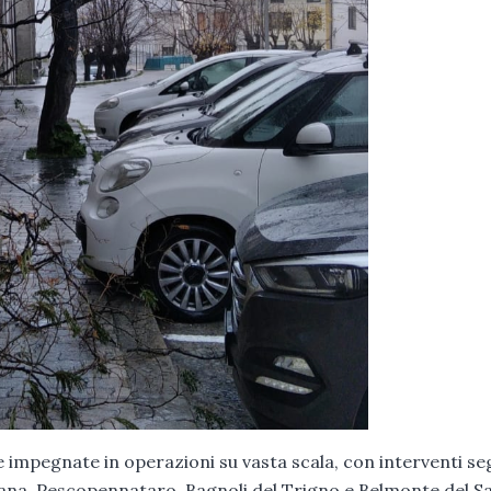
impegnate in operazioni su vasta scala, con interventi se
ellana, Pescopennataro, Bagnoli del Trigno e Belmonte del S