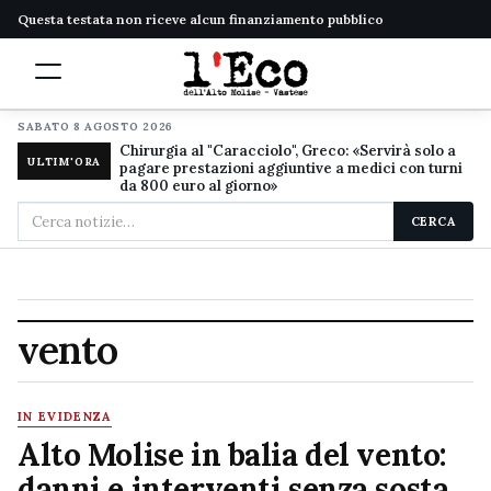
Questa testata non riceve alcun finanziamento pubblico
SABATO 8 AGOSTO 2026
Chirurgia al "Caracciolo", Greco: «Servirà solo a
ULTIM'ORA
pagare prestazioni aggiuntive a medici con turni
da 800 euro al giorno»
Cerca
CERCA
nel
sito
vento
IN EVIDENZA
Alto Molise in balia del vento:
danni e interventi senza sosta