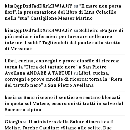
kimQqpDzdFadDXrkHWJAJiY
su
“Il mare non porta
fiori”, la presentazione del libro di Lina Colacillo
nella “sua” Castiglione Messer Marino
kimQqpDzdFadDXrkHWJAJiY
su
Schlein: «Pagare di
più medici e infermieri per lavorare nelle aree
interne. I soldi? Togliendoli dal ponte sullo stretto
di Messina»
Libri, cucina, convegni e prove cinofile di ricerca:
torna la “Fiera del tartufo nero” a San Pietro
Avellana ANDARE A TARTUFI
su
Libri, cucina,
convegni e prove cinofile di ricerca: torna la “Fiera
del tartufo nero” a San Pietro Avellana
kasia
su
Smarriscono il sentiero e restano bloccati
in quota sul Matese, escursionisti tratti in salvo dal
Soccorso alpino
Giorgio
su
Il ministero della Salute dimentica il
Molise, Forche Caudine: «Siamo alle solite. Due