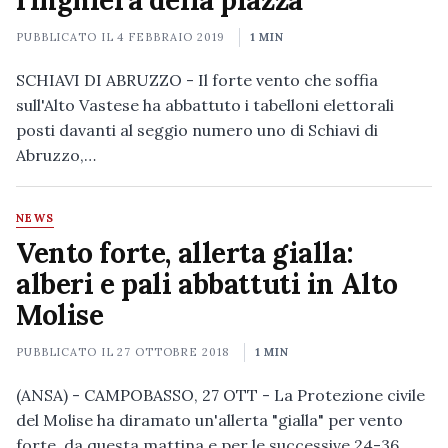
ringhiera della piazza
PUBBLICATO IL
4 FEBBRAIO 2019
1 MIN
SCHIAVI DI ABRUZZO - Il forte vento che soffia
sull'Alto Vastese ha abbattuto i tabelloni elettorali
posti davanti al seggio numero uno di Schiavi di
Abruzzo,…
NEWS
Vento forte, allerta gialla:
alberi e pali abbattuti in Alto
Molise
PUBBLICATO IL
27 OTTOBRE 2018
1 MIN
(ANSA) - CAMPOBASSO, 27 OTT - La Protezione civile
del Molise ha diramato un'allerta "gialla" per vento
forte, da questa mattina e per le successive 24-36…