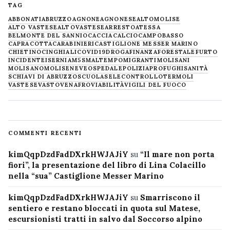
TAG
ABBONATI
ABRUZZO
AGNONE
AGNONESE
ALTOMOLISE
ALTO VASTESE
ALTOVASTESE
ARRESTO
ATESSA
BELMONTE DEL SANNIO
CACCIA
CALCIO
CAMPOBASSO
CAPRACOTTA
CARABINIERI
CASTIGLIONE MESSER MARINO
CHIETINO
CINGHIALI
COVID19
DROGA
FINANZA
FORESTALE
FURTO
INCIDENTE
ISERNIA
M5S
MALTEMPO
MIGRANTI
MOLISANI
MOLISANO
MOLISE
NEVE
OSPEDALE
POLIZIA
PROFUGHI
SANITÀ
SCHIAVI DI ABRUZZO
SCUOLA
SELECONTROLLO
TERMOLI
VASTESE
VASTO
VENAFRO
VIABILITÀ
VIGILI DEL FUOCO
COMMENTI RECENTI
kimQqpDzdFadDXrkHWJAJiY
su
“Il mare non porta
fiori”, la presentazione del libro di Lina Colacillo
nella “sua” Castiglione Messer Marino
kimQqpDzdFadDXrkHWJAJiY
su
Smarriscono il
sentiero e restano bloccati in quota sul Matese,
escursionisti tratti in salvo dal Soccorso alpino