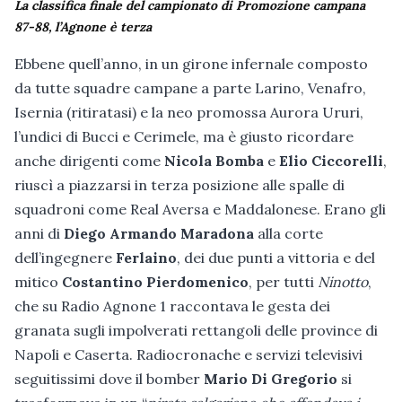
La classifica finale del campionato di Promozione campana
87-88, l’Agnone è terza
Ebbene quell’anno, in un girone infernale composto
da tutte squadre campane a parte Larino, Venafro,
Isernia (ritiratasi) e la neo promossa Aurora Ururi,
l’undici di Bucci e Cerimele, ma è giusto ricordare
anche dirigenti come
Nicola Bomba
e
Elio Ciccorelli
,
riuscì a piazzarsi in terza posizione alle spalle di
squadroni come Real Aversa e Maddalonese. Erano gli
anni di
Diego Armando Maradona
alla corte
dell’ingegnere
Ferlaino
, dei due punti a vittoria e del
mitico
Costantino Pierdomenico
, per tutti
Ninotto
,
che su Radio Agnone 1 raccontava le gesta dei
granata sugli impolverati rettangoli delle province di
Napoli e Caserta. Radiocronache e servizi televisivi
seguitissimi dove il bomber
Mario Di Gregorio
si