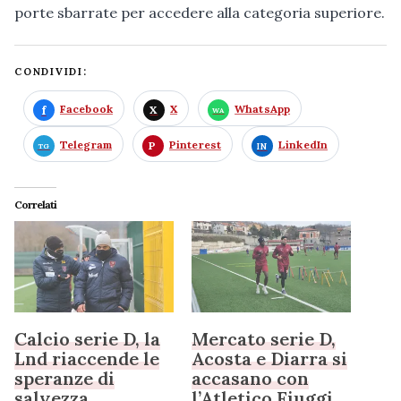
porte sbarrate per accedere alla categoria superiore.
CONDIVIDI:
Facebook
X
WhatsApp
Telegram
Pinterest
LinkedIn
Correlati
Calcio serie D, la
Mercato serie D,
Lnd riaccende le
Acosta e Diarra si
speranze di
accasano con
salvezza
l’Atletico Fiuggi