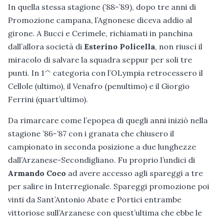
In quella stessa stagione (’88-’89), dopo tre anni di
Promozione campana, l’Agnonese diceva addio al
girone. A Bucci e Cerimele, richiamati in panchina
dall’allora società di
Esterino Policella
, non riuscì il
miracolo di salvare la squadra seppur per soli tre
punti. In 1^ categoria con l’OLympia retrocessero il
Cellole (ultimo), il Venafro (penultimo) e il Giorgio
Ferrini (quart’ultimo).
Da rimarcare come l’epopea di quegli anni iniziò nella
stagione ’86-’87 con i granata che chiusero il
campionato in seconda posizione a due lunghezze
dall’Arzanese-Secondigliano. Fu proprio l’undici di
Armando Coco
ad avere accesso agli spareggi a tre
per salire in Interregionale. Spareggi promozione poi
vinti da Sant’Antonio Abate e Portici entrambe
vittoriose sull’Arzanese con quest’ultima che ebbe le