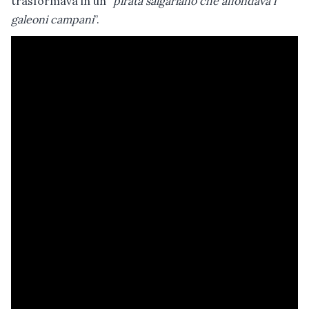
trasformava in un “
pirata salgariano che affondava i
galeoni campani
”.