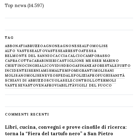
Top news
(14.597)
TAG
ABBONATI
ABRUZZO
AGNONE
AGNONESE
ALTOMOLISE
ALTO VASTESE
ALTOVASTESE
ARRESTO
ATESSA
BELMONTE DEL SANNIO
CACCIA
CALCIO
CAMPOBASSO
CAPRACOTTA
CARABINIERI
CASTIGLIONE MESSER MARINO
CHIETINO
CINGHIALI
COVID19
DROGA
FINANZA
FORESTALE
FURTO
INCIDENTE
ISERNIA
M5S
MALTEMPO
MIGRANTI
MOLISANI
MOLISANO
MOLISE
NEVE
OSPEDALE
POLIZIA
PROFUGHI
SANITÀ
SCHIAVI DI ABRUZZO
SCUOLA
SELECONTROLLO
TERMOLI
VASTESE
VASTO
VENAFRO
VIABILITÀ
VIGILI DEL FUOCO
COMMENTI RECENTI
Libri, cucina, convegni e prove cinofile di ricerca:
torna la “Fiera del tartufo nero” a San Pietro