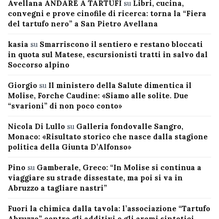
Avellana ANDARE A TARTUFI
su
Libri, cucina,
convegni e prove cinofile di ricerca: torna la “Fiera
del tartufo nero” a San Pietro Avellana
kasia
su
Smarriscono il sentiero e restano bloccati
in quota sul Matese, escursionisti tratti in salvo dal
Soccorso alpino
Giorgio
su
Il ministero della Salute dimentica il
Molise, Forche Caudine: «Siamo alle solite. Due
“svarioni” di non poco conto»
Nicola Di Lullo
su
Galleria fondovalle Sangro,
Monaco: «Risultato storico che nasce dalla stagione
politica della Giunta D’Alfonso»
Pino
su
Gamberale, Greco: “In Molise si continua a
viaggiare su strade dissestate, ma poi si va in
Abruzzo a tagliare nastri”
Fuori la chimica dalla tavola: l’associazione “Tartufo
Abruzzo” contro gli additivi e gli aromi sintetici