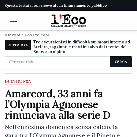
Questa testata non riceve alcun finanziamento pubblico
GIOVEDÌ 6 AGOSTO 2026
Tre escursionisti in difficoltà sui monti intorno ad
ULTIM'ORA
Ateleta, raggiunti e tratti in salvo dai tecnici del
Soccorso alpino
Cerca
CERCA
nel
sito
IN EVIDENZA
Amarcord, 33 anni fa
l’Olympia Agnonese
rinunciava alla serie D
Nell’ennesima domenica senza calcio, la
gara tra l’Olympia Agnonese e il Pineto è