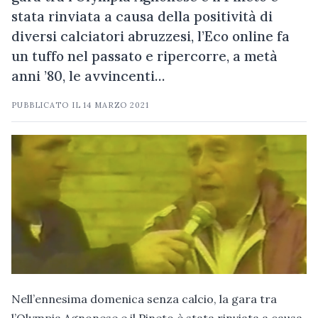
stata rinviata a causa della positività di
diversi calciatori abruzzesi, l’Eco online fa
un tuffo nel passato e ripercorre, a metà
anni ’80, le avvincenti…
PUBBLICATO IL
14 MARZO 2021
Nell’ennesima domenica senza calcio, la gara tra
l’Olympia Agnonese e il Pineto è stata rinviata a causa