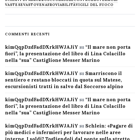
VASTESE
VASTO
VENAFRO
VIABILITÀ
VIGILI DEL FUOCO
COMMENTI RECENTI
kimQqpDzdFadDXrkHWJAJiY
su
“Il mare non porta
fiori”, la presentazione del libro di Lina Colacillo
nella “sua” Castiglione Messer Marino
kimQqpDzdFadDXrkHWJAJiY
su
Smarriscono il
sentiero e restano bloccati in quota sul Matese,
escursionisti tratti in salvo dal Soccorso alpino
kimQqpDzdFadDXrkHWJAJiY
su
“Il mare non porta
fiori”, la presentazione del libro di Lina Colacillo
nella “sua” Castiglione Messer Marino
kimQqpDzdFadDXrkHWJAJiY
su
Schlein: «Pagare di
più medici e infermieri per lavorare nelle aree
interne. I soldi? Togliendoli dal ponte sullo stretto