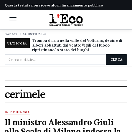
Questa testata non riceve alcun finanziamento pubblico
SABATO 8 AGOSTO 2026
Tromba d'aria nella valle del Volturno, decine di
ULTIM'ORA
alberi abbattuti dal vento: Vigili del fuoco
ripristinano lo stato dei luoghi
Cerca
CERCA
nel
sito
cerimele
IN EVIDENZA
Il ministro Alessandro Giuli
alla Scala di Milano indossa la