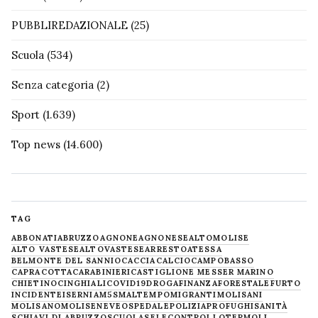
PUBBLIREDAZIONALE
(25)
Scuola
(534)
Senza categoria
(2)
Sport
(1.639)
Top news
(14.600)
TAG
ABBONATI
ABRUZZO
AGNONE
AGNONESE
ALTOMOLISE
ALTO VASTESE
ALTOVASTESE
ARRESTO
ATESSA
BELMONTE DEL SANNIO
CACCIA
CALCIO
CAMPOBASSO
CAPRACOTTA
CARABINIERI
CASTIGLIONE MESSER MARINO
CHIETINO
CINGHIALI
COVID19
DROGA
FINANZA
FORESTALE
FURTO
INCIDENTE
ISERNIA
M5S
MALTEMPO
MIGRANTI
MOLISANI
MOLISANO
MOLISE
NEVE
OSPEDALE
POLIZIA
PROFUGHI
SANITÀ
SCHIAVI DI ABRUZZO
SCUOLA
SELECONTROLLO
TERMOLI