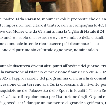
no, padre
Aldo Parente
, innumerevoli le proposte che da an
e impossibili non citare il teatro, con la compagnia le 4C, 
o del Molise che da 63 anni anima la Vigilia di Natale il 24
anche il ruolo di assessore e vice – sindaco della cittadin
ne comunale intende riconoscere pubblicamente il suo
zazione del patrimonio culturale agnonese, nominandolo
nale discuterà diversi altri punti all’ordine del giorno, tra
e la variazione al Bilancio di previsione finanziario 2024-202
 2025 e l’approvazione del programma di incarichi di consu
cessione di un terreno alla Curia diocesana di Trivento per
quisizione del Palazzetto dello Sport in località “Tiro a S
arà valutato il regolamento per l’istituzione degli “Organi e
 di giovedì sarà dunque un momento di grande significato,