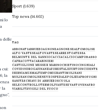
Sport
(1.639)
Top news
(14.602)
ni lo
la
a delle
TAG
ABBONATI
ABRUZZO
AGNONE
AGNONESE
ALTOMOLISE
ALTO VASTESE
ALTOVASTESE
ARRESTO
ATESSA
BELMONTE DEL SANNIO
CACCIA
CALCIO
CAMPOBASSO
CAPRACOTTA
CARABINIERI
CASTIGLIONE MESSER MARINO
CHIETINO
CINGHIALI
 cui:
COVID19
DROGA
FINANZA
FORESTALE
FURTO
INCIDENTE
ISERNIA
M5S
MALTEMPO
MIGRANTI
MOLISANI
6, la
MOLISANO
MOLISE
NEVE
OSPEDALE
POLIZIA
PROFUGHI
SANITÀ
SCHIAVI DI ABRUZZO
SCUOLA
lenza
SELECONTROLLO
TERMOLI
VASTESE
VASTO
VENAFRO
 la
VIABILITÀ
VIGILI DEL FUOCO
egno”,
 non