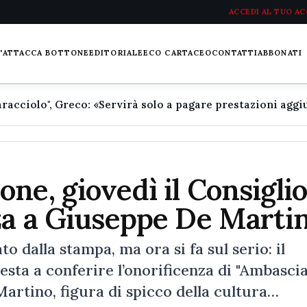
ACCEDI AL TUO A
L'ATTACCA BOTTONE
EDITORIALE
ECO CARTACEO
CONTATTI
ABBONATI
ne, giovedì il Consigli
nza a Giuseppe De Marti
to dalla stampa, ma ora si fa sul serio: il
sta a conferire l’onorificenza di "Ambasci
artino, figura di spicco della cultura…