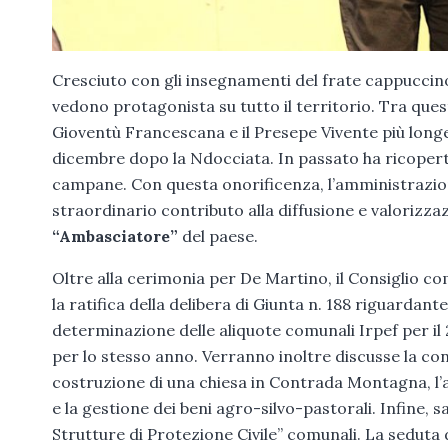
Cresciuto con gli insegnamenti del frate cappucci
vedono protagonista su tutto il territorio. Tra quest
Gioventù Francescana e il Presepe Vivente più longev
dicembre dopo la Ndocciata. In passato ha ricoperto 
campane. Con questa onorificenza, l’amministrazio
straordinario contributo alla diffusione e valoriz
“Ambasciatore”
del paese.
Oltre alla cerimonia per De Martino, il Consiglio comu
la ratifica della delibera di Giunta n. 188 riguardant
determinazione delle aliquote comunali Irpef per il
per lo stesso anno. Verranno inoltre discusse la con
costruzione di una chiesa in Contrada Montagna, l’ac
e la gestione dei beni agro-silvo-pastorali. Infine, s
Strutture di Protezione Civile” comunali. La seduta