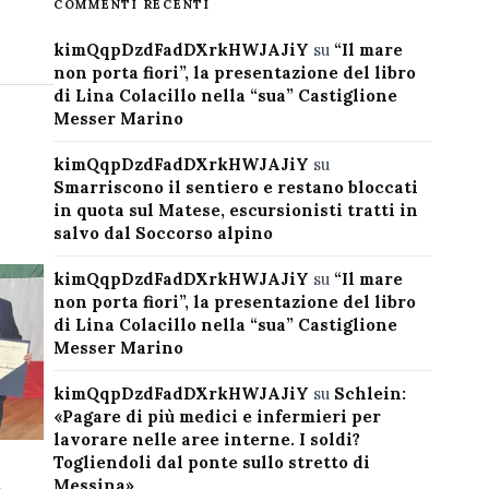
COMMENTI RECENTI
kimQqpDzdFadDXrkHWJAJiY
su
“Il mare
non porta fiori”, la presentazione del libro
di Lina Colacillo nella “sua” Castiglione
Messer Marino
kimQqpDzdFadDXrkHWJAJiY
su
Smarriscono il sentiero e restano bloccati
in quota sul Matese, escursionisti tratti in
salvo dal Soccorso alpino
kimQqpDzdFadDXrkHWJAJiY
su
“Il mare
non porta fiori”, la presentazione del libro
di Lina Colacillo nella “sua” Castiglione
Messer Marino
kimQqpDzdFadDXrkHWJAJiY
su
Schlein:
«Pagare di più medici e infermieri per
lavorare nelle aree interne. I soldi?
Togliendoli dal ponte sullo stretto di
Messina»