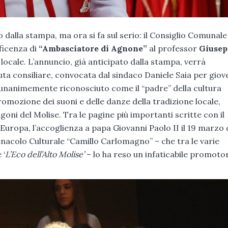
 dalla stampa, ma ora si fa sul serio: il Consiglio Comunale
ficenza di
“Ambasciatore di Agnone”
al professor
Giusep
a locale. L’annuncio, già anticipato dalla stampa, verrà
ta consiliare, convocata dal sindaco Daniele Saia per giov
, unanimemente riconosciuto come il “padre” della cultura
promozione dei suoni e delle danze della tradizione locale,
agoni del Molise. Tra le pagine più importanti scritte con il
 Europa, l’accoglienza a papa Giovanni Paolo II il 19 marzo 
enacolo Culturale “Camillo Carlomagno” – che tra le varie
 ‘
L’Eco dell’Alto Molise’
– lo ha reso un infaticabile promoto