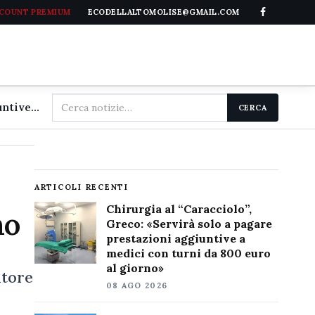
CCOUNT PREMIUM
ECODELLALTOMOLISE@GMAIL.COM
Cerca
Chirurgia al "Caracciolo", Greco: «Servirà solo a pagare prestazioni aggiuntive a medici con turni da 800 euro al giorno»
CERCA
nel
sito
o
ARTICOLI RECENTI
Chirurgia al “Caracciolo”,
no
Greco: «Servirà solo a pagare
prestazioni aggiuntive a
medici con turni da 800 euro
al giorno»
atore
08 AGO 2026