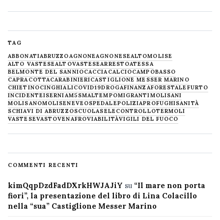
TAG
ABBONATI
ABRUZZO
AGNONE
AGNONESE
ALTOMOLISE
ALTO VASTESE
ALTOVASTESE
ARRESTO
ATESSA
BELMONTE DEL SANNIO
CACCIA
CALCIO
CAMPOBASSO
CAPRACOTTA
CARABINIERI
CASTIGLIONE MESSER MARINO
CHIETINO
CINGHIALI
COVID19
DROGA
FINANZA
FORESTALE
FURTO
INCIDENTE
ISERNIA
M5S
MALTEMPO
MIGRANTI
MOLISANI
MOLISANO
MOLISE
NEVE
OSPEDALE
POLIZIA
PROFUGHI
SANITÀ
SCHIAVI DI ABRUZZO
SCUOLA
SELECONTROLLO
TERMOLI
VASTESE
VASTO
VENAFRO
VIABILITÀ
VIGILI DEL FUOCO
COMMENTI RECENTI
kimQqpDzdFadDXrkHWJAJiY
su
“Il mare non porta
fiori”, la presentazione del libro di Lina Colacillo
nella “sua” Castiglione Messer Marino