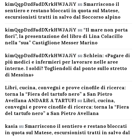
kimQqpDzdFadDXrkHWJAJiY
su
Smarriscono il
sentiero e restano bloccati in quota sul Matese,
escursionisti tratti in salvo dal Soccorso alpino
kimQqpDzdFadDXrkHWJAJiY
su
“Il mare non porta
fiori”, la presentazione del libro di Lina Colacillo
nella “sua” Castiglione Messer Marino
kimQqpDzdFadDXrkHWJAJiY
su
Schlein: «Pagare di
più medici e infermieri per lavorare nelle aree
interne. I soldi? Togliendoli dal ponte sullo stretto
di Messina»
Libri, cucina, convegni e prove cinofile di ricerca:
torna la “Fiera del tartufo nero” a San Pietro
Avellana ANDARE A TARTUFI
su
Libri, cucina,
convegni e prove cinofile di ricerca: torna la “Fiera
del tartufo nero” a San Pietro Avellana
kasia
su
Smarriscono il sentiero e restano bloccati
in quota sul Matese, escursionisti tratti in salvo dal