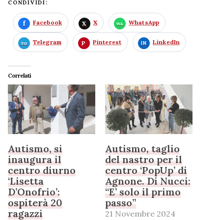
CONDIVIDI:
Facebook
X
WhatsApp
Telegram
Pinterest
LinkedIn
Correlati
Autismo, si
Autismo, taglio
inaugura il
del nastro per il
centro diurno
centro ‘PopUp’ di
‘Lisetta
Agnone. Di Nucci:
D’Onofrio’:
“E’ solo il primo
ospiterà 20
passo”
ragazzi
21 Novembre 2024