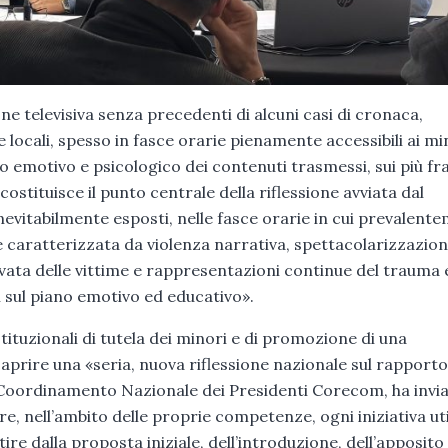
one televisiva senza precedenti di alcuni casi di cronaca,
 locali, spesso in fasce orarie pienamente accessibili ai mi
o emotivo e psicologico dei contenuti trasmessi, sui più frag
stituisce il punto centrale della riflessione avviata dal
vitabilmente esposti, nelle fasce orarie in cui prevalent
 caratterizzata da violenza narrativa, spettacolarizzazio
rivata delle vittime e rappresentazioni continue del trauma 
i sul piano emotivo ed educativo».
stituzionali di tutela dei minori e di promozione di una
prire una «seria, nuova riflessione nazionale sul rapporto
 il Coordinamento Nazionale dei Presidenti Corecom, ha invi
, nell’ambito delle proprie competenze, ogni iniziativa uti
rtire dalla proposta iniziale, dell’introduzione, dell’apposito