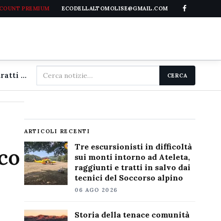
CCOUNT PREMIUM
ECODELLALTOMOLISE@GMAIL.COM
Cerca
Tre escursionisti in difficoltà sui monti intorno ad Ateleta, raggiunti e tratti in salvo dai tecnici del Soccorso alpino
CERCA
nel
sito
ARTICOLI RECENTI
Tre escursionisti in difficoltà
co
sui monti intorno ad Ateleta,
raggiunti e tratti in salvo dai
tecnici del Soccorso alpino
06 AGO 2026
Storia della tenace comunità