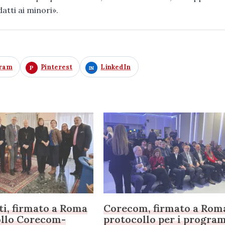
tti ai minori».
gram
Pinterest
LinkedIn
ti, firmato a Roma
Corecom, firmato a Roma
ollo Corecom-
protocollo per i progra