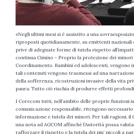
«Negli ultimi mesi si è assistito a una sovraesposizi
riproposti quotidianamente, su emittenti nazionali e
prive di adeguate forme di tutela rispetto all’impatt
continua Cimino – Proprio la protezione dei minori co
Coordinamento. Bambini ed adolescenti, vengono ine
tali contenuti vengono trasmessi ad una narrazione
della sofferenza, ricostruzioni invasive della vita p
paura. Tutto ciò rischia di produrre effetti profond
I Corecom tutti, nell’ambito delle proprie funzioni i
comunicazione responsabile, ritengono necessario a
informazione e tutela dei minori. Per tali ragioni,
una nota ad AGCOM affinché l’Autorità possa valutare
rafforzare il rispetto e la tutela dei piu’ piccoli a pa