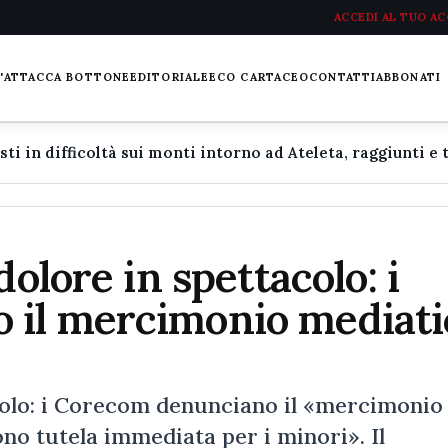
ACCEDI AL TUO A
L'ATTACCA BOTTONE
EDITORIALE
ECO CARTACEO
CONTATTI
ABBONATI
dolore in spettacolo: i
 il mercimonio mediati
acolo: i Corecom denunciano il «mercimonio
no tutela immediata per i minori». Il