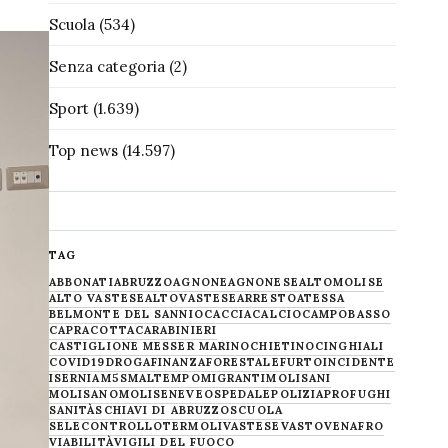
Scuola
(534)
Senza categoria
(2)
Sport
(1.639)
Top news
(14.597)
TAG
ABBONATI
ABRUZZO
AGNONE
AGNONESE
ALTOMOLISE
ALTO VASTESE
ALTOVASTESE
ARRESTO
ATESSA
BELMONTE DEL SANNIO
CACCIA
CALCIO
CAMPOBASSO
CAPRACOTTA
CARABINIERI
CASTIGLIONE MESSER MARINO
CHIETINO
CINGHIALI
COVID19
DROGA
FINANZA
FORESTALE
FURTO
INCIDENTE
ISERNIA
M5S
MALTEMPO
MIGRANTI
MOLISANI
MOLISANO
MOLISE
NEVE
OSPEDALE
POLIZIA
PROFUGHI
SANITÀ
SCHIAVI DI ABRUZZO
SCUOLA
SELECONTROLLO
TERMOLI
VASTESE
VASTO
VENAFRO
VIABILITÀ
VIGILI DEL FUOCO