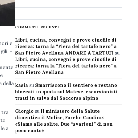
COMMENTI RECENTI
Libri, cucina, convegni e prove cinofile di
nori e
ricerca: torna la “Fiera del tartufo nero” a
ili. –
San Pietro Avellana ANDARE A TARTUFI
su
Libri, cucina, convegni e prove cinofile di
ricerca: torna la “Fiera del tartufo nero” a
emente
San Pietro Avellana
ne
e della
kasia
su
Smarriscono il sentiero e restano
bloccati in quota sul Matese, escursionisti
tratti in salvo dal Soccorso alpino
Giorgio
su
Il ministero della Salute
 tra
dimentica il Molise, Forche Caudine:
ato
«Siamo alle solite. Due “svarioni” di non
le a
poco conto»