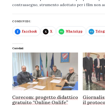
contrassegno, strumento adottato per i film non ada
CONDIVIDI:
Facebook
X
WhatsApp
Tele
Correlati
Corecom: progetto didattico
Giornalis
gratuito “Online Onlife”
il protoc