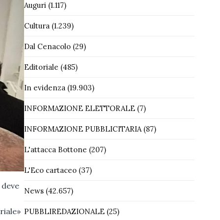
Auguri
(1.117)
Cultura
(1.239)
Dal Cenacolo
(29)
Editoriale
(485)
In evidenza
(19.903)
INFORMAZIONE ELETTORALE
(7)
INFORMAZIONE PUBBLICITARIA
(87)
L'attacca Bottone
(207)
L'Eco cartaceo
(37)
e deve
News
(42.657)
riale»
PUBBLIREDAZIONALE
(25)