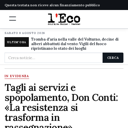
Questa testata non riceve alcun finanziamento pubblico
SABATO 8 AGOSTO 2026
Tromba d'aria nella valle del Volturno, decine di
ULTIM'ORA
alberi abbattuti dal vento: Vigili del fuoco
ripristinano lo stato dei luoghi
Cerca
CERCA
nel
sito
IN EVIDENZA
Tagli ai servizi e
spopolamento, Don Conti:
«La resistenza si
trasforma in
rassegnazione»