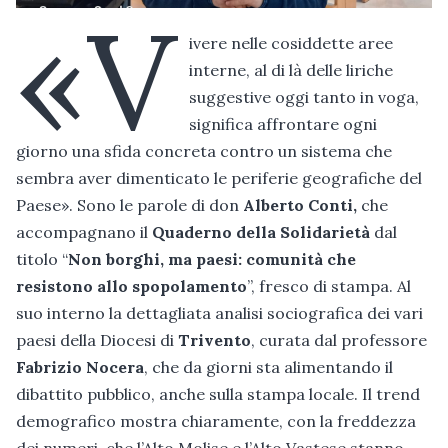
«V
ivere nelle cosiddette aree
interne, al di là delle liriche
suggestive oggi tanto in voga,
significa affrontare ogni
giorno una sfida concreta contro un sistema che
sembra aver dimenticato le periferie geografiche del
Paese». Sono le parole di don
Alberto Conti,
che
accompagnano il
Quaderno della Solidarietà
dal
titolo “
Non borghi, ma paesi: comunità che
resistono allo spopolamento
”, fresco di stampa. Al
suo interno la dettagliata analisi sociografica dei vari
paesi della Diocesi di
Trivento
, curata dal professore
Fabrizio Nocera
, che da giorni sta alimentando il
dibattito pubblico, anche sulla stampa locale. Il trend
demografico mostra chiaramente, con la freddezza
dei numeri, che l’Alto Molise e l’Alto Vastese stanno