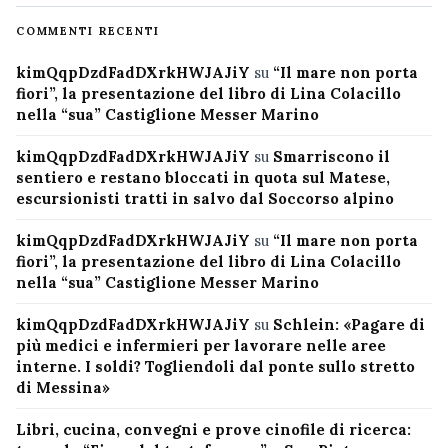
COMMENTI RECENTI
kimQqpDzdFadDXrkHWJAJiY
su
“Il mare non porta
fiori”, la presentazione del libro di Lina Colacillo
nella “sua” Castiglione Messer Marino
kimQqpDzdFadDXrkHWJAJiY
su
Smarriscono il
sentiero e restano bloccati in quota sul Matese,
escursionisti tratti in salvo dal Soccorso alpino
kimQqpDzdFadDXrkHWJAJiY
su
“Il mare non porta
fiori”, la presentazione del libro di Lina Colacillo
nella “sua” Castiglione Messer Marino
kimQqpDzdFadDXrkHWJAJiY
su
Schlein: «Pagare di
più medici e infermieri per lavorare nelle aree
interne. I soldi? Togliendoli dal ponte sullo stretto
di Messina»
Libri, cucina, convegni e prove cinofile di ricerca: