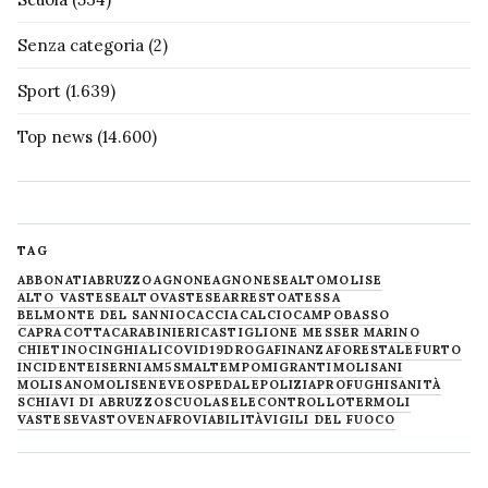
Senza categoria
(2)
Sport
(1.639)
Top news
(14.600)
TAG
ABBONATI
ABRUZZO
AGNONE
AGNONESE
ALTOMOLISE
ALTO VASTESE
ALTOVASTESE
ARRESTO
ATESSA
BELMONTE DEL SANNIO
CACCIA
CALCIO
CAMPOBASSO
CAPRACOTTA
CARABINIERI
CASTIGLIONE MESSER MARINO
CHIETINO
CINGHIALI
COVID19
DROGA
FINANZA
FORESTALE
FURTO
INCIDENTE
ISERNIA
M5S
MALTEMPO
MIGRANTI
MOLISANI
MOLISANO
MOLISE
NEVE
OSPEDALE
POLIZIA
PROFUGHI
SANITÀ
SCHIAVI DI ABRUZZO
SCUOLA
SELECONTROLLO
TERMOLI
VASTESE
VASTO
VENAFRO
VIABILITÀ
VIGILI DEL FUOCO