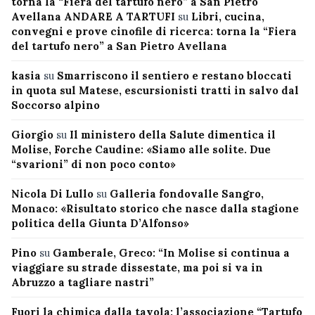
torna la “Fiera del tartufo nero” a San Pietro
Avellana ANDARE A TARTUFI
su
Libri, cucina,
convegni e prove cinofile di ricerca: torna la “Fiera
del tartufo nero” a San Pietro Avellana
kasia
su
Smarriscono il sentiero e restano bloccati
in quota sul Matese, escursionisti tratti in salvo dal
Soccorso alpino
Giorgio
su
Il ministero della Salute dimentica il
Molise, Forche Caudine: «Siamo alle solite. Due
“svarioni” di non poco conto»
Nicola Di Lullo
su
Galleria fondovalle Sangro,
Monaco: «Risultato storico che nasce dalla stagione
politica della Giunta D’Alfonso»
Pino
su
Gamberale, Greco: “In Molise si continua a
viaggiare su strade dissestate, ma poi si va in
Abruzzo a tagliare nastri”
Fuori la chimica dalla tavola: l’associazione “Tartufo