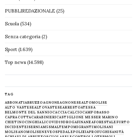
PUBBLIREDAZIONALE
(25)
Scuola
(534)
Senza categoria
(2)
Sport
(1.639)
Top news
(14.598)
TAG
ABBONATI
ABRUZZO
AGNONE
AGNONESE
ALTOMOLISE
ALTO VASTESE
ALTOVASTESE
ARRESTO
ATESSA
BELMONTE DEL SANNIO
CACCIA
CALCIO
CAMPOBASSO
CAPRACOTTA
CARABINIERI
CASTIGLIONE MESSER MARINO
CHIETINO
CINGHIALI
COVID19
DROGA
FINANZA
FORESTALE
FURTO
INCIDENTE
ISERNIA
M5S
MALTEMPO
MIGRANTI
MOLISANI
MOLISANO
MOLISE
NEVE
OSPEDALE
POLIZIA
PROFUGHI
SANITÀ
SCHIAVI DI ABRUZZO
SCUOLA
SELECONTROLLO
TERMOLI