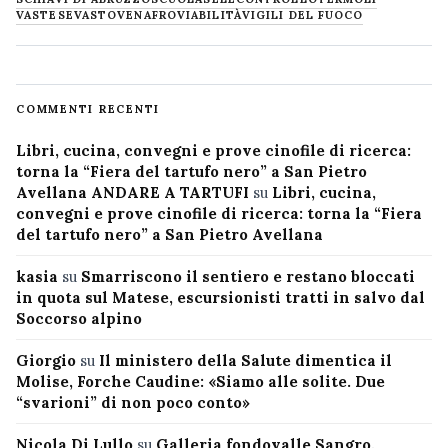
VASTESE
VASTO
VENAFRO
VIABILITÀ
VIGILI DEL FUOCO
COMMENTI RECENTI
Libri, cucina, convegni e prove cinofile di ricerca:
torna la “Fiera del tartufo nero” a San Pietro
Avellana ANDARE A TARTUFI
su
Libri, cucina,
convegni e prove cinofile di ricerca: torna la “Fiera
del tartufo nero” a San Pietro Avellana
kasia
su
Smarriscono il sentiero e restano bloccati
in quota sul Matese, escursionisti tratti in salvo dal
Soccorso alpino
Giorgio
su
Il ministero della Salute dimentica il
Molise, Forche Caudine: «Siamo alle solite. Due
“svarioni” di non poco conto»
Nicola Di Lullo
su
Galleria fondovalle Sangro,