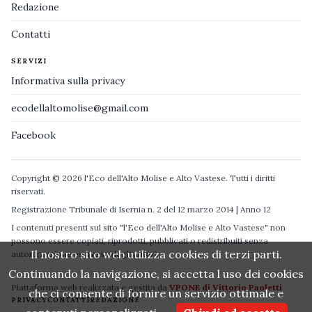
Redazione
Contatti
SERVIZI
Informativa sulla privacy
ecodellaltomolise@gmail.com
Facebook
Copyright © 2026 l'Eco dell'Alto Molise e Alto Vastese. Tutti i diritti
riservati.
Registrazione Tribunale di Isernia n. 2 del 12 marzo 2014 | Anno 12
I contenuti presenti sul sito "l'Eco dell'Alto Molise e Alto Vastese" non
possono essere copiati, riprodotti, pubblicati o redistribuiti senza
Il nostro sito web utilizza cookies di terzi parti.
autorizzazione espressa degli autori.
Continuando la navigazione, si accetta l uso dei cookies
Piattaforma web realizzata e gestita da
VPONE di Vittorio Paoletti
che ci consente di fornire un servizio ottimale e
PRIVACY
CONTATTI
REDAZIONE