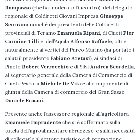
Rampazzo
(che ha moderato l’incontro), del delegato
regionale di Coldiretti Giovani Impresa
Giuseppe
Scorrano
nonché dei presidenti delle Coldiretti
provinciali di Teramo
Emanuela Ripani
, di Chieti
Pier
Carmine Tilli
e dell’Aquila
Alfonso Raffaele
, oltre
naturalmente ai vertici del Parco Marino (ha portato i
saluti il presidente
Fabiano Aretusi
), ai sindaci di
Pineto
Robert Verrocchio
e di Silvi
Andrea Scordella
,
al segretario generale della Camera di Commercio di
Chieti Pescara
Michele De Vit
a e al componente di
giunta della Camera di commercio del Gran Sasso
Daniele Erasmi
.
Presente anche l’assessore regionale all’agricoltura
Emanuele Imprudente
che si è soffermato sulla
tutela dell’agroalimentare abruzzese e sulla necessità
di collegarle al settore turistico e di promozione