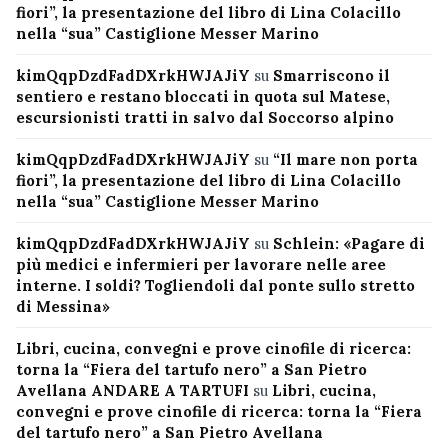
fiori”, la presentazione del libro di Lina Colacillo
nella “sua” Castiglione Messer Marino
kimQqpDzdFadDXrkHWJAJiY
su
Smarriscono il
sentiero e restano bloccati in quota sul Matese,
escursionisti tratti in salvo dal Soccorso alpino
kimQqpDzdFadDXrkHWJAJiY
su
“Il mare non porta
fiori”, la presentazione del libro di Lina Colacillo
nella “sua” Castiglione Messer Marino
kimQqpDzdFadDXrkHWJAJiY
su
Schlein: «Pagare di
più medici e infermieri per lavorare nelle aree
interne. I soldi? Togliendoli dal ponte sullo stretto
di Messina»
Libri, cucina, convegni e prove cinofile di ricerca:
torna la “Fiera del tartufo nero” a San Pietro
Avellana ANDARE A TARTUFI
su
Libri, cucina,
convegni e prove cinofile di ricerca: torna la “Fiera
del tartufo nero” a San Pietro Avellana