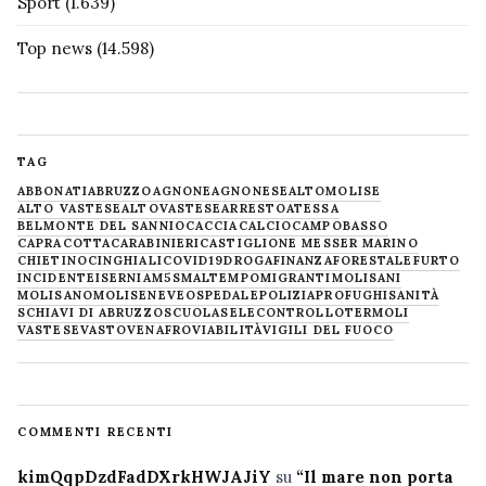
Sport
(1.639)
Top news
(14.598)
TAG
ABBONATI
ABRUZZO
AGNONE
AGNONESE
ALTOMOLISE
ALTO VASTESE
ALTOVASTESE
ARRESTO
ATESSA
BELMONTE DEL SANNIO
CACCIA
CALCIO
CAMPOBASSO
CAPRACOTTA
CARABINIERI
CASTIGLIONE MESSER MARINO
CHIETINO
CINGHIALI
COVID19
DROGA
FINANZA
FORESTALE
FURTO
INCIDENTE
ISERNIA
M5S
MALTEMPO
MIGRANTI
MOLISANI
MOLISANO
MOLISE
NEVE
OSPEDALE
POLIZIA
PROFUGHI
SANITÀ
SCHIAVI DI ABRUZZO
SCUOLA
SELECONTROLLO
TERMOLI
VASTESE
VASTO
VENAFRO
VIABILITÀ
VIGILI DEL FUOCO
COMMENTI RECENTI
kimQqpDzdFadDXrkHWJAJiY
su
“Il mare non porta