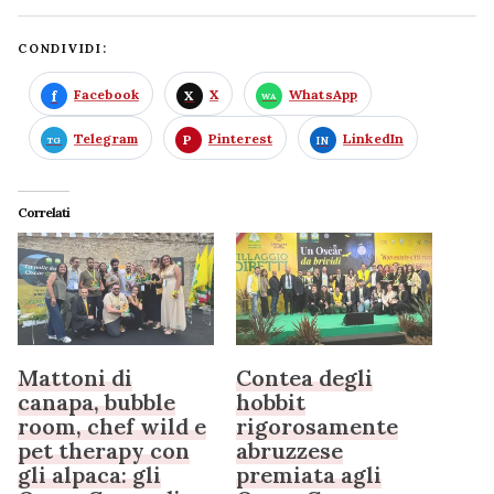
CONDIVIDI:
Facebook
X
WhatsApp
Telegram
Pinterest
LinkedIn
Correlati
Mattoni di
Contea degli
canapa, bubble
hobbit
room, chef wild e
rigorosamente
pet therapy con
abruzzese
gli alpaca: gli
premiata agli