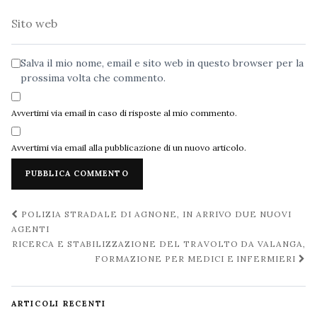
Sito
web
Salva il mio nome, email e sito web in questo browser per la
prossima volta che commento.
Avvertimi via email in caso di risposte al mio commento.
Avvertimi via email alla pubblicazione di un nuovo articolo.
Navigazione
POLIZIA STRADALE DI AGNONE, IN ARRIVO DUE NUOVI
post
AGENTI
RICERCA E STABILIZZAZIONE DEL TRAVOLTO DA VALANGA,
FORMAZIONE PER MEDICI E INFERMIERI
ARTICOLI RECENTI