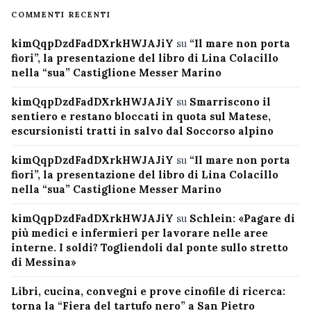
COMMENTI RECENTI
kimQqpDzdFadDXrkHWJAJiY
su
“Il mare non porta
fiori”, la presentazione del libro di Lina Colacillo
nella “sua” Castiglione Messer Marino
kimQqpDzdFadDXrkHWJAJiY
su
Smarriscono il
sentiero e restano bloccati in quota sul Matese,
escursionisti tratti in salvo dal Soccorso alpino
kimQqpDzdFadDXrkHWJAJiY
su
“Il mare non porta
fiori”, la presentazione del libro di Lina Colacillo
nella “sua” Castiglione Messer Marino
kimQqpDzdFadDXrkHWJAJiY
su
Schlein: «Pagare di
più medici e infermieri per lavorare nelle aree
interne. I soldi? Togliendoli dal ponte sullo stretto
di Messina»
Libri, cucina, convegni e prove cinofile di ricerca:
torna la “Fiera del tartufo nero” a San Pietro