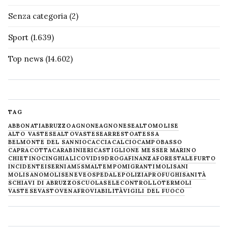
Senza categoria
(2)
Sport
(1.639)
Top news
(14.602)
TAG
ABBONATI
ABRUZZO
AGNONE
AGNONESE
ALTOMOLISE
ALTO VASTESE
ALTOVASTESE
ARRESTO
ATESSA
BELMONTE DEL SANNIO
CACCIA
CALCIO
CAMPOBASSO
CAPRACOTTA
CARABINIERI
CASTIGLIONE MESSER MARINO
CHIETINO
CINGHIALI
COVID19
DROGA
FINANZA
FORESTALE
FURTO
INCIDENTE
ISERNIA
M5S
MALTEMPO
MIGRANTI
MOLISANI
MOLISANO
MOLISE
NEVE
OSPEDALE
POLIZIA
PROFUGHI
SANITÀ
SCHIAVI DI ABRUZZO
SCUOLA
SELECONTROLLO
TERMOLI
VASTESE
VASTO
VENAFRO
VIABILITÀ
VIGILI DEL FUOCO