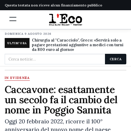
Questa testata non riceve alcun finanziamento pubblico
DOMENICA 9 AGOSTO 2026
Chirurgia al "Caracciolo", Greco: «Servirà solo a
ULTIM'ORA
pagare prestazioni aggiuntive a medici con turni
da 800 euro al giorno»
Cerca
CERCA
nel
sito
IN EVIDENZA
Caccavone: esattamente
un secolo fa il cambio del
nome in Poggio Sannita
Oggi 20 febbraio 2022, ricorre il 100°
anniversario del nuovo nome del paese