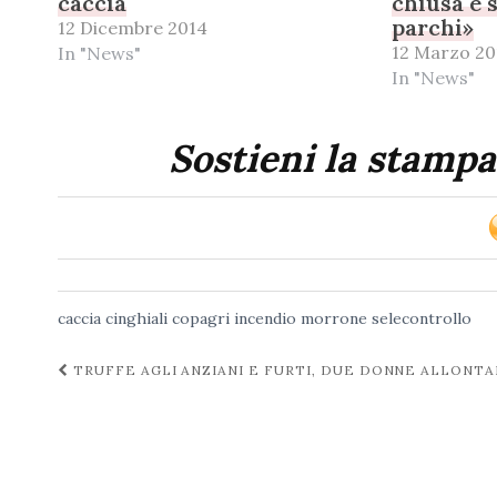
caccia
chiusa e 
parchi»
12 Dicembre 2014
12 Marzo 20
In "News"
In "News"
Sostieni la stampa
caccia
cinghiali
copagri
incendio
morrone
selecontrollo
Navigazione
TRUFFE AGLI ANZIANI E FURTI, DUE DONNE ALLONT
post