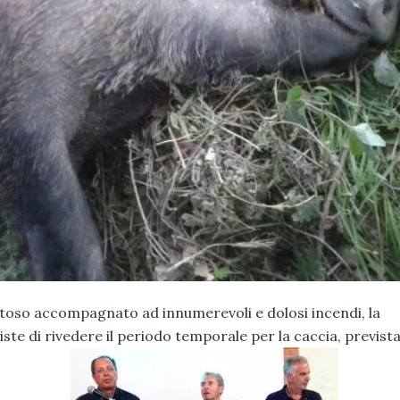
citoso accompagnato ad innumerevoli e dolosi incendi, la
ste di rivedere il periodo temporale per la caccia, prevista