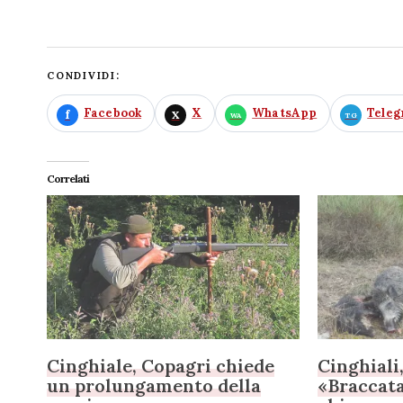
CONDIVIDI:
Facebook
X
WhatsApp
Tele
Correlati
Cinghiale, Copagri chiede
Cinghiali
un prolungamento della
«Braccata