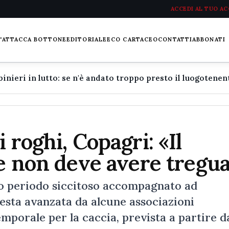
ACCEDI AL TUO A
L'ATTACCA BOTTONE
EDITORIALE
ECO CARTACEO
CONTATTI
ABBONATI
 roghi, Copagri: «Il
le non deve avere tregu
ngo periodo siccitoso accompagnato ad
iesta avanzata da alcune associazioni
emporale per la caccia, prevista a partire d