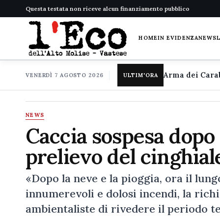
Questa testata non riceve alcun finanziamento pubblico
HOME
IN EVIDENZA
NEWS
VENERDÌ 7 AGOSTO 2026
ULTIM'ORA
NEWS
Caccia sospesa dopo i
prelievo del cinghia
«Dopo la neve e la pioggia, ora il lu
innumerevoli e dolosi incendi, la rich
ambientaliste di rivedere il periodo t