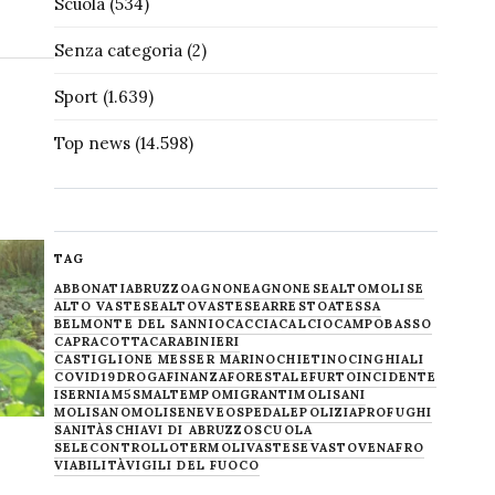
Scuola
(534)
Senza categoria
(2)
Sport
(1.639)
Top news
(14.598)
TAG
ABBONATI
ABRUZZO
AGNONE
AGNONESE
ALTOMOLISE
ALTO VASTESE
ALTOVASTESE
ARRESTO
ATESSA
BELMONTE DEL SANNIO
CACCIA
CALCIO
CAMPOBASSO
CAPRACOTTA
CARABINIERI
CASTIGLIONE MESSER MARINO
CHIETINO
CINGHIALI
COVID19
DROGA
FINANZA
FORESTALE
FURTO
INCIDENTE
ISERNIA
M5S
MALTEMPO
MIGRANTI
MOLISANI
MOLISANO
MOLISE
NEVE
OSPEDALE
POLIZIA
PROFUGHI
SANITÀ
SCHIAVI DI ABRUZZO
SCUOLA
SELECONTROLLO
TERMOLI
VASTESE
VASTO
VENAFRO
VIABILITÀ
VIGILI DEL FUOCO