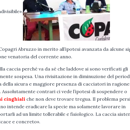
ivisibile».
Copagri Abruzzo in merito all’ipotesi avanzata da alcune si
ione venatoria del corrente anno.
 caccia perché va da sé che laddove si sono verificati gli
mente sospesa. Una rivisitazione in diminuzione del perio
 della sicura e maggiore presenza di cacciatori in ragione 
e. Assolutamente contrari ci vede l’ipotesi di sospendere o
ai cinghiali
che non deve trovare tregua. Il problema pers
uno intende eradicare la specie ma solamente lavorare in
tarli ad un limite tollerabile e fisiologico. La caccia sist
icace e concreto».