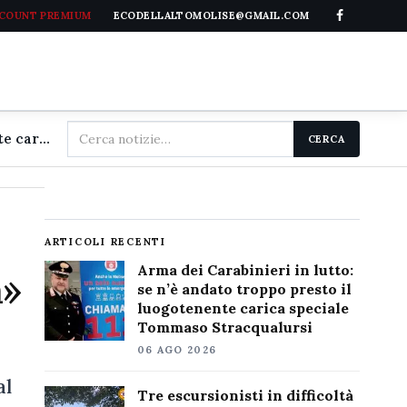
CCOUNT PREMIUM
ECODELLALTOMOLISE@GMAIL.COM
Cerca
Arma dei Carabinieri in lutto: se n'è andato troppo presto il luogotenente carica speciale Tommaso Stracqualursi
CERCA
nel
sito
ARTICOLI RECENTI
Arma dei Carabinieri in lutto:
a»
se n’è andato troppo presto il
luogotenente carica speciale
Tommaso Stracqualursi
06 AGO 2026
al
Tre escursionisti in difficoltà