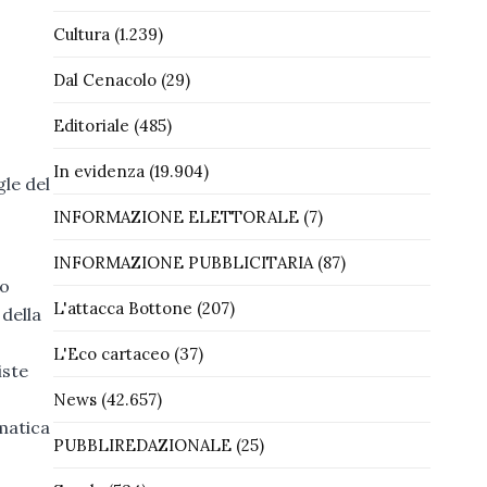
Cultura
(1.239)
Dal Cenacolo
(29)
Editoriale
(485)
In evidenza
(19.904)
gle del
INFORMAZIONE ELETTORALE
(7)
INFORMAZIONE PUBBLICITARIA
(87)
do
L'attacca Bottone
(207)
della
L'Eco cartaceo
(37)
iste
News
(42.657)
ematica
PUBBLIREDAZIONALE
(25)