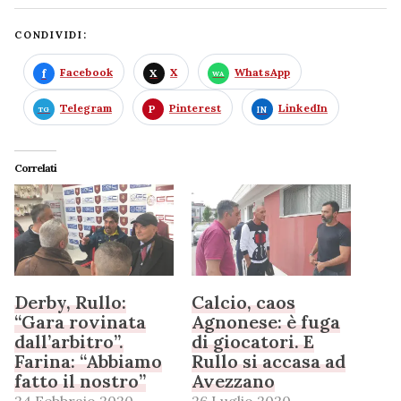
CONDIVIDI:
Facebook
X
WhatsApp
Telegram
Pinterest
LinkedIn
Correlati
Derby, Rullo:
Calcio, caos
“Gara rovinata
Agnonese: è fuga
dall’arbitro”.
di giocatori. E
Farina: “Abbiamo
Rullo si accasa ad
fatto il nostro”
Avezzano
24 Febbraio 2020
26 Luglio 2020