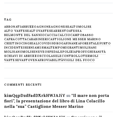
TAG
ABBONATI
ABRUZZO
AGNONE
AGNONESE
ALTOMOLISE
ALTO VASTESE
ALTOVASTESE
ARRESTO
ATESSA
BELMONTE DEL SANNIO
CACCIA
CALCIO
CAMPOBASSO
CAPRACOTTA
CARABINIERI
CASTIGLIONE MESSER MARINO
CHIETINO
CINGHIALI
COVID19
DROGA
FINANZA
FORESTALE
FURTO
INCIDENTE
ISERNIA
M5S
MALTEMPO
MIGRANTI
MOLISANI
MOLISANO
MOLISE
NEVE
OSPEDALE
POLIZIA
PROFUGHI
SANITÀ
SCHIAVI DI ABRUZZO
SCUOLA
SELECONTROLLO
TERMOLI
VASTESE
VASTO
VENAFRO
VIABILITÀ
VIGILI DEL FUOCO
COMMENTI RECENTI
kimQqpDzdFadDXrkHWJAJiY
su
“Il mare non porta
fiori”, la presentazione del libro di Lina Colacillo
nella “sua” Castiglione Messer Marino