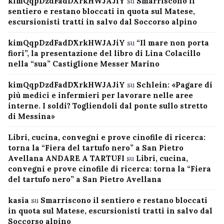
kimQqpDzdFadDXrkHWJAJiY
su
Smarriscono il
sentiero e restano bloccati in quota sul Matese,
escursionisti tratti in salvo dal Soccorso alpino
kimQqpDzdFadDXrkHWJAJiY
su
“Il mare non porta
fiori”, la presentazione del libro di Lina Colacillo
nella “sua” Castiglione Messer Marino
kimQqpDzdFadDXrkHWJAJiY
su
Schlein: «Pagare di
più medici e infermieri per lavorare nelle aree
interne. I soldi? Togliendoli dal ponte sullo stretto
di Messina»
Libri, cucina, convegni e prove cinofile di ricerca:
torna la “Fiera del tartufo nero” a San Pietro
Avellana ANDARE A TARTUFI
su
Libri, cucina,
convegni e prove cinofile di ricerca: torna la “Fiera
del tartufo nero” a San Pietro Avellana
kasia
su
Smarriscono il sentiero e restano bloccati
in quota sul Matese, escursionisti tratti in salvo dal
Soccorso alpino