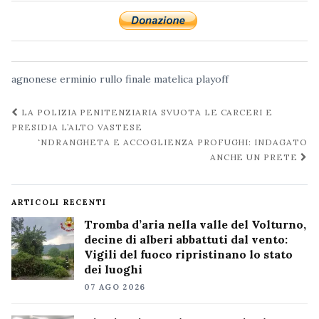
agnonese
erminio rullo
finale
matelica
playoff
Navigazione
LA POLIZIA PENITENZIARIA SVUOTA LE CARCERI E
post
PRESIDIA L’ALTO VASTESE
‘NDRANGHETA E ACCOGLIENZA PROFUGHI: INDAGATO
ANCHE UN PRETE
ARTICOLI RECENTI
Tromba d’aria nella valle del Volturno,
decine di alberi abbattuti dal vento:
Vigili del fuoco ripristinano lo stato
dei luoghi
07 AGO 2026