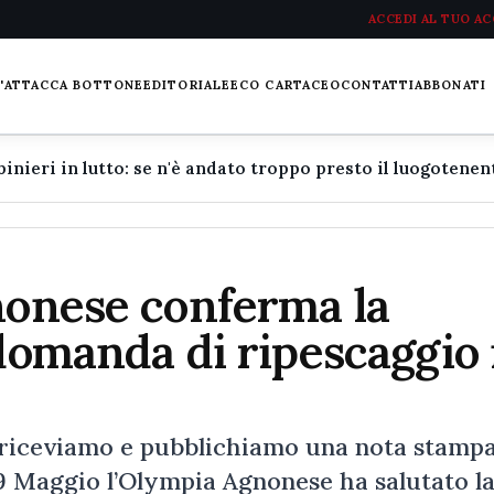
ACCEDI AL TUO A
L'ATTACCA BOTTONE
EDITORIALE
ECO CARTACEO
CONTATTI
ABBONATI
nonese conferma la
 domanda di ripescaggio 
 riceviamo e pubblichiamo una nota stampa
19 Maggio l’Olympia Agnonese ha salutato l