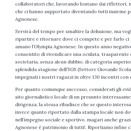
collaboratori che, lavorando lontano dai riflettori,
che ci hanno supportato diventando tutti insieme p
Agnonese.
Servirà del tempo per smaltire la delusione, ma vogl
ripartire e ritornare dove ci compete e per farlo ci 
amano l’Olympia Agnonese. In questo anno negativo 
consentito di rivendicare una oculata, trasparente
societaria, senza alcun dubbio, di categoria superi
splendida stagione dell’SGS (Settore Giovanile Scolas
impegnati i nostri ragazzi in oltre 130 incontri con 
Per quanto comunque successo, considerati gli evide
sito giornalistico locale di un presunto interessame
dirigenza; la stessa ribadisce che se questo interes
invece quanto riportato dalla stampa locale non do
nell’impegno sociale e sportivo, magari anche grazie 
Agnonese è patrimonio di tutti!. Riportiamo infine ch