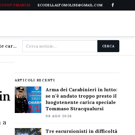
CCOUNT PREMIUM
ECODELLALTOMOLISE@GMAIL.COM
Cerca
Arma dei Carabinieri in lutto: se n'è andato troppo presto il luogotenente carica speciale Tommaso Stracqualursi
CERCA
nel
sito
ARTICOLI RECENTI
Arma dei Carabinieri in lutto:
in
se n’è andato troppo presto il
luogotenente carica speciale
Tommaso Stracqualursi
06 AGO 2026
 a
a
Tre escursionisti in difficoltà