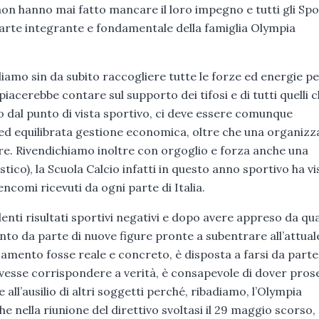
 non hanno mai fatto mancare il loro impegno e tutti gli Sp
arte integrante e fondamentale della famiglia Olympia
iamo sin da subito raccogliere tutte le forze ed energie p
piacerebbe contare sul supporto dei tifosi e di tutti quelli 
dal punto di vista sportivo, ci deve essere comunque
 ed equilibrata gestione economica, oltre che una organiz
ore. Rivendichiamo inoltre con orgoglio e forza anche una
tico), la Scuola Calcio infatti in questo anno sportivo ha vi
encomi ricevuti da ogni parte di Italia.
nti risultati sportivi negativi e dopo avere appreso da qu
nto da parte di nuove figure pronte a subentrare all’attual
samento fosse reale e concreto, è disposta a farsi da parte
vesse corrispondere a verità, è consapevole di dover pros
all’ausilio di altri soggetti perché, ribadiamo, l’Olympia
e nella riunione del direttivo svoltasi il 29 maggio scorso,