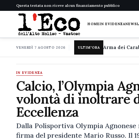
Questa testata non riceve alcun finanziamento pubblico
HOME
IN EVIDENZA
NEWS
VENERDÌ 7 AGOSTO 2026
ULTIM'ORA
IN EVIDENZA
Calcio, l’Olympia Ag
volontà di inoltrare
Eccellenza
Dalla Polisportiva Olympia Agnonese
firma del presidente Mario Russo. Il 