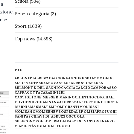
Scuola
(534)
za
zione.
Senza categoria
(2)
rte
Sport
(1.639)
Top news
(14.598)
TAG
ABBONATI
ABRUZZO
AGNONE
AGNONESE
ALTOMOLISE
ALTO VASTESE
ALTOVASTESE
ARRESTO
ATESSA
BELMONTE DEL SANNIO
CACCIA
CALCIO
CAMPOBASSO
CAPRACOTTA
CARABINIERI
CASTIGLIONE MESSER MARINO
CHIETINO
CINGHIALI
COVID19
DROGA
FINANZA
FORESTALE
FURTO
INCIDENTE
ISERNIA
M5S
MALTEMPO
MIGRANTI
MOLISANI
MOLISANO
MOLISE
NEVE
OSPEDALE
POLIZIA
PROFUGHI
SANITÀ
SCHIAVI DI ABRUZZO
SCUOLA
SELECONTROLLO
TERMOLI
VASTESE
VASTO
VENAFRO
VIABILITÀ
VIGILI DEL FUOCO