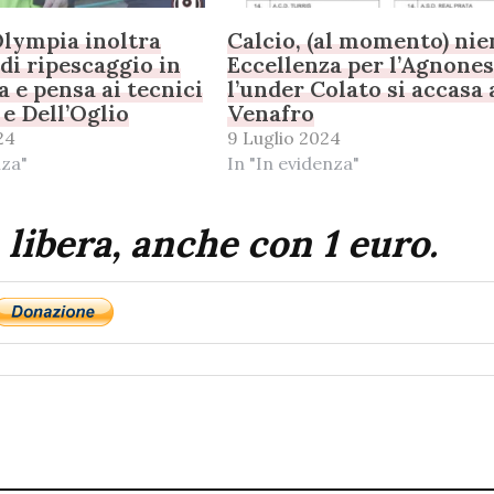
’Olympia inoltra
Calcio, (al momento) nie
i ripescaggio in
Eccellenza per l’Agnones
a e pensa ai tecnici
l’under Colato si accasa 
 e Dell’Oglio
Venafro
24
9 Luglio 2024
nza"
In "In evidenza"
 libera, anche con 1 euro.