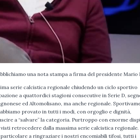
ubblichiamo una nota stampa a firma del presidente Mario 
ima serie calcistica regionale chiudendo un ciclo sportivo
cipazione a quattordici stagioni consecutive in Serie D, segn
lo agnonese ed Altomolisano, ma anche regionale. Sportivam
 abbiamo provato in tutti i modi, con orgoglio e dignità,
cire a “salvare” la categoria. Purtroppo con enorme disp
visti retrocedere dalla massima serie calcistica regionale.
icolare a ringraziare i nostri encomiabili tifosi, tutti i