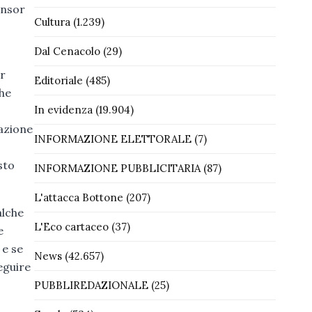
onsor
Cultura
(1.239)
Dal Cenacolo
(29)
er
Editoriale
(485)
che
In evidenza
(19.904)
zazione
INFORMAZIONE ELETTORALE
(7)
sto
INFORMAZIONE PUBBLICITARIA
(87)
L'attacca Bottone
(207)
alche
L'Eco cartaceo
(37)
e
 e se
News
(42.657)
eguire
PUBBLIREDAZIONALE
(25)