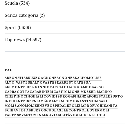
Scuola
(534)
Senza categoria
(2)
Sport
(1.639)
Top news
(14.597)
TAG
ABBONATI
ABRUZZO
AGNONE
AGNONESE
ALTOMOLISE
ALTO VASTESE
ALTOVASTESE
ARRESTO
ATESSA
BELMONTE DEL SANNIO
CACCIA
CALCIO
CAMPOBASSO
CAPRACOTTA
CARABINIERI
CASTIGLIONE MESSER MARINO
CHIETINO
CINGHIALI
COVID19
DROGA
FINANZA
FORESTALE
FURTO
INCIDENTE
ISERNIA
M5S
MALTEMPO
MIGRANTI
MOLISANI
MOLISANO
MOLISE
NEVE
OSPEDALE
POLIZIA
PROFUGHI
SANITÀ
SCHIAVI DI ABRUZZO
SCUOLA
SELECONTROLLO
TERMOLI
VASTESE
VASTO
VENAFRO
VIABILITÀ
VIGILI DEL FUOCO