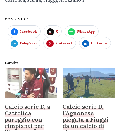
Cattolica, Jesina, Fiuggi, Avezzano 1
CONDIVIDI:
Facebook
X
WhatsApp
Telegram
Pinterest
LinkedIn
Correlati
Calcio serie D, a
Calcio serie D,
Cattolica
l’Agnonese
pareggio con
piegata a Fiuggi
rimpianti per
da un calcio di