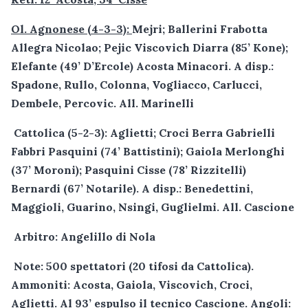
Ol. Agnonese (4-3-3):
Mejri; Ballerini Frabotta
Allegra Nicolao; Pejic Viscovich Diarra (85’ Kone);
Elefante (49’ D’Ercole) Acosta Minacori. A disp.:
Spadone, Rullo, Colonna, Vogliacco, Carlucci,
Dembele, Percovic. All. Marinelli
Cattolica (5-2-3): Aglietti; Croci Berra Gabrielli
Fabbri Pasquini (74’ Battistini); Gaiola Merlonghi
(37’ Moroni); Pasquini Cisse (78’ Rizzitelli)
Bernardi (67’ Notarile). A disp.: Benedettini,
Maggioli, Guarino, Nsingi, Guglielmi. All. Cascione
Arbitro: Angelillo di Nola
Note: 500 spettatori (20 tifosi da Cattolica).
Ammoniti: Acosta, Gaiola, Viscovich, Croci,
Aglietti. Al 93’ espulso il tecnico Cascione. Angoli: