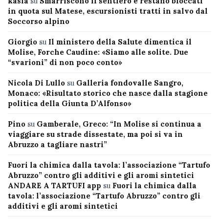
kasia
su
Smarriscono il sentiero e restano bloccati
in quota sul Matese, escursionisti tratti in salvo dal
Soccorso alpino
Giorgio
su
Il ministero della Salute dimentica il
Molise, Forche Caudine: «Siamo alle solite. Due
“svarioni” di non poco conto»
Nicola Di Lullo
su
Galleria fondovalle Sangro,
Monaco: «Risultato storico che nasce dalla stagione
politica della Giunta D’Alfonso»
Pino
su
Gamberale, Greco: “In Molise si continua a
viaggiare su strade dissestate, ma poi si va in
Abruzzo a tagliare nastri”
Fuori la chimica dalla tavola: l’associazione “Tartufo
Abruzzo” contro gli additivi e gli aromi sintetici
ANDARE A TARTUFI app
su
Fuori la chimica dalla
tavola: l’associazione “Tartufo Abruzzo” contro gli
additivi e gli aromi sintetici