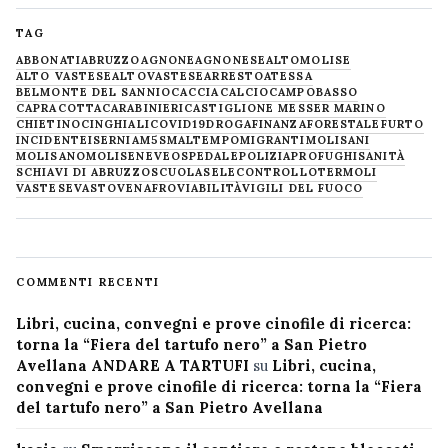
TAG
ABBONATI
ABRUZZO
AGNONE
AGNONESE
ALTOMOLISE
ALTO VASTESE
ALTOVASTESE
ARRESTO
ATESSA
BELMONTE DEL SANNIO
CACCIA
CALCIO
CAMPOBASSO
CAPRACOTTA
CARABINIERI
CASTIGLIONE MESSER MARINO
CHIETINO
CINGHIALI
COVID19
DROGA
FINANZA
FORESTALE
FURTO
INCIDENTE
ISERNIA
M5S
MALTEMPO
MIGRANTI
MOLISANI
MOLISANO
MOLISE
NEVE
OSPEDALE
POLIZIA
PROFUGHI
SANITÀ
SCHIAVI DI ABRUZZO
SCUOLA
SELECONTROLLO
TERMOLI
VASTESE
VASTO
VENAFRO
VIABILITÀ
VIGILI DEL FUOCO
COMMENTI RECENTI
Libri, cucina, convegni e prove cinofile di ricerca:
torna la “Fiera del tartufo nero” a San Pietro
Avellana ANDARE A TARTUFI
su
Libri, cucina,
convegni e prove cinofile di ricerca: torna la “Fiera
del tartufo nero” a San Pietro Avellana