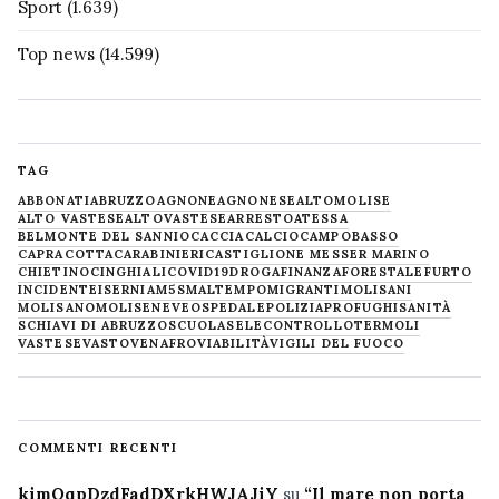
Sport
(1.639)
Top news
(14.599)
TAG
ABBONATI
ABRUZZO
AGNONE
AGNONESE
ALTOMOLISE
ALTO VASTESE
ALTOVASTESE
ARRESTO
ATESSA
BELMONTE DEL SANNIO
CACCIA
CALCIO
CAMPOBASSO
CAPRACOTTA
CARABINIERI
CASTIGLIONE MESSER MARINO
CHIETINO
CINGHIALI
COVID19
DROGA
FINANZA
FORESTALE
FURTO
INCIDENTE
ISERNIA
M5S
MALTEMPO
MIGRANTI
MOLISANI
MOLISANO
MOLISE
NEVE
OSPEDALE
POLIZIA
PROFUGHI
SANITÀ
SCHIAVI DI ABRUZZO
SCUOLA
SELECONTROLLO
TERMOLI
VASTESE
VASTO
VENAFRO
VIABILITÀ
VIGILI DEL FUOCO
COMMENTI RECENTI
kimQqpDzdFadDXrkHWJAJiY
su
“Il mare non porta