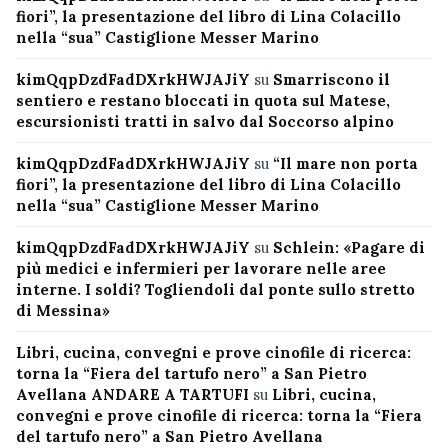
fiori”, la presentazione del libro di Lina Colacillo
nella “sua” Castiglione Messer Marino
kimQqpDzdFadDXrkHWJAJiY
su
Smarriscono il
sentiero e restano bloccati in quota sul Matese,
escursionisti tratti in salvo dal Soccorso alpino
kimQqpDzdFadDXrkHWJAJiY
su
“Il mare non porta
fiori”, la presentazione del libro di Lina Colacillo
nella “sua” Castiglione Messer Marino
kimQqpDzdFadDXrkHWJAJiY
su
Schlein: «Pagare di
più medici e infermieri per lavorare nelle aree
interne. I soldi? Togliendoli dal ponte sullo stretto
di Messina»
Libri, cucina, convegni e prove cinofile di ricerca:
torna la “Fiera del tartufo nero” a San Pietro
Avellana ANDARE A TARTUFI
su
Libri, cucina,
convegni e prove cinofile di ricerca: torna la “Fiera
del tartufo nero” a San Pietro Avellana