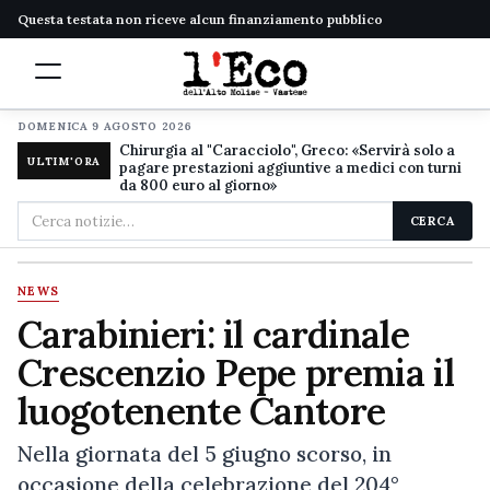
Questa testata non riceve alcun finanziamento pubblico
DOMENICA 9 AGOSTO 2026
Chirurgia al "Caracciolo", Greco: «Servirà solo a
ULTIM'ORA
pagare prestazioni aggiuntive a medici con turni
da 800 euro al giorno»
Cerca
CERCA
nel
sito
NEWS
Carabinieri: il cardinale
Crescenzio Pepe premia il
luogotenente Cantore
Nella giornata del 5 giugno scorso, in
occasione della celebrazione del 204°