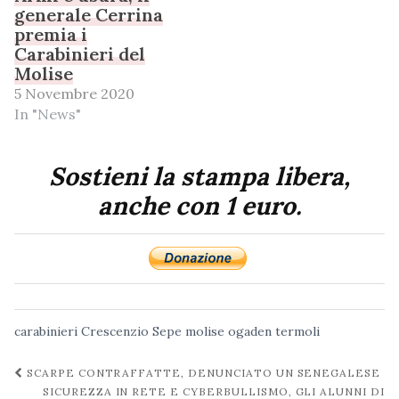
generale Cerrina
premia i
Carabinieri del
Molise
5 Novembre 2020
In "News"
Sostieni la stampa libera,
anche con 1 euro.
carabinieri
Crescenzio Sepe
molise
ogaden
termoli
Navigazione
SCARPE CONTRAFFATTE, DENUNCIATO UN SENEGALESE
post
SICUREZZA IN RETE E CYBERBULLISMO, GLI ALUNNI DI