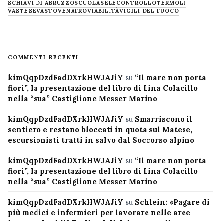
SCHIAVI DI ABRUZZO
SCUOLA
SELECONTROLLO
TERMOLI
VASTESE
VASTO
VENAFRO
VIABILITÀ
VIGILI DEL FUOCO
COMMENTI RECENTI
kimQqpDzdFadDXrkHWJAJiY
su
“Il mare non porta
fiori”, la presentazione del libro di Lina Colacillo
nella “sua” Castiglione Messer Marino
kimQqpDzdFadDXrkHWJAJiY
su
Smarriscono il
sentiero e restano bloccati in quota sul Matese,
escursionisti tratti in salvo dal Soccorso alpino
kimQqpDzdFadDXrkHWJAJiY
su
“Il mare non porta
fiori”, la presentazione del libro di Lina Colacillo
nella “sua” Castiglione Messer Marino
kimQqpDzdFadDXrkHWJAJiY
su
Schlein: «Pagare di
più medici e infermieri per lavorare nelle aree