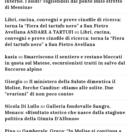
interne. I soldi? Togliendoli dal ponte sullo stretto
di Messina»
Libri, cucina, convegni e prove cinofile di ricerca:
torna la “Fiera del tartufo nero” a San Pietro
Avellana ANDARE A TARTUFI
su
Libri, cucina,
convegni e prove cinofile di ricerca: torna la “Fiera
del tartufo nero” a San Pietro Avellana
kasia
su
Smarriscono il sentiero e restano bloccati
in quota sul Matese, escursionisti tratti in salvo dal
Soccorso alpino
Giorgio
su
Il ministero della Salute dimentica il
Molise, Forche Caudine: «Siamo alle solite. Due
“svarioni” di non poco conto»
Nicola Di Lullo
su
Galleria fondovalle Sangro,
Monaco: «Risultato storico che nasce dalla stagione
politica della Giunta D’Alfonso»
Pino
su
Gamberale, Greco: “In Molise si continua a