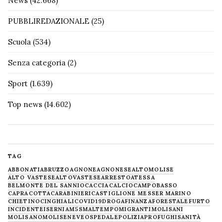
News
(42.668)
PUBBLIREDAZIONALE
(25)
Scuola
(534)
Senza categoria
(2)
Sport
(1.639)
Top news
(14.602)
TAG
ABBONATI
ABRUZZO
AGNONE
AGNONESE
ALTOMOLISE
ALTO VASTESE
ALTOVASTESE
ARRESTO
ATESSA
BELMONTE DEL SANNIO
CACCIA
CALCIO
CAMPOBASSO
CAPRACOTTA
CARABINIERI
CASTIGLIONE MESSER MARINO
CHIETINO
CINGHIALI
COVID19
DROGA
FINANZA
FORESTALE
FURTO
INCIDENTE
ISERNIA
M5S
MALTEMPO
MIGRANTI
MOLISANI
MOLISANO
MOLISE
NEVE
OSPEDALE
POLIZIA
PROFUGHI
SANITÀ