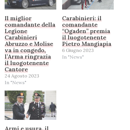
Il miglior
Carabinieri: il
comandante della
comandante
Legione
“Ogaden” premia
Carabinieri
il luogotenente
Abruzzo e Molise
Pietro Mangiapia
va in congedo,
6 Giugno 2023
l’Arma ringrazia
In "News"
il luogotenente
Cantore
24 Agosto 2023
In "News"
Armi e usura, il