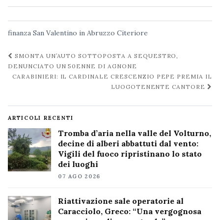
finanza
San Valentino in Abruzzo Citeriore
Navigazione
SMONTA UN’AUTO SOTTOPOSTA A SEQUESTRO,
post
DENUNCIATO UN 50ENNE DI AGNONE
CARABINIERI: IL CARDINALE CRESCENZIO PEPE PREMIA IL
LUOGOTENENTE CANTORE
ARTICOLI RECENTI
Tromba d’aria nella valle del Volturno,
decine di alberi abbattuti dal vento:
Vigili del fuoco ripristinano lo stato
dei luoghi
07 AGO 2026
Riattivazione sale operatorie al
Caracciolo, Greco: “Una vergognosa