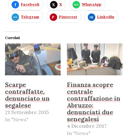
Facebook
X
WhatsApp
Telegram
Pinterest
LinkedIn
Correlati
Scarpe
Finanza scopre
contraffatte,
centrale
denunciato un
contraffazione in
segalese
Abruzzo:
denunciati due
21 Settembre 2015
senegalesi
In "News"
4 Dicembre 2017
In "News"