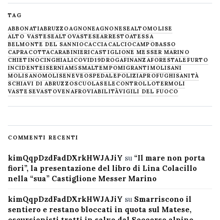
TAG
ABBONATI
ABRUZZO
AGNONE
AGNONESE
ALTOMOLISE
ALTO VASTESE
ALTOVASTESE
ARRESTO
ATESSA
BELMONTE DEL SANNIO
CACCIA
CALCIO
CAMPOBASSO
CAPRACOTTA
CARABINIERI
CASTIGLIONE MESSER MARINO
CHIETINO
CINGHIALI
COVID19
DROGA
FINANZA
FORESTALE
FURTO
INCIDENTE
ISERNIA
M5S
MALTEMPO
MIGRANTI
MOLISANI
MOLISANO
MOLISE
NEVE
OSPEDALE
POLIZIA
PROFUGHI
SANITÀ
SCHIAVI DI ABRUZZO
SCUOLA
SELECONTROLLO
TERMOLI
VASTESE
VASTO
VENAFRO
VIABILITÀ
VIGILI DEL FUOCO
COMMENTI RECENTI
kimQqpDzdFadDXrkHWJAJiY
su
“Il mare non porta
fiori”, la presentazione del libro di Lina Colacillo
nella “sua” Castiglione Messer Marino
kimQqpDzdFadDXrkHWJAJiY
su
Smarriscono il
sentiero e restano bloccati in quota sul Matese,
escursionisti tratti in salvo dal Soccorso alpino