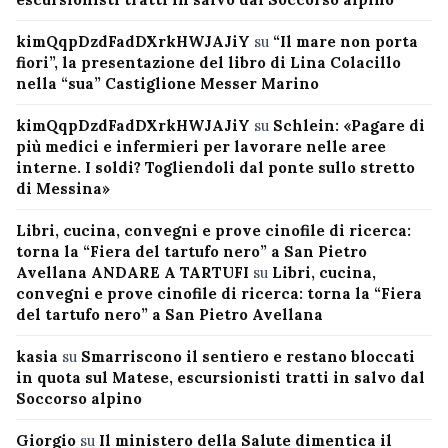
kimQqpDzdFadDXrkHWJAJiY
su
“Il mare non porta
fiori”, la presentazione del libro di Lina Colacillo
nella “sua” Castiglione Messer Marino
kimQqpDzdFadDXrkHWJAJiY
su
Schlein: «Pagare di
più medici e infermieri per lavorare nelle aree
interne. I soldi? Togliendoli dal ponte sullo stretto
di Messina»
Libri, cucina, convegni e prove cinofile di ricerca:
torna la “Fiera del tartufo nero” a San Pietro
Avellana ANDARE A TARTUFI
su
Libri, cucina,
convegni e prove cinofile di ricerca: torna la “Fiera
del tartufo nero” a San Pietro Avellana
kasia
su
Smarriscono il sentiero e restano bloccati
in quota sul Matese, escursionisti tratti in salvo dal
Soccorso alpino
Giorgio
su
Il ministero della Salute dimentica il