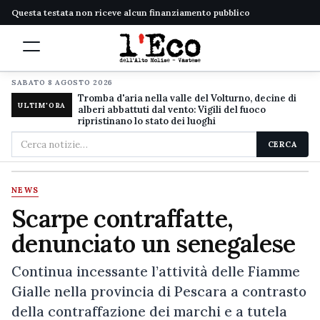
Questa testata non riceve alcun finanziamento pubblico
SABATO 8 AGOSTO 2026
Tromba d'aria nella valle del Volturno, decine di
ULTIM'ORA
alberi abbattuti dal vento: Vigili del fuoco
ripristinano lo stato dei luoghi
Cerca
CERCA
nel
sito
NEWS
Scarpe contraffatte,
denunciato un senegalese
Continua incessante l’attività delle Fiamme
Gialle nella provincia di Pescara a contrasto
della contraffazione dei marchi e a tutela