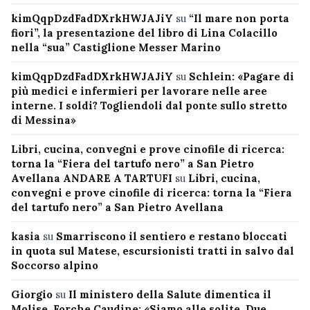
kimQqpDzdFadDXrkHWJAJiY
su
“Il mare non porta
fiori”, la presentazione del libro di Lina Colacillo
nella “sua” Castiglione Messer Marino
kimQqpDzdFadDXrkHWJAJiY
su
Schlein: «Pagare di
più medici e infermieri per lavorare nelle aree
interne. I soldi? Togliendoli dal ponte sullo stretto
di Messina»
Libri, cucina, convegni e prove cinofile di ricerca:
torna la “Fiera del tartufo nero” a San Pietro
Avellana ANDARE A TARTUFI
su
Libri, cucina,
convegni e prove cinofile di ricerca: torna la “Fiera
del tartufo nero” a San Pietro Avellana
kasia
su
Smarriscono il sentiero e restano bloccati
in quota sul Matese, escursionisti tratti in salvo dal
Soccorso alpino
Giorgio
su
Il ministero della Salute dimentica il
Molise, Forche Caudine: «Siamo alle solite. Due