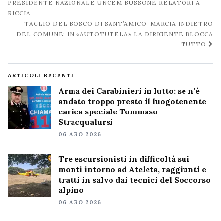
post
PRESIDENTE NAZIONALE UNCEM BUSSONE RELATORI A
RICCIA
TAGLIO DEL BOSCO DI SANT’AMICO, MARCIA INDIETRO
DEL COMUNE: IN «AUTOTUTELA» LA DIRIGENTE BLOCCA
TUTTO
ARTICOLI RECENTI
Arma dei Carabinieri in lutto: se n’è
andato troppo presto il luogotenente
carica speciale Tommaso
Stracqualursi
06 AGO 2026
Tre escursionisti in difficoltà sui
monti intorno ad Ateleta, raggiunti e
tratti in salvo dai tecnici del Soccorso
alpino
06 AGO 2026