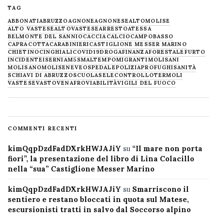
TAG
ABBONATI
ABRUZZO
AGNONE
AGNONESE
ALTOMOLISE
ALTO VASTESE
ALTOVASTESE
ARRESTO
ATESSA
BELMONTE DEL SANNIO
CACCIA
CALCIO
CAMPOBASSO
CAPRACOTTA
CARABINIERI
CASTIGLIONE MESSER MARINO
CHIETINO
CINGHIALI
COVID19
DROGA
FINANZA
FORESTALE
FURTO
INCIDENTE
ISERNIA
M5S
MALTEMPO
MIGRANTI
MOLISANI
MOLISANO
MOLISE
NEVE
OSPEDALE
POLIZIA
PROFUGHI
SANITÀ
SCHIAVI DI ABRUZZO
SCUOLA
SELECONTROLLO
TERMOLI
VASTESE
VASTO
VENAFRO
VIABILITÀ
VIGILI DEL FUOCO
COMMENTI RECENTI
kimQqpDzdFadDXrkHWJAJiY
su
“Il mare non porta
fiori”, la presentazione del libro di Lina Colacillo
nella “sua” Castiglione Messer Marino
kimQqpDzdFadDXrkHWJAJiY
su
Smarriscono il
sentiero e restano bloccati in quota sul Matese,
escursionisti tratti in salvo dal Soccorso alpino