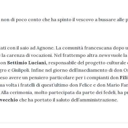
on di poco conto che ha spinto il vescovo a bussare alle 
i frati con il saio ad Agnone. La comunità francescana dopo 
e la carenza di vocazioni. Nel frattempo altra
news
vuole la
 don
Settimio Luciani,
responsabile del progetto culturale 
ro e Giulipoli. Infine nel giorno dell’insediamento di don O
teso avere un pensiero particolare per i compianti don
Fil
a volta i fratelli di quest’ultimo don Felice e don Mario Fa
. Alla cerimonia, molto partecipata da parte dei fedeli, ha 
vecchio
che ha portato il saluto dell’amministrazione.