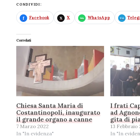
CONDIVIDI:
Facebook
X
WhatsApp
Tele
Correlati
Chiesa Santa Maria di
I frati C
Costantinopoli, inaugurato
ad Agnon
il grande organo a canne
gita di pi
7 Marzo 2022
13 Febbraio
In "In evidenza"
In "In evide