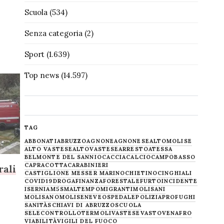
Scuola
(534)
Senza categoria
(2)
Sport
(1.639)
Top news
(14.597)
TAG
ABBONATI
ABRUZZO
AGNONE
AGNONESE
ALTOMOLISE
ALTO VASTESE
ALTOVASTESE
ARRESTO
ATESSA
BELMONTE DEL SANNIO
CACCIA
CALCIO
CAMPOBASSO
CAPRACOTTA
CARABINIERI
rali
CASTIGLIONE MESSER MARINO
CHIETINO
CINGHIALI
COVID19
DROGA
FINANZA
FORESTALE
FURTO
INCIDENTE
ISERNIA
M5S
MALTEMPO
MIGRANTI
MOLISANI
MOLISANO
MOLISE
NEVE
OSPEDALE
POLIZIA
PROFUGHI
SANITÀ
SCHIAVI DI ABRUZZO
SCUOLA
SELECONTROLLO
TERMOLI
VASTESE
VASTO
VENAFRO
VIABILITÀ
VIGILI DEL FUOCO