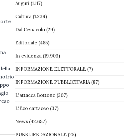
Auguri
(1.117)
Cultura
(1.239)
porte
Dal Cenacolo
(29)
Editoriale
(485)
una
In evidenza
(19.903)
della
INFORMAZIONE ELETTORALE
(7)
nofrio
INFORMAZIONE PUBBLICITARIA
(87)
ippo
ngio
L'attacca Bottone
(207)
preso
L'Eco cartaceo
(37)
News
(42.657)
PUBBLIREDAZIONALE
(25)