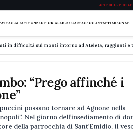
ACCEDI AL TUO A
L'ATTACCA BOTTONE
EDITORIALE
ECO CARTACEO
CONTATTI
ABBONATI
mbo: “Prego affinché i
one”
puccini possano tornare ad Agnone nella
nopoli”. Nel giorno dell’insediamento di do
re della parrocchia di Sant’Emidio, il ves