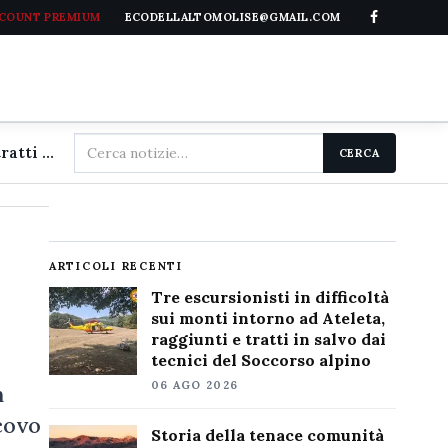
CCOUNT PREMIUM
ECODELLALTOMOLISE@GMAIL.COM
Cerca
Tre escursionisti in difficoltà sui monti intorno ad Ateleta, raggiunti e tratti in salvo dai tecnici del Soccorso alpino
CERCA
nel
sito
ARTICOLI RECENTI
Tre escursionisti in difficoltà
sui monti intorno ad Ateleta,
raggiunti e tratti in salvo dai
tecnici del Soccorso alpino
06 AGO 2026
n
covo
Storia della tenace comunità