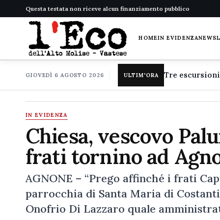
Questa testata non riceve alcun finanziamento pubblico
HOME
IN EVIDENZA
NEWS
GIOVEDÌ 6 AGOSTO 2026
ULTIM'ORA
IN EVIDENZA
Chiesa, vescovo Palu
frati tornino ad Agn
AGNONE – “Prego affinché i frati Cap
parrocchia di Santa Maria di Costanti
Onofrio Di Lazzaro quale amministrato