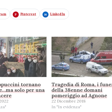
gram
Pinterest
LinkedIn
appuccini tornano
Tragedia di Roma, i fune
e…ma solo per una
della 38enne domani
acere
pomeriggio ad Agnone
 2022
22 Dicembre 2018
nza"
In "In evidenza"