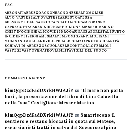
TAG
ABBONATI
ABRUZZO
AGNONE
AGNONESE
ALTOMOLISE
ALTO VASTESE
ALTOVASTESE
ARRESTO
ATESSA
BELMONTE DEL SANNIO
CACCIA
CALCIO
CAMPOBASSO
CAPRACOTTA
CARABINIERI
CASTIGLIONE MESSER MARINO
CHIETINO
CINGHIALI
COVID19
DROGA
FINANZA
FORESTALE
FURTO
INCIDENTE
ISERNIA
M5S
MALTEMPO
MIGRANTI
MOLISANI
MOLISANO
MOLISE
NEVE
OSPEDALE
POLIZIA
PROFUGHI
SANITÀ
SCHIAVI DI ABRUZZO
SCUOLA
SELECONTROLLO
TERMOLI
VASTESE
VASTO
VENAFRO
VIABILITÀ
VIGILI DEL FUOCO
COMMENTI RECENTI
kimQqpDzdFadDXrkHWJAJiY
su
“Il mare non porta
fiori”, la presentazione del libro di Lina Colacillo
nella “sua” Castiglione Messer Marino
kimQqpDzdFadDXrkHWJAJiY
su
Smarriscono il
sentiero e restano bloccati in quota sul Matese,
escursionisti tratti in salvo dal Soccorso alpino