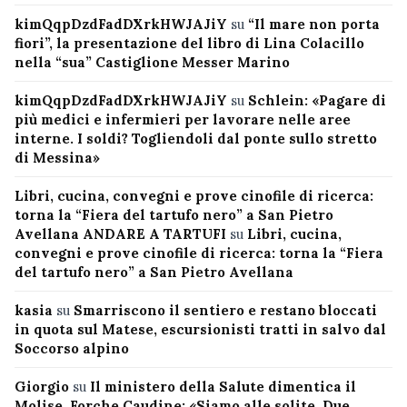
kimQqpDzdFadDXrkHWJAJiY
su
“Il mare non porta
fiori”, la presentazione del libro di Lina Colacillo
nella “sua” Castiglione Messer Marino
kimQqpDzdFadDXrkHWJAJiY
su
Schlein: «Pagare di
più medici e infermieri per lavorare nelle aree
interne. I soldi? Togliendoli dal ponte sullo stretto
di Messina»
Libri, cucina, convegni e prove cinofile di ricerca:
torna la “Fiera del tartufo nero” a San Pietro
Avellana ANDARE A TARTUFI
su
Libri, cucina,
convegni e prove cinofile di ricerca: torna la “Fiera
del tartufo nero” a San Pietro Avellana
kasia
su
Smarriscono il sentiero e restano bloccati
in quota sul Matese, escursionisti tratti in salvo dal
Soccorso alpino
Giorgio
su
Il ministero della Salute dimentica il
Molise, Forche Caudine: «Siamo alle solite. Due