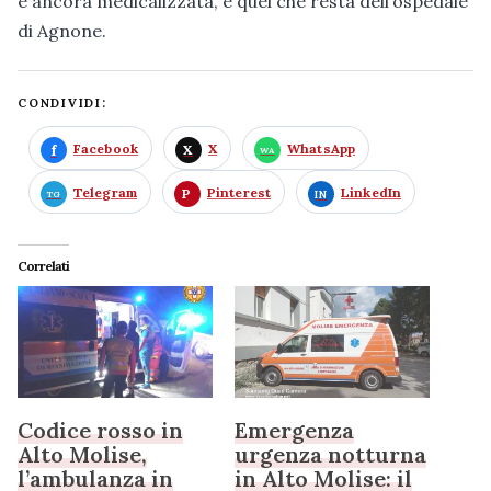
è ancora medicalizzata, e quel che resta dell’ospedale
di Agnone.
CONDIVIDI:
Facebook
X
WhatsApp
Telegram
Pinterest
LinkedIn
Correlati
Codice rosso in
Emergenza
Alto Molise,
urgenza notturna
l’ambulanza in
in Alto Molise: il