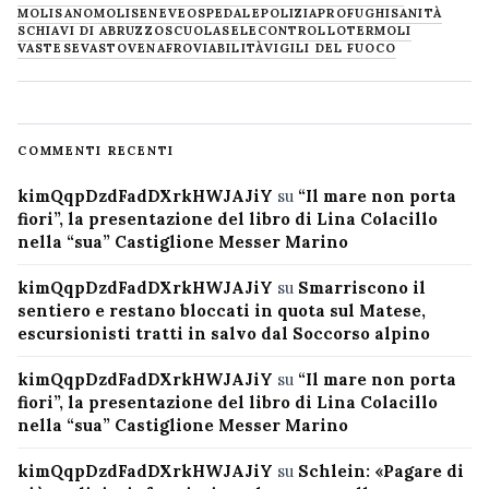
MOLISANO
MOLISE
NEVE
OSPEDALE
POLIZIA
PROFUGHI
SANITÀ
SCHIAVI DI ABRUZZO
SCUOLA
SELECONTROLLO
TERMOLI
VASTESE
VASTO
VENAFRO
VIABILITÀ
VIGILI DEL FUOCO
COMMENTI RECENTI
kimQqpDzdFadDXrkHWJAJiY
su
“Il mare non porta
fiori”, la presentazione del libro di Lina Colacillo
nella “sua” Castiglione Messer Marino
kimQqpDzdFadDXrkHWJAJiY
su
Smarriscono il
sentiero e restano bloccati in quota sul Matese,
escursionisti tratti in salvo dal Soccorso alpino
kimQqpDzdFadDXrkHWJAJiY
su
“Il mare non porta
fiori”, la presentazione del libro di Lina Colacillo
nella “sua” Castiglione Messer Marino
kimQqpDzdFadDXrkHWJAJiY
su
Schlein: «Pagare di