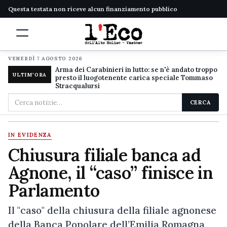
Questa testata non riceve alcun finanziamento pubblico
VENERDÌ 7 AGOSTO 2026
Arma dei Carabinieri in lutto: se n'è andato troppo
ULTIM'ORA
presto il luogotenente carica speciale Tommaso
Stracqualursi
Cerca
CERCA
nel
sito
IN EVIDENZA
Chiusura filiale banca ad
Agnone, il “caso” finisce in
Parlamento
Il "caso" della chiusura della filiale agnonese
della Banca Popolare dell’Emilia Romagna