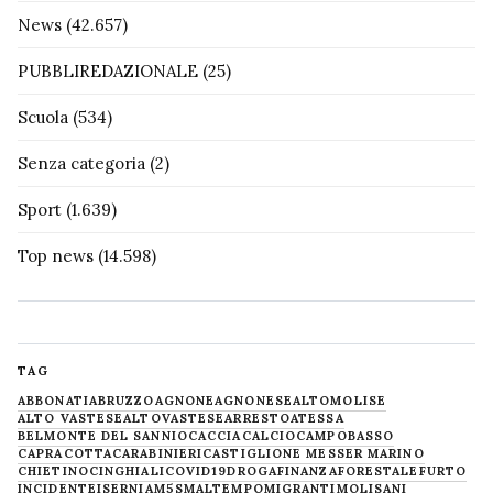
News
(42.657)
PUBBLIREDAZIONALE
(25)
Scuola
(534)
Senza categoria
(2)
Sport
(1.639)
Top news
(14.598)
TAG
ABBONATI
ABRUZZO
AGNONE
AGNONESE
ALTOMOLISE
ALTO VASTESE
ALTOVASTESE
ARRESTO
ATESSA
BELMONTE DEL SANNIO
CACCIA
CALCIO
CAMPOBASSO
CAPRACOTTA
CARABINIERI
CASTIGLIONE MESSER MARINO
CHIETINO
CINGHIALI
COVID19
DROGA
FINANZA
FORESTALE
FURTO
INCIDENTE
ISERNIA
M5S
MALTEMPO
MIGRANTI
MOLISANI