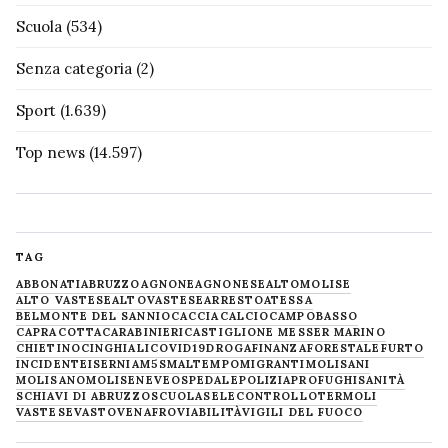
Scuola
(534)
Senza categoria
(2)
Sport
(1.639)
Top news
(14.597)
TAG
ABBONATI
ABRUZZO
AGNONE
AGNONESE
ALTOMOLISE
ALTO VASTESE
ALTOVASTESE
ARRESTO
ATESSA
BELMONTE DEL SANNIO
CACCIA
CALCIO
CAMPOBASSO
CAPRACOTTA
CARABINIERI
CASTIGLIONE MESSER MARINO
CHIETINO
CINGHIALI
COVID19
DROGA
FINANZA
FORESTALE
FURTO
INCIDENTE
ISERNIA
M5S
MALTEMPO
MIGRANTI
MOLISANI
MOLISANO
MOLISE
NEVE
OSPEDALE
POLIZIA
PROFUGHI
SANITÀ
SCHIAVI DI ABRUZZO
SCUOLA
SELECONTROLLO
TERMOLI
VASTESE
VASTO
VENAFRO
VIABILITÀ
VIGILI DEL FUOCO