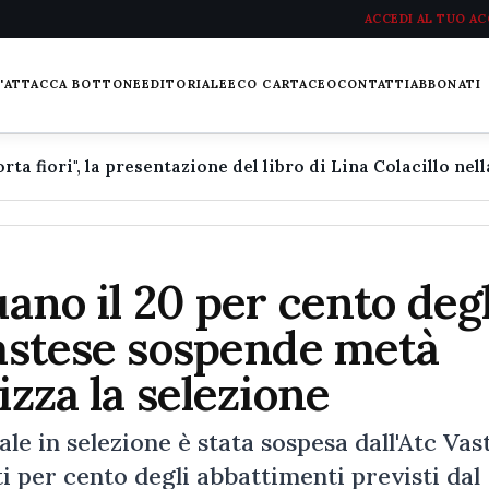
ACCEDI AL TUO A
L'ATTACCA BOTTONE
EDITORIALE
ECO CARTACEO
CONTATTI
ABBONATI
uano il 20 per cento degl
Vastese sospende metà
izza la selezione
le in selezione è stata sospesa dall'Atc Vas
i per cento degli abbattimenti previsti dal