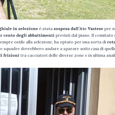
ghiale in selezione
è stata
sospesa dall’Atc Vastese
per 
er cento degli abbattimenti
previsti dal piano. Il comitato 
sempre ostile alla selezione, ha optato per una sorta di
rot
altre squadre dovrebbero andare a sparare
sotto casa
di quell
li frizioni
tra cacciatori delle diverse zone e in ultima anali