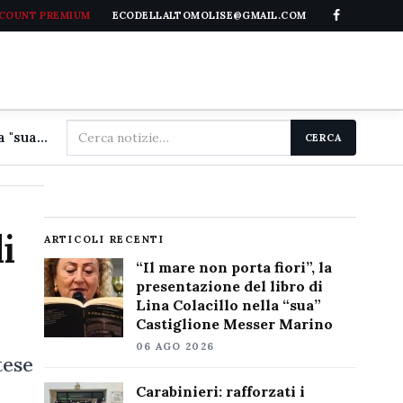
CCOUNT PREMIUM
ECODELLALTOMOLISE@GMAIL.COM
Cerca
"Il mare non porta fiori", la presentazione del libro di Lina Colacillo nella "sua" Castiglione Messer Marino
CERCA
nel
sito
i
ARTICOLI RECENTI
“Il mare non porta fiori”, la
presentazione del libro di
Lina Colacillo nella “sua”
Castiglione Messer Marino
06 AGO 2026
tese
Carabinieri: rafforzati i