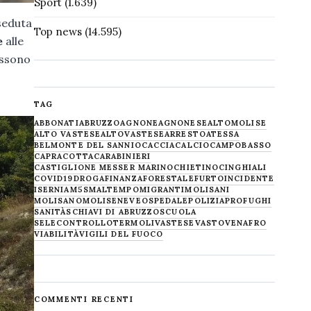
Sport
(1.639)
 seduta
Top news
(14.595)
e
alle
ossono
TAG
ABBONATI
ABRUZZO
AGNONE
AGNONESE
ALTOMOLISE
ALTO VASTESE
ALTOVASTESE
ARRESTO
ATESSA
BELMONTE DEL SANNIO
CACCIA
CALCIO
CAMPOBASSO
CAPRACOTTA
CARABINIERI
CASTIGLIONE MESSER MARINO
CHIETINO
CINGHIALI
COVID19
DROGA
FINANZA
FORESTALE
FURTO
INCIDENTE
ISERNIA
M5S
MALTEMPO
MIGRANTI
MOLISANI
MOLISANO
MOLISE
NEVE
OSPEDALE
POLIZIA
PROFUGHI
SANITÀ
SCHIAVI DI ABRUZZO
SCUOLA
SELECONTROLLO
TERMOLI
VASTESE
VASTO
VENAFRO
VIABILITÀ
VIGILI DEL FUOCO
COMMENTI RECENTI