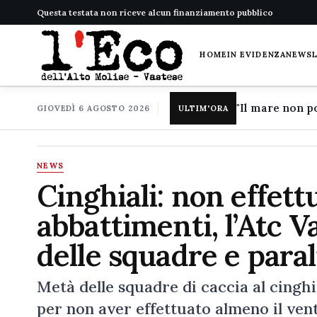
Questa testata non riceve alcun finanziamento pubblico
HOME
IN EVIDENZA
NEWS
GIOVEDÌ 6 AGOSTO 2026
ULTIM'ORA
NEWS
Cinghiali: non effett
abbattimenti, l’Atc 
delle squadre e paral
Metà delle squadre di caccia al cinghia
per non aver effettuato almeno il vent