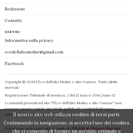
Redazione
Contatti
SERVIZI
Informativa sulla privacy
ecodellaltomolise@gmail.com
Facebook
Copyright © 2026 l'Eco dell'Alto Molise e Alto Vastese. Tutti i diritti
riservati.
Registrazione Tribunale di Isernia n. 2 del 12 marzo 2014 | Anno 12
I contenuti presenti sul sito "l'Eco dell'Alto Molise e Alto Vastese" non
possono essere copiati, riprodotti, pubblicati o redistribuiti senza
Il nostro sito web utilizza cookies di terzi parti.
autorizzazione espressa degli autori.
Continuando la navigazione, si accetta l uso dei cookies
Piattaforma web realizzata e gestita da
VPONE di Vittorio Paoletti
che ci consente di fornire un servizio ottimale e