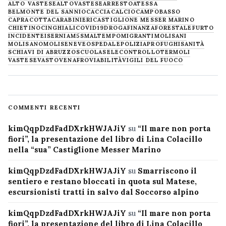
ALTO VASTESE
ALTOVASTESE
ARRESTO
ATESSA
BELMONTE DEL SANNIO
CACCIA
CALCIO
CAMPOBASSO
CAPRACOTTA
CARABINIERI
CASTIGLIONE MESSER MARINO
CHIETINO
CINGHIALI
COVID19
DROGA
FINANZA
FORESTALE
FURTO
INCIDENTE
ISERNIA
M5S
MALTEMPO
MIGRANTI
MOLISANI
MOLISANO
MOLISE
NEVE
OSPEDALE
POLIZIA
PROFUGHI
SANITÀ
SCHIAVI DI ABRUZZO
SCUOLA
SELECONTROLLO
TERMOLI
VASTESE
VASTO
VENAFRO
VIABILITÀ
VIGILI DEL FUOCO
COMMENTI RECENTI
kimQqpDzdFadDXrkHWJAJiY
su
“Il mare non porta
fiori”, la presentazione del libro di Lina Colacillo
nella “sua” Castiglione Messer Marino
kimQqpDzdFadDXrkHWJAJiY
su
Smarriscono il
sentiero e restano bloccati in quota sul Matese,
escursionisti tratti in salvo dal Soccorso alpino
kimQqpDzdFadDXrkHWJAJiY
su
“Il mare non porta
fiori”, la presentazione del libro di Lina Colacillo