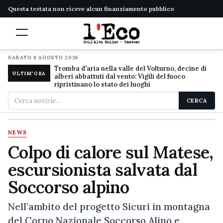
Questa testata non riceve alcun finanziamento pubblico
SABATO 8 AGOSTO 2026
Tromba d'aria nella valle del Volturno, decine di
ULTIM'ORA
alberi abbattuti dal vento: Vigili del fuoco
ripristinano lo stato dei luoghi
Cerca
CERCA
nel
sito
NEWS
Colpo di calore sul Matese,
escursionista salvata dal
Soccorso alpino
Nell’ambito del progetto Sicuri in montagna
del Corpo Nazionale Soccorso Alino e