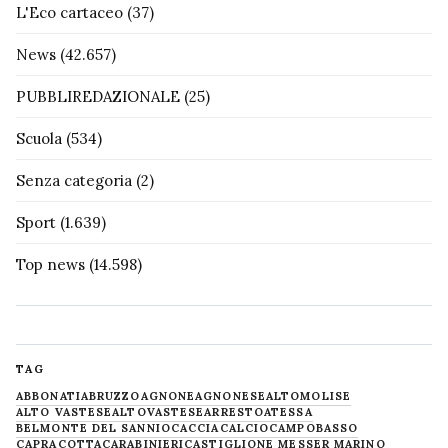
L'Eco cartaceo
(37)
News
(42.657)
PUBBLIREDAZIONALE
(25)
Scuola
(534)
Senza categoria
(2)
Sport
(1.639)
Top news
(14.598)
TAG
ABBONATI
ABRUZZO
AGNONE
AGNONESE
ALTOMOLISE
ALTO VASTESE
ALTOVASTESE
ARRESTO
ATESSA
BELMONTE DEL SANNIO
CACCIA
CALCIO
CAMPOBASSO
CAPRACOTTA
CARABINIERI
CASTIGLIONE MESSER MARINO