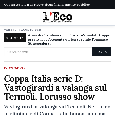
Questa testata non riceve alcun finanziamento pubblico
VENERDÌ 7 AGOSTO 2026
Arma dei Carabinieri in lutto: se n'è andato troppo
ULTIM'ORA
presto il luogotenente carica speciale Tommaso
Stracqualursi
Cerca
CERCA
nel
sito
IN EVIDENZA
Coppa Italia serie D:
Vastogirardi a valanga sul
Termoli, Lorusso show
Vastogirardi a valanga sul Termoli. Nel turno
preliminare di Coppa Italia buona la prima