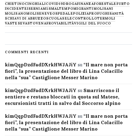
CHIETINO
CINGHIALI
COVID19
DROGA
FINANZA
FORESTALE
FURTO
INCIDENTE
ISERNIA
M5S
MALTEMPO
MIGRANTI
MOLISANI
MOLISANO
MOLISE
NEVE
OSPEDALE
POLIZIA
PROFUGHI
SANITÀ
SCHIAVI DI ABRUZZO
SCUOLA
SELECONTROLLO
TERMOLI
VASTESE
VASTO
VENAFRO
VIABILITÀ
VIGILI DEL FUOCO
COMMENTI RECENTI
kimQqpDzdFadDXrkHWJAJiY
su
“Il mare non porta
fiori”, la presentazione del libro di Lina Colacillo
nella “sua” Castiglione Messer Marino
kimQqpDzdFadDXrkHWJAJiY
su
Smarriscono il
sentiero e restano bloccati in quota sul Matese,
escursionisti tratti in salvo dal Soccorso alpino
kimQqpDzdFadDXrkHWJAJiY
su
“Il mare non porta
fiori”, la presentazione del libro di Lina Colacillo
nella “sua” Castiglione Messer Marino