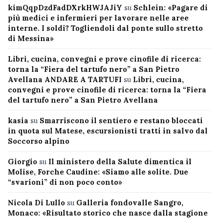
kimQqpDzdFadDXrkHWJAJiY
su
Schlein: «Pagare di
più medici e infermieri per lavorare nelle aree
interne. I soldi? Togliendoli dal ponte sullo stretto
di Messina»
Libri, cucina, convegni e prove cinofile di ricerca:
torna la “Fiera del tartufo nero” a San Pietro
Avellana ANDARE A TARTUFI
su
Libri, cucina,
convegni e prove cinofile di ricerca: torna la “Fiera
del tartufo nero” a San Pietro Avellana
kasia
su
Smarriscono il sentiero e restano bloccati
in quota sul Matese, escursionisti tratti in salvo dal
Soccorso alpino
Giorgio
su
Il ministero della Salute dimentica il
Molise, Forche Caudine: «Siamo alle solite. Due
“svarioni” di non poco conto»
Nicola Di Lullo
su
Galleria fondovalle Sangro,
Monaco: «Risultato storico che nasce dalla stagione