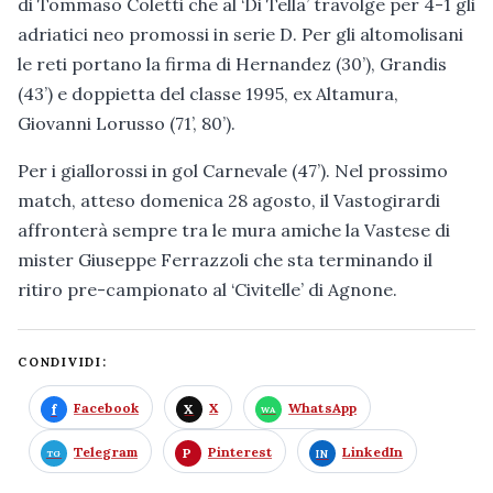
di Tommaso Coletti che al ‘Di Tella’ travolge per 4-1 gli
adriatici neo promossi in serie D. Per gli altomolisani
le reti portano la firma di Hernandez (30’), Grandis
(43’) e doppietta del classe 1995, ex Altamura,
Giovanni Lorusso (71’, 80’).
Per i giallorossi in gol Carnevale (47’). Nel prossimo
match, atteso domenica 28 agosto, il Vastogirardi
affronterà sempre tra le mura amiche la Vastese di
mister Giuseppe Ferrazzoli che sta terminando il
ritiro pre-campionato al ‘Civitelle’ di Agnone.
CONDIVIDI:
Facebook
X
WhatsApp
Telegram
Pinterest
LinkedIn