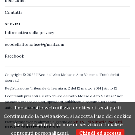
Redazione
Contatti
SERVIZI
Informativa sulla privacy
ecodellaltomolise@gmail.com
Facebook
Copyright © 2026 l'Eco dell'Alto Molise e Alto Vastese. Tutti i diritti
riservati.
Registrazione Tribunale di Isernia n. 2 del 12 marzo 2014 | Anno 12
I contenuti presenti sul sito "l'Eco dell'Alto Molise e Alto Vastese" non
possono essere copiati, riprodotti, pubblicati o redistribuiti senza
Il nostro sito web utilizza cookies di terzi parti.
autorizzazione espressa degli autori.
Continuando la navigazione, si accetta l uso dei cookies
Piattaforma web realizzata e gestita da
VPONE di Vittorio Paoletti
che ci consente di fornire un servizio ottimale e
PRIVACY
CONTATTI
REDAZIONE
contenuti personalizzati.
Chiudi ed accetta