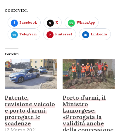
CONDIVIDI:
Facebook
X
WhatsApp
Telegram
Pinterest
LinkedIn
Correlati
Patente,
Porto d’armi, il
revisione veicolo
Ministro
e porto d’armi:
Lamorgese:
prorogate le
«Prorogata la
scadenze
validità anche
della concessione
12 Marzo 2021