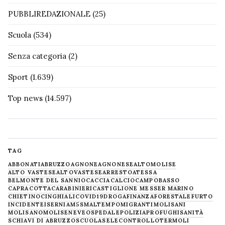
PUBBLIREDAZIONALE
(25)
Scuola
(534)
Senza categoria
(2)
Sport
(1.639)
Top news
(14.597)
TAG
ABBONATI
ABRUZZO
AGNONE
AGNONESE
ALTOMOLISE
ALTO VASTESE
ALTOVASTESE
ARRESTO
ATESSA
BELMONTE DEL SANNIO
CACCIA
CALCIO
CAMPOBASSO
CAPRACOTTA
CARABINIERI
CASTIGLIONE MESSER MARINO
CHIETINO
CINGHIALI
COVID19
DROGA
FINANZA
FORESTALE
FURTO
INCIDENTE
ISERNIA
M5S
MALTEMPO
MIGRANTI
MOLISANI
MOLISANO
MOLISE
NEVE
OSPEDALE
POLIZIA
PROFUGHI
SANITÀ
SCHIAVI DI ABRUZZO
SCUOLA
SELECONTROLLO
TERMOLI