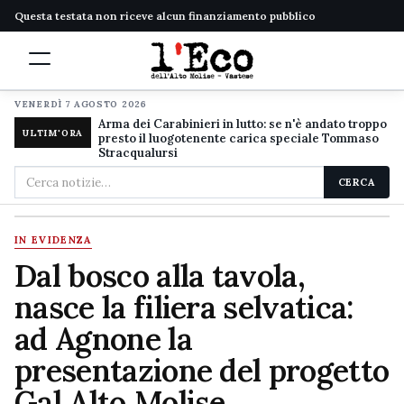
Questa testata non riceve alcun finanziamento pubblico
VENERDÌ 7 AGOSTO 2026
Arma dei Carabinieri in lutto: se n'è andato troppo
ULTIM'ORA
presto il luogotenente carica speciale Tommaso
Stracqualursi
Cerca
CERCA
nel
sito
IN EVIDENZA
Dal bosco alla tavola,
nasce la filiera selvatica:
ad Agnone la
presentazione del progetto
Gal Alto Molise