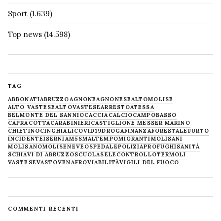
Sport
(1.639)
Top news
(14.598)
TAG
ABBONATI
ABRUZZO
AGNONE
AGNONESE
ALTOMOLISE
ALTO VASTESE
ALTOVASTESE
ARRESTO
ATESSA
BELMONTE DEL SANNIO
CACCIA
CALCIO
CAMPOBASSO
CAPRACOTTA
CARABINIERI
CASTIGLIONE MESSER MARINO
CHIETINO
CINGHIALI
COVID19
DROGA
FINANZA
FORESTALE
FURTO
INCIDENTE
ISERNIA
M5S
MALTEMPO
MIGRANTI
MOLISANI
MOLISANO
MOLISE
NEVE
OSPEDALE
POLIZIA
PROFUGHI
SANITÀ
SCHIAVI DI ABRUZZO
SCUOLA
SELECONTROLLO
TERMOLI
VASTESE
VASTO
VENAFRO
VIABILITÀ
VIGILI DEL FUOCO
COMMENTI RECENTI