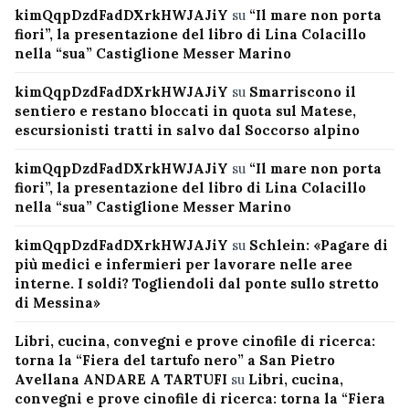
kimQqpDzdFadDXrkHWJAJiY
su
“Il mare non porta
fiori”, la presentazione del libro di Lina Colacillo
nella “sua” Castiglione Messer Marino
kimQqpDzdFadDXrkHWJAJiY
su
Smarriscono il
sentiero e restano bloccati in quota sul Matese,
escursionisti tratti in salvo dal Soccorso alpino
kimQqpDzdFadDXrkHWJAJiY
su
“Il mare non porta
fiori”, la presentazione del libro di Lina Colacillo
nella “sua” Castiglione Messer Marino
kimQqpDzdFadDXrkHWJAJiY
su
Schlein: «Pagare di
più medici e infermieri per lavorare nelle aree
interne. I soldi? Togliendoli dal ponte sullo stretto
di Messina»
Libri, cucina, convegni e prove cinofile di ricerca:
torna la “Fiera del tartufo nero” a San Pietro
Avellana ANDARE A TARTUFI
su
Libri, cucina,
convegni e prove cinofile di ricerca: torna la “Fiera