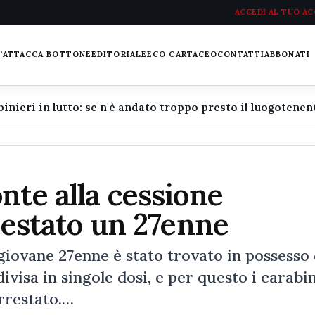
ACCEDI AL TUO A
L'ATTACCA BOTTONE
EDITORIALE
ECO CARTACEO
CONTATTI
ABBONATI
nte alla cessione
rrestato un 27enne
iovane 27enne è stato trovato in possesso 
visa in singole dosi, e per questo i carabin
arrestato.…