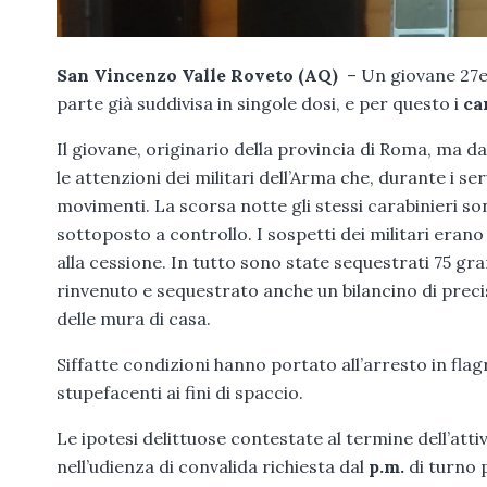
San Vincenzo Valle Roveto (AQ)
– Un giovane 27e
parte già suddivisa in singole dosi, e per questo i
ca
Il giovane, originario della provincia di Roma, ma d
le attenzioni dei militari dell’Arma che, durante i se
movimenti. La scorsa notte gli stessi carabinieri so
sottoposto a controllo. I sospetti dei militari eran
alla cessione. In tutto sono state sequestrati 75 gr
rinvenuto e sequestrato anche un bilancino di preci
delle mura di casa.
Siffatte condizioni hanno portato all’arresto in fla
stupefacenti ai fini di spaccio.
Le ipotesi delittuose contestate al termine dell’atti
nell’udienza di convalida richiesta dal
p.m.
di turno 