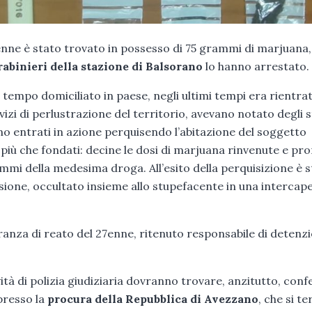
nne è stato trovato in possesso di 75 grammi di marjuana,
rabinieri della stazione di Balsorano
lo hanno arrestato.
a tempo domiciliato in paese, negli ultimi tempi era rientra
rvizi di perlustrazione del territorio, avevano notato degli 
no entrati in azione perquisendo l’abitazione del soggetto
o più che fondati: decine le dosi di marjuana rinvenute e pr
ammi della medesima droga. All’esito della perquisizione è 
sione, occultato insieme allo stupefacente in una intercap
granza di reato del 27enne, ritenuto responsabile di detenzi
vità di polizia giudiziaria dovranno trovare, anzitutto, con
presso la
procura della Repubblica di Avezzano
, che si te