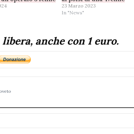
024
23 Marzo 2023
In "News"
 libera, anche con 1 euro.
Roveto