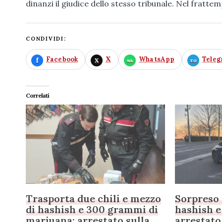
dinanzi il giudice dello stesso tribunale. Nel fratte
CONDIVIDI:
Facebook
X
WhatsApp
Tele
Correlati
Trasporta due chili e mezzo
Sorpreso 
di hashish e 300 grammi di
hashish e
marjuana: arrestato sulla
arrestato