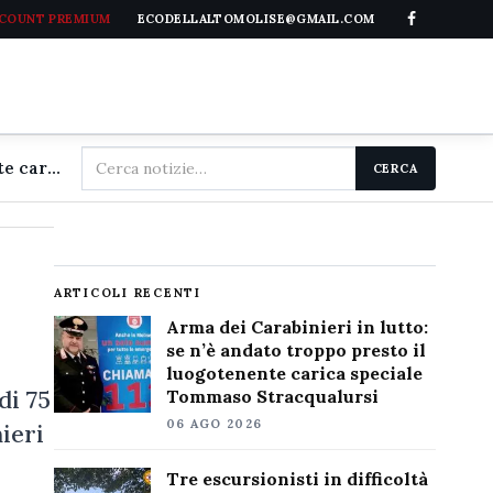
CCOUNT PREMIUM
ECODELLALTOMOLISE@GMAIL.COM
Cerca
Arma dei Carabinieri in lutto: se n'è andato troppo presto il luogotenente carica speciale Tommaso Stracqualursi
CERCA
nel
sito
ARTICOLI RECENTI
Arma dei Carabinieri in lutto:
se n’è andato troppo presto il
luogotenente carica speciale
di 75
Tommaso Stracqualursi
06 AGO 2026
ieri
Tre escursionisti in difficoltà