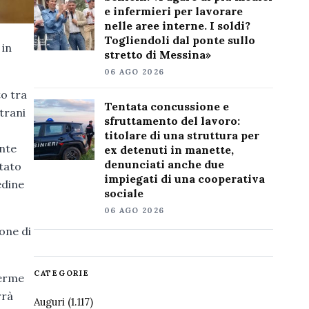
e infermieri per lavorare
nelle aree interne. I soldi?
Togliendoli dal ponte sullo
 in
stretto di Messina»
06 AGO 2026
to tra
Tentata concussione e
strani
sfruttamento del lavoro:
titolare di una struttura per
onte
ex detenuti in manette,
denunciati anche due
stato
impiegati di una cooperativa
edine
sociale
06 AGO 2026
one di
CATEGORIE
ferme
rrà
Auguri
(1.117)