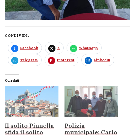
CONDIVIDI:
Facebook
X
WhatsApp
Telegram
Pinterest
LinkedIn
Correlati
Il solito Pinnella
Polizia
sfida il solito
municipale: Carlo