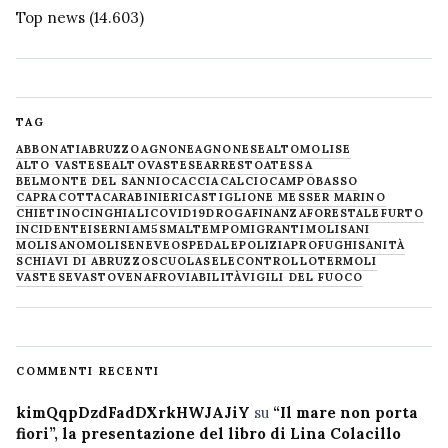
Top news
(14.603)
TAG
ABBONATI
ABRUZZO
AGNONE
AGNONESE
ALTOMOLISE
ALTO VASTESE
ALTOVASTESE
ARRESTO
ATESSA
BELMONTE DEL SANNIO
CACCIA
CALCIO
CAMPOBASSO
CAPRACOTTA
CARABINIERI
CASTIGLIONE MESSER MARINO
CHIETINO
CINGHIALI
COVID19
DROGA
FINANZA
FORESTALE
FURTO
INCIDENTE
ISERNIA
M5S
MALTEMPO
MIGRANTI
MOLISANI
MOLISANO
MOLISE
NEVE
OSPEDALE
POLIZIA
PROFUGHI
SANITÀ
SCHIAVI DI ABRUZZO
SCUOLA
SELECONTROLLO
TERMOLI
VASTESE
VASTO
VENAFRO
VIABILITÀ
VIGILI DEL FUOCO
COMMENTI RECENTI
kimQqpDzdFadDXrkHWJAJiY
su
“Il mare non porta
fiori”, la presentazione del libro di Lina Colacillo