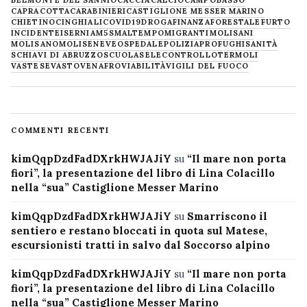
CAPRACOTTA
CARABINIERI
CASTIGLIONE MESSER MARINO
CHIETINO
CINGHIALI
COVID19
DROGA
FINANZA
FORESTALE
FURTO
INCIDENTE
ISERNIA
M5S
MALTEMPO
MIGRANTI
MOLISANI
MOLISANO
MOLISE
NEVE
OSPEDALE
POLIZIA
PROFUGHI
SANITÀ
SCHIAVI DI ABRUZZO
SCUOLA
SELECONTROLLO
TERMOLI
VASTESE
VASTO
VENAFRO
VIABILITÀ
VIGILI DEL FUOCO
COMMENTI RECENTI
kimQqpDzdFadDXrkHWJAJiY
su
“Il mare non porta
fiori”, la presentazione del libro di Lina Colacillo
nella “sua” Castiglione Messer Marino
kimQqpDzdFadDXrkHWJAJiY
su
Smarriscono il
sentiero e restano bloccati in quota sul Matese,
escursionisti tratti in salvo dal Soccorso alpino
kimQqpDzdFadDXrkHWJAJiY
su
“Il mare non porta
fiori”, la presentazione del libro di Lina Colacillo
nella “sua” Castiglione Messer Marino