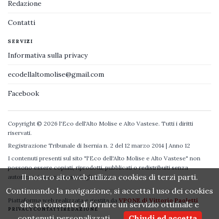
Redazione
Contatti
SERVIZI
Informativa sulla privacy
ecodellaltomolise@gmail.com
Facebook
Copyright © 2026 l'Eco dell'Alto Molise e Alto Vastese. Tutti i diritti
riservati.
Registrazione Tribunale di Isernia n. 2 del 12 marzo 2014 | Anno 12
I contenuti presenti sul sito "l'Eco dell'Alto Molise e Alto Vastese" non
possono essere copiati, riprodotti, pubblicati o redistribuiti senza
Il nostro sito web utilizza cookies di terzi parti.
autorizzazione espressa degli autori.
Continuando la navigazione, si accetta l uso dei cookies
Piattaforma web realizzata e gestita da
VPONE di Vittorio Paoletti
che ci consente di fornire un servizio ottimale e
PRIVACY
CONTATTI
REDAZIONE
contenuti personalizzati.
Chiudi ed accetta