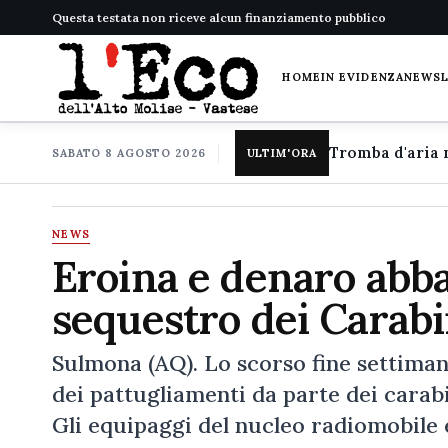
Questa testata non riceve alcun finanziamento pubblico
HOME
IN EVIDENZA
NEWS
SABATO 8 AGOSTO 2026
ULTIM'ORA
NEWS
Eroina e denaro abba
sequestro dei Carabin
Sulmona (AQ). Lo scorso fine settima
dei pattugliamenti da parte dei carabin
Gli equipaggi del nucleo radiomobile e