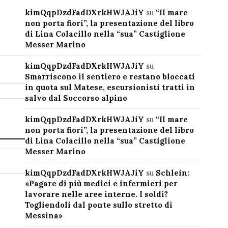
kimQqpDzdFadDXrkHWJAJiY
su
“Il mare
non porta fiori”, la presentazione del libro
di Lina Colacillo nella “sua” Castiglione
Messer Marino
kimQqpDzdFadDXrkHWJAJiY
su
Smarriscono il sentiero e restano bloccati
in quota sul Matese, escursionisti tratti in
salvo dal Soccorso alpino
kimQqpDzdFadDXrkHWJAJiY
su
“Il mare
non porta fiori”, la presentazione del libro
di Lina Colacillo nella “sua” Castiglione
Messer Marino
kimQqpDzdFadDXrkHWJAJiY
su
Schlein:
«Pagare di più medici e infermieri per
lavorare nelle aree interne. I soldi?
Togliendoli dal ponte sullo stretto di
Messina»