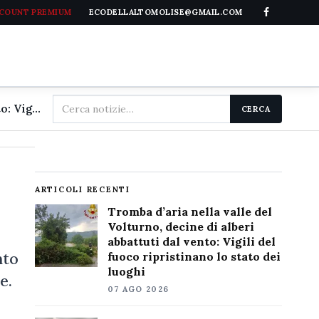
CCOUNT PREMIUM
ECODELLALTOMOLISE@GMAIL.COM
Cerca
Tromba d'aria nella valle del Volturno, decine di alberi abbattuti dal vento: Vigili del fuoco ripristinano lo stato dei luoghi
CERCA
nel
sito
ARTICOLI RECENTI
Tromba d’aria nella valle del
Volturno, decine di alberi
abbattuti dal vento: Vigili del
nto
fuoco ripristinano lo stato dei
luoghi
e.
07 AGO 2026