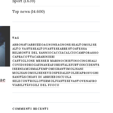
Sport
(1.639)
Top news
(14.600)
TAG
ABBONATI
ABRUZZO
AGNONE
AGNONESE
ALTOMOLISE
ALTO VASTESE
ALTOVASTESE
ARRESTO
ATESSA
BELMONTE DEL SANNIO
CACCIA
CALCIO
CAMPOBASSO
CAPRACOTTA
CARABINIERI
CASTIGLIONE MESSER MARINO
CHIETINO
CINGHIALI
COVID19
DROGA
FINANZA
FORESTALE
FURTO
INCIDENTE
ISERNIA
M5S
MALTEMPO
MIGRANTI
MOLISANI
MOLISANO
MOLISE
NEVE
OSPEDALE
POLIZIA
PROFUGHI
SANITÀ
SCHIAVI DI ABRUZZO
SCUOLA
due
SELECONTROLLO
TERMOLI
VASTESE
VASTO
VENAFRO
VIABILITÀ
VIGILI DEL FUOCO
COMMENTI RECENTI