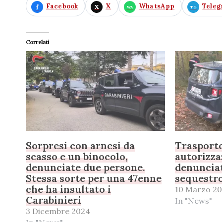
Facebook
X
WhatsApp
Tele
Correlati
Sorpresi con arnesi da
Trasporto
scasso e un binocolo,
autorizza
denunciate due persone.
denunciat
Stessa sorte per una 47enne
sequestr
che ha insultato i
10 Marzo 20
Carabinieri
In "News"
3 Dicembre 2024