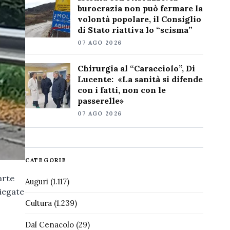
burocrazia non può fermare la
volontà popolare, il Consiglio
di Stato riattiva lo “scisma”
07 AGO 2026
Chirurgia al “Caracciolo”, Di
Lucente: «La sanità si difende
con i fatti, non con le
passerelle»
07 AGO 2026
CATEGORIE
arte
Auguri
(1.117)
piegate
Cultura
(1.239)
Dal Cenacolo
(29)