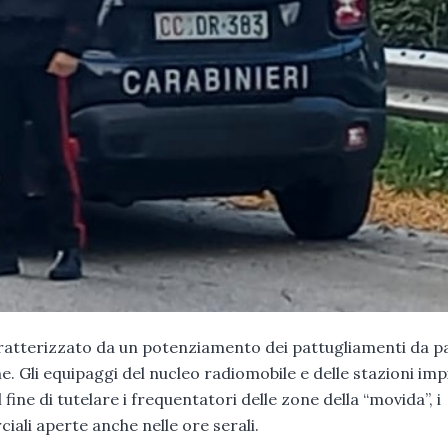
aratterizzato da un potenziamento dei pattugliamenti da p
ine. Gli equipaggi del nucleo radiomobile e delle stazioni im
 fine di tutelare i frequentatori delle zone della “movida”, i
ciali aperte anche nelle ore serali.