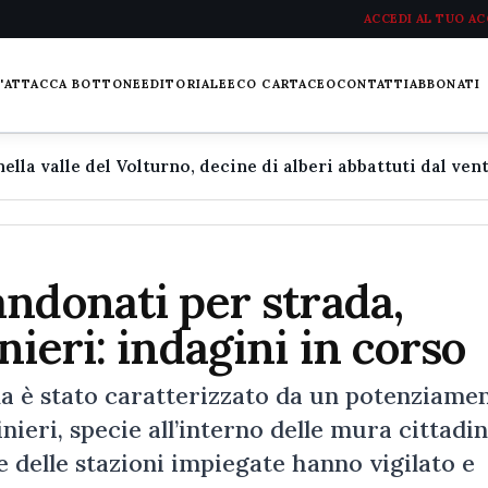
ACCEDI AL TUO A
L'ATTACCA BOTTONE
EDITORIALE
ECO CARTACEO
CONTATTI
ABBONATI
ndonati per strada,
ieri: indagini in corso
na è stato caratterizzato da un potenziame
ieri, specie all’interno delle mura cittadin
 delle stazioni impiegate hanno vigilato e