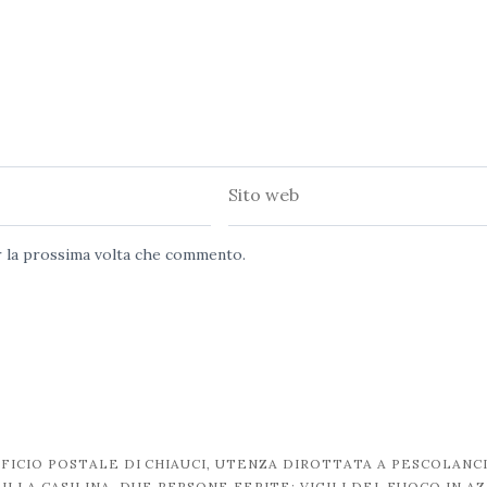
Sito
web
er la prossima volta che commento.
FICIO POSTALE DI CHIAUCI, UTENZA DIROTTATA A PESCOLANC
LLA CASILINA, DUE PERSONE FERITE: VIGILI DEL FUOCO IN A