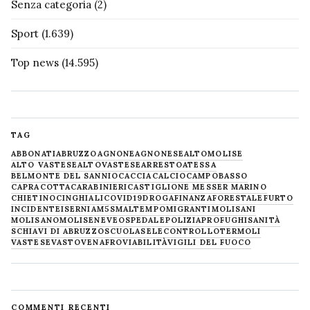
Senza categoria
(2)
Sport
(1.639)
Top news
(14.595)
TAG
ABBONATI
ABRUZZO
AGNONE
AGNONESE
ALTOMOLISE
ALTO VASTESE
ALTOVASTESE
ARRESTO
ATESSA
BELMONTE DEL SANNIO
CACCIA
CALCIO
CAMPOBASSO
CAPRACOTTA
CARABINIERI
CASTIGLIONE MESSER MARINO
CHIETINO
CINGHIALI
COVID19
DROGA
FINANZA
FORESTALE
FURTO
INCIDENTE
ISERNIA
M5S
MALTEMPO
MIGRANTI
MOLISANI
MOLISANO
MOLISE
NEVE
OSPEDALE
POLIZIA
PROFUGHI
SANITÀ
SCHIAVI DI ABRUZZO
SCUOLA
SELECONTROLLO
TERMOLI
VASTESE
VASTO
VENAFRO
VIABILITÀ
VIGILI DEL FUOCO
COMMENTI RECENTI