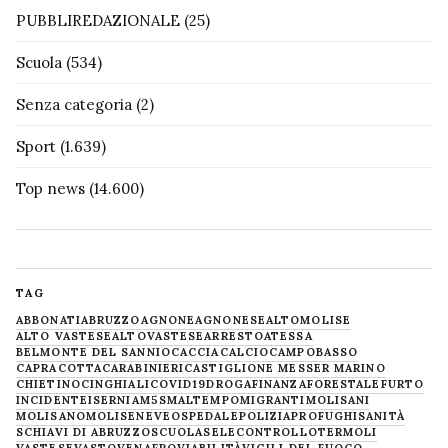
PUBBLIREDAZIONALE
(25)
Scuola
(534)
Senza categoria
(2)
Sport
(1.639)
Top news
(14.600)
TAG
ABBONATI
ABRUZZO
AGNONE
AGNONESE
ALTOMOLISE
ALTO VASTESE
ALTOVASTESE
ARRESTO
ATESSA
BELMONTE DEL SANNIO
CACCIA
CALCIO
CAMPOBASSO
CAPRACOTTA
CARABINIERI
CASTIGLIONE MESSER MARINO
CHIETINO
CINGHIALI
COVID19
DROGA
FINANZA
FORESTALE
FURTO
INCIDENTE
ISERNIA
M5S
MALTEMPO
MIGRANTI
MOLISANI
MOLISANO
MOLISE
NEVE
OSPEDALE
POLIZIA
PROFUGHI
SANITÀ
SCHIAVI DI ABRUZZO
SCUOLA
SELECONTROLLO
TERMOLI