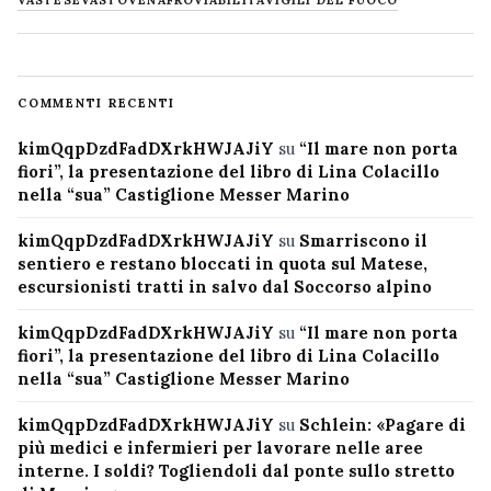
VASTESE
VASTO
VENAFRO
VIABILITÀ
VIGILI DEL FUOCO
COMMENTI RECENTI
kimQqpDzdFadDXrkHWJAJiY
su
“Il mare non porta
fiori”, la presentazione del libro di Lina Colacillo
nella “sua” Castiglione Messer Marino
kimQqpDzdFadDXrkHWJAJiY
su
Smarriscono il
sentiero e restano bloccati in quota sul Matese,
escursionisti tratti in salvo dal Soccorso alpino
kimQqpDzdFadDXrkHWJAJiY
su
“Il mare non porta
fiori”, la presentazione del libro di Lina Colacillo
nella “sua” Castiglione Messer Marino
kimQqpDzdFadDXrkHWJAJiY
su
Schlein: «Pagare di
più medici e infermieri per lavorare nelle aree
interne. I soldi? Togliendoli dal ponte sullo stretto