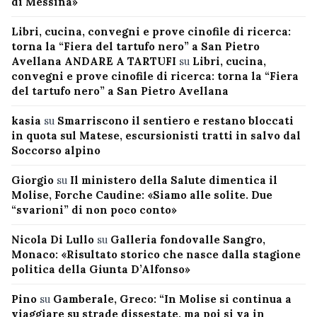
di Messina»
Libri, cucina, convegni e prove cinofile di ricerca:
torna la “Fiera del tartufo nero” a San Pietro
Avellana ANDARE A TARTUFI
su
Libri, cucina,
convegni e prove cinofile di ricerca: torna la “Fiera
del tartufo nero” a San Pietro Avellana
kasia
su
Smarriscono il sentiero e restano bloccati
in quota sul Matese, escursionisti tratti in salvo dal
Soccorso alpino
Giorgio
su
Il ministero della Salute dimentica il
Molise, Forche Caudine: «Siamo alle solite. Due
“svarioni” di non poco conto»
Nicola Di Lullo
su
Galleria fondovalle Sangro,
Monaco: «Risultato storico che nasce dalla stagione
politica della Giunta D’Alfonso»
Pino
su
Gamberale, Greco: “In Molise si continua a
viaggiare su strade dissestate, ma poi si va in