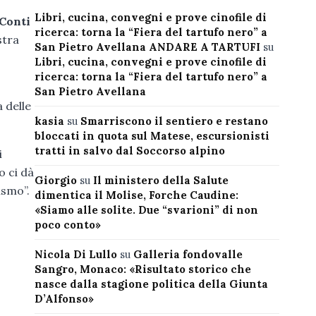
Libri, cucina, convegni e prove cinofile di
 Conti
ricerca: torna la “Fiera del tartufo nero” a
stra
San Pietro Avellana ANDARE A TARTUFI
su
Libri, cucina, convegni e prove cinofile di
ricerca: torna la “Fiera del tartufo nero” a
San Pietro Avellana
 delle
kasia
su
Smarriscono il sentiero e restano
bloccati in quota sul Matese, escursionisti
tratti in salvo dal Soccorso alpino
i
o ci dà
Giorgio
su
Il ministero della Salute
ismo”.
dimentica il Molise, Forche Caudine:
«Siamo alle solite. Due “svarioni” di non
poco conto»
Nicola Di Lullo
su
Galleria fondovalle
Sangro, Monaco: «Risultato storico che
nasce dalla stagione politica della Giunta
D’Alfonso»