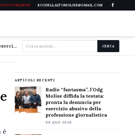
CCOUNT PREMIUM
ECODELLALTOMOLISE@GMAIL.COM
Cerca
Radio "fantasma", l'Odg Molise diffida la testata: pronta la denuncia per esercizio abusivo della professione giornalistica
CERCA
nel
sito
ARTICOLI RECENTI
Radio “fantasma”, l’Odg
 e
Molise diffida la testata:
pronta la denuncia per
esercizio abusivo della
professione giornalistica
06 AGO 2026
a è