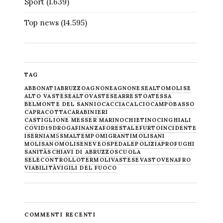
Sport
(1.639)
Top news
(14.595)
TAG
ABBONATI
ABRUZZO
AGNONE
AGNONESE
ALTOMOLISE
ALTO VASTESE
ALTOVASTESE
ARRESTO
ATESSA
BELMONTE DEL SANNIO
CACCIA
CALCIO
CAMPOBASSO
CAPRACOTTA
CARABINIERI
CASTIGLIONE MESSER MARINO
CHIETINO
CINGHIALI
COVID19
DROGA
FINANZA
FORESTALE
FURTO
INCIDENTE
ISERNIA
M5S
MALTEMPO
MIGRANTI
MOLISANI
MOLISANO
MOLISE
NEVE
OSPEDALE
POLIZIA
PROFUGHI
SANITÀ
SCHIAVI DI ABRUZZO
SCUOLA
SELECONTROLLO
TERMOLI
VASTESE
VASTO
VENAFRO
VIABILITÀ
VIGILI DEL FUOCO
COMMENTI RECENTI