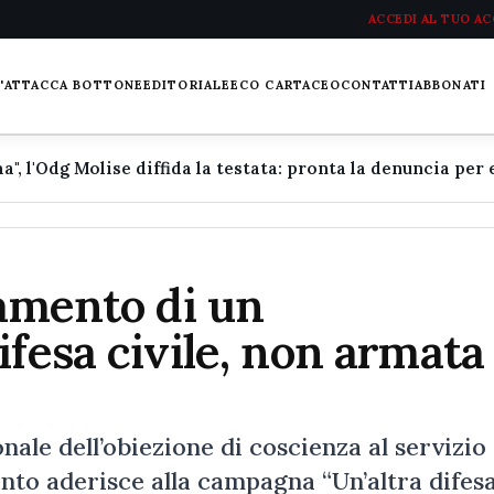
ACCEDI AL TUO A
L'ATTACCA BOTTONE
EDITORIALE
ECO CARTACEO
CONTATTI
ABBONATI
iamento di un
fesa civile, non armata
nale dell’obiezione di coscienza al servizio
ento aderisce alla campagna “Un’altra difes