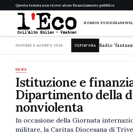
Questa testata non riceve alcun finanziamento pubblico
HOME
IN EVIDENZA
NEWS
GIOVEDÌ 6 AGOSTO 2026
ULTIM'ORA
NEWS
Istituzione e finanz
Dipartimento della di
nonviolenta
In occasione della Giornata internazio
militare, la Caritas Diocesana di Triv