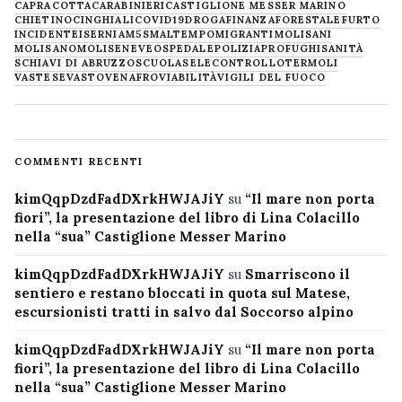
CAPRACOTTA
CARABINIERI
CASTIGLIONE MESSER MARINO
CHIETINO
CINGHIALI
COVID19
DROGA
FINANZA
FORESTALE
FURTO
INCIDENTE
ISERNIA
M5S
MALTEMPO
MIGRANTI
MOLISANI
MOLISANO
MOLISE
NEVE
OSPEDALE
POLIZIA
PROFUGHI
SANITÀ
SCHIAVI DI ABRUZZO
SCUOLA
SELECONTROLLO
TERMOLI
VASTESE
VASTO
VENAFRO
VIABILITÀ
VIGILI DEL FUOCO
COMMENTI RECENTI
kimQqpDzdFadDXrkHWJAJiY
su
“Il mare non porta
fiori”, la presentazione del libro di Lina Colacillo
nella “sua” Castiglione Messer Marino
kimQqpDzdFadDXrkHWJAJiY
su
Smarriscono il
sentiero e restano bloccati in quota sul Matese,
escursionisti tratti in salvo dal Soccorso alpino
kimQqpDzdFadDXrkHWJAJiY
su
“Il mare non porta
fiori”, la presentazione del libro di Lina Colacillo
nella “sua” Castiglione Messer Marino