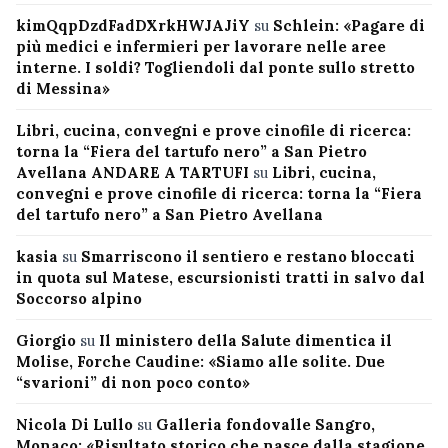
kimQqpDzdFadDXrkHWJAJiY
su
Schlein: «Pagare di
più medici e infermieri per lavorare nelle aree
interne. I soldi? Togliendoli dal ponte sullo stretto
di Messina»
Libri, cucina, convegni e prove cinofile di ricerca:
torna la “Fiera del tartufo nero” a San Pietro
Avellana ANDARE A TARTUFI
su
Libri, cucina,
convegni e prove cinofile di ricerca: torna la “Fiera
del tartufo nero” a San Pietro Avellana
kasia
su
Smarriscono il sentiero e restano bloccati
in quota sul Matese, escursionisti tratti in salvo dal
Soccorso alpino
Giorgio
su
Il ministero della Salute dimentica il
Molise, Forche Caudine: «Siamo alle solite. Due
“svarioni” di non poco conto»
Nicola Di Lullo
su
Galleria fondovalle Sangro,
Monaco: «Risultato storico che nasce dalla stagione