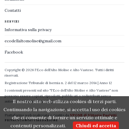
Contatti
SERVIZI
Informativa sulla privacy
ecodellaltomolise@gmail.com
Facebook
Copyright © 2026 l'Eco dell'Alto Molise e Alto Vastese. Tutti i diritti
riservati.
Registrazione Tribunale di Isernia n. 2 del 12 marzo 2014 | Anno 12
I contenuti presenti sul sito "l'Eco dell'Alto Molise e Alto Vastese" non
possono essere copiati, riprodotti, pubblicati o redistribuiti senza
Il nostro sito web utilizza cookies di terzi parti.
autorizzazione espressa degli autori.
Continuando la navigazione, si accetta l uso dei cookies
Piattaforma web realizzata e gestita da
VPONE di Vittorio Paoletti
che ci consente di fornire un servizio ottimale e
PRIVACY
CONTATTI
REDAZIONE
contenuti personalizzati.
Chiudi ed accetta