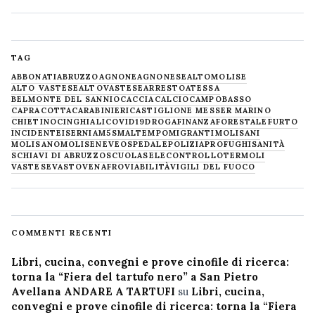
TAG
ABBONATI
ABRUZZO
AGNONE
AGNONESE
ALTOMOLISE
ALTO VASTESE
ALTOVASTESE
ARRESTO
ATESSA
BELMONTE DEL SANNIO
CACCIA
CALCIO
CAMPOBASSO
CAPRACOTTA
CARABINIERI
CASTIGLIONE MESSER MARINO
CHIETINO
CINGHIALI
COVID19
DROGA
FINANZA
FORESTALE
FURTO
INCIDENTE
ISERNIA
M5S
MALTEMPO
MIGRANTI
MOLISANI
MOLISANO
MOLISE
NEVE
OSPEDALE
POLIZIA
PROFUGHI
SANITÀ
SCHIAVI DI ABRUZZO
SCUOLA
SELECONTROLLO
TERMOLI
VASTESE
VASTO
VENAFRO
VIABILITÀ
VIGILI DEL FUOCO
COMMENTI RECENTI
Libri, cucina, convegni e prove cinofile di ricerca:
torna la “Fiera del tartufo nero” a San Pietro
Avellana ANDARE A TARTUFI
su
Libri, cucina,
convegni e prove cinofile di ricerca: torna la “Fiera