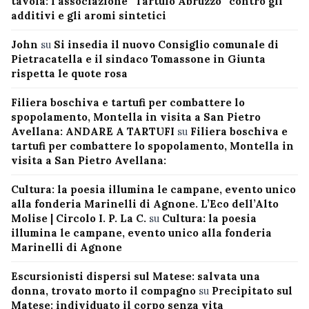
tavola: l’associazione “Tartufo Abruzzo” contro gli
additivi e gli aromi sintetici
John
su
Si insedia il nuovo Consiglio comunale di
Pietracatella e il sindaco Tomassone in Giunta
rispetta le quote rosa
Filiera boschiva e tartufi per combattere lo
spopolamento, Montella in visita a San Pietro
Avellana: ANDARE A TARTUFI
su
Filiera boschiva e
tartufi per combattere lo spopolamento, Montella in
visita a San Pietro Avellana:
Cultura: la poesia illumina le campane, evento unico
alla fonderia Marinelli di Agnone. L’Eco dell’Alto
Molise | Circolo I. P. La C.
su
Cultura: la poesia
illumina le campane, evento unico alla fonderia
Marinelli di Agnone
Escursionisti dispersi sul Matese: salvata una
donna, trovato morto il compagno
su
Precipitato sul
Matese: individuato il corpo senza vita