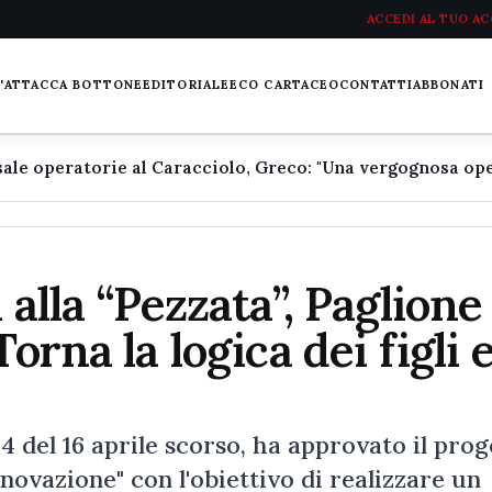
ACCEDI AL TUO A
L'ATTACCA BOTTONE
EDITORIALE
ECO CARTACEO
CONTATTI
ABBONATI
 alla “Pezzata”, Paglione
orna la logica dei figli 
84 del 16 aprile scorso, ha approvato il prog
novazione" con l'obiettivo di realizzare un