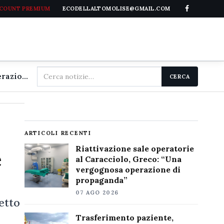
CCOUNT PREMIUM
ECODELLALTOMOLISE@GMAIL.COM
Cerca
Riattivazione sale operatorie al Caracciolo, Greco: "Una vergognosa operazione di propaganda"
CERCA
nel
sito
ARTICOLI RECENTI
Riattivazione sale operatorie
e
al Caracciolo, Greco: “Una
vergognosa operazione di
propaganda”
07 AGO 2026
etto
Trasferimento paziente,