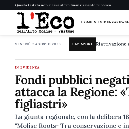
Questa testata non riceve alcun finanziamento pubblico
HOME
IN EVIDENZA
NEWS
VENERDÌ 7 AGOSTO 2026
ULTIM'ORA
IN EVIDENZA
Fondi pubblici negati
attacca la Regione: «T
figliastri»
La giunta regionale, con la delibera 1
"Molise Roots- Tra conservazione e in