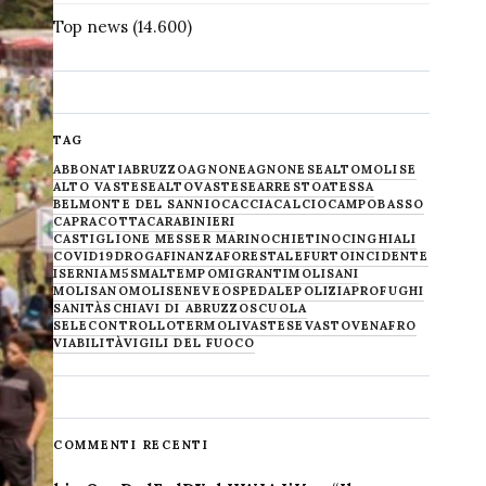
Top news
(14.600)
TAG
ABBONATI
ABRUZZO
AGNONE
AGNONESE
ALTOMOLISE
ALTO VASTESE
ALTOVASTESE
ARRESTO
ATESSA
BELMONTE DEL SANNIO
CACCIA
CALCIO
CAMPOBASSO
CAPRACOTTA
CARABINIERI
CASTIGLIONE MESSER MARINO
CHIETINO
CINGHIALI
COVID19
DROGA
FINANZA
FORESTALE
FURTO
INCIDENTE
ISERNIA
M5S
MALTEMPO
MIGRANTI
MOLISANI
MOLISANO
MOLISE
NEVE
OSPEDALE
POLIZIA
PROFUGHI
SANITÀ
SCHIAVI DI ABRUZZO
SCUOLA
SELECONTROLLO
TERMOLI
VASTESE
VASTO
VENAFRO
VIABILITÀ
VIGILI DEL FUOCO
COMMENTI RECENTI