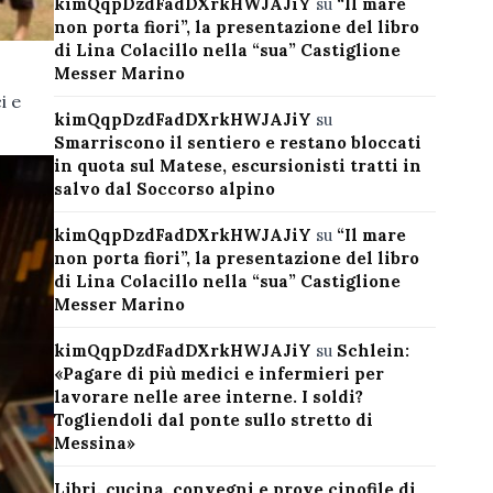
kimQqpDzdFadDXrkHWJAJiY
su
“Il mare
non porta fiori”, la presentazione del libro
di Lina Colacillo nella “sua” Castiglione
Messer Marino
i e
kimQqpDzdFadDXrkHWJAJiY
su
Smarriscono il sentiero e restano bloccati
in quota sul Matese, escursionisti tratti in
salvo dal Soccorso alpino
kimQqpDzdFadDXrkHWJAJiY
su
“Il mare
non porta fiori”, la presentazione del libro
di Lina Colacillo nella “sua” Castiglione
Messer Marino
kimQqpDzdFadDXrkHWJAJiY
su
Schlein:
«Pagare di più medici e infermieri per
lavorare nelle aree interne. I soldi?
Togliendoli dal ponte sullo stretto di
Messina»
Libri, cucina, convegni e prove cinofile di