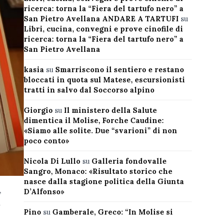
ricerca: torna la “Fiera del tartufo nero” a
San Pietro Avellana ANDARE A TARTUFI
su
Libri, cucina, convegni e prove cinofile di
ricerca: torna la “Fiera del tartufo nero” a
San Pietro Avellana
kasia
su
Smarriscono il sentiero e restano
bloccati in quota sul Matese, escursionisti
tratti in salvo dal Soccorso alpino
Giorgio
su
Il ministero della Salute
dimentica il Molise, Forche Caudine:
«Siamo alle solite. Due “svarioni” di non
poco conto»
Nicola Di Lullo
su
Galleria fondovalle
Sangro, Monaco: «Risultato storico che
nasce dalla stagione politica della Giunta
,
D’Alfonso»
i
Pino
su
Gamberale, Greco: “In Molise si