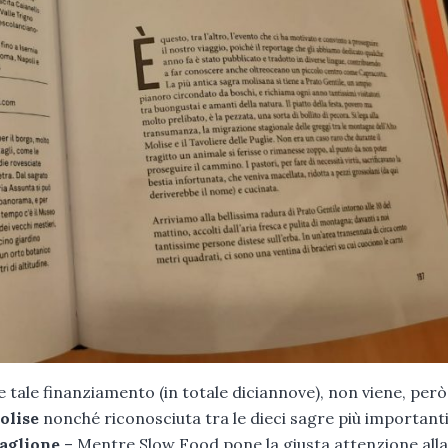
e tale finanziamento (in totale diciannove), non viene, però
olise
nonché riconosciuta tra le dieci sagre più important
aglione
– Mentre Slow Food pone la giusta attenzione alla