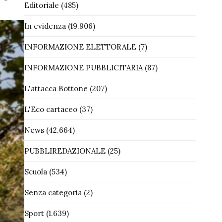
Editoriale
(485)
In evidenza
(19.906)
INFORMAZIONE ELETTORALE
(7)
INFORMAZIONE PUBBLICITARIA
(87)
L'attacca Bottone
(207)
L'Eco cartaceo
(37)
News
(42.664)
PUBBLIREDAZIONALE
(25)
Scuola
(534)
Senza categoria
(2)
Sport
(1.639)