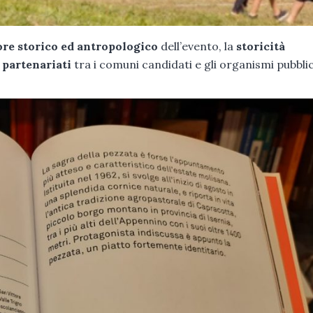
ore storico ed antropologico
dell’evento, la
storicità
e partenariati
tra i comuni candidati e gli organismi pubblic