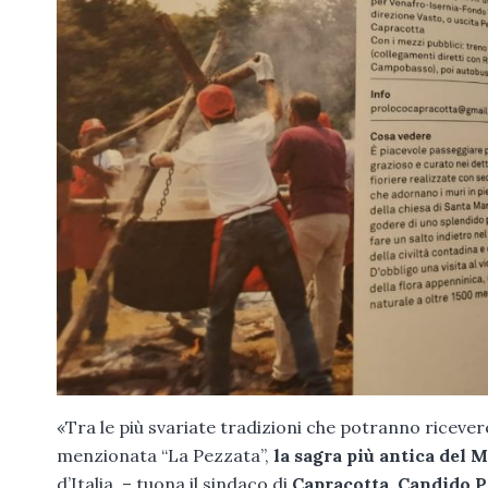
«Tra le più svariate tradizioni che potranno ricever
menzionata “La Pezzata”,
la sagra più antica del M
d’Italia. – tuona il sindaco di
Capracotta, Candido P