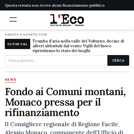
Questa testata non riceve alcun finanziamento pubblico
SABATO 8 AGOSTO 2026
Tromba d'aria nella valle del Volturno, decine di
ULTIM'ORA
alberi abbattuti dal vento: Vigili del fuoco
ripristinano lo stato dei luoghi
Cerca
CERCA
nel
sito
NEWS
Fondo ai Comuni montani,
Monaco pressa per il
rifinanziamento
Il Consigliere regionale di Regione Facile,
Alessio Monaco, componente dell'Ufficio di