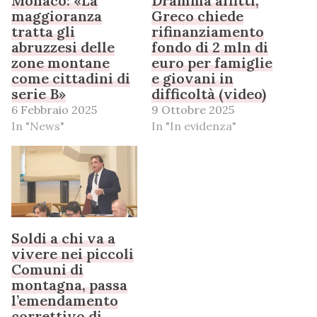
Monaco: «La
Dramma affitti,
maggioranza
Greco chiede
tratta gli
rifinanziamento
abruzzesi delle
fondo di 2 mln di
zone montane
euro per famiglie
come cittadini di
e giovani in
serie B»
difficoltà (video)
6 Febbraio 2025
9 Ottobre 2025
In "News"
In "In evidenza"
Soldi a chi va a
vivere nei piccoli
Comuni di
montagna, passa
l’emendamento
correttivo di