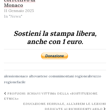
Monaco
11 Gennaio 2025
In "News"
Sostieni la stampa libera,
anche con 1 euro.
alessiomonaco
altovastese
comunimontani
regioneabruzzo
regionefacile
Navigazione
PROFUGHI: SCHIAVI VITTIMA DELLA «SOSTITUZIONE
post
ETNICA»
EDUCAZIONE SESSUALE, ALL’ASREM LE LEZIONI
DEDICATE AI RICHIEDENTI ASILO