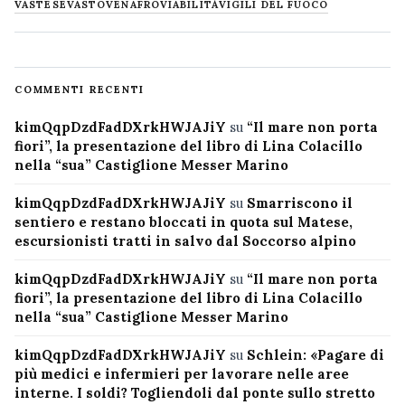
VASTESE
VASTO
VENAFRO
VIABILITÀ
VIGILI DEL FUOCO
COMMENTI RECENTI
kimQqpDzdFadDXrkHWJAJiY
su
“Il mare non porta
fiori”, la presentazione del libro di Lina Colacillo
nella “sua” Castiglione Messer Marino
kimQqpDzdFadDXrkHWJAJiY
su
Smarriscono il
sentiero e restano bloccati in quota sul Matese,
escursionisti tratti in salvo dal Soccorso alpino
kimQqpDzdFadDXrkHWJAJiY
su
“Il mare non porta
fiori”, la presentazione del libro di Lina Colacillo
nella “sua” Castiglione Messer Marino
kimQqpDzdFadDXrkHWJAJiY
su
Schlein: «Pagare di
più medici e infermieri per lavorare nelle aree
interne. I soldi? Togliendoli dal ponte sullo stretto