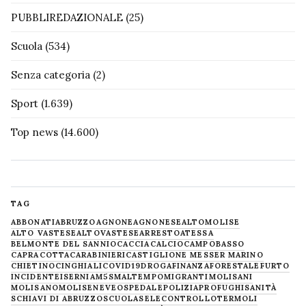
PUBBLIREDAZIONALE
(25)
Scuola
(534)
Senza categoria
(2)
Sport
(1.639)
Top news
(14.600)
TAG
ABBONATI
ABRUZZO
AGNONE
AGNONESE
ALTOMOLISE
ALTO VASTESE
ALTOVASTESE
ARRESTO
ATESSA
BELMONTE DEL SANNIO
CACCIA
CALCIO
CAMPOBASSO
CAPRACOTTA
CARABINIERI
CASTIGLIONE MESSER MARINO
CHIETINO
CINGHIALI
COVID19
DROGA
FINANZA
FORESTALE
FURTO
INCIDENTE
ISERNIA
M5S
MALTEMPO
MIGRANTI
MOLISANI
MOLISANO
MOLISE
NEVE
OSPEDALE
POLIZIA
PROFUGHI
SANITÀ
SCHIAVI DI ABRUZZO
SCUOLA
SELECONTROLLO
TERMOLI