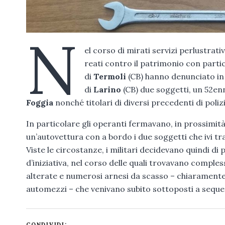
N
el corso di mirati servizi perlustrativ
reati contro il patrimonio con partic
di
Termoli
(CB) hanno denunciato in 
di
Larino
(CB) due soggetti, un 52enn
Foggia
nonché titolari di diversi precedenti di poliz
In particolare gli operanti fermavano, in prossimit
un’autovettura con a bordo i due soggetti che ivi tr
Viste le circostanze, i militari decidevano quindi di
d’iniziativa, nel corso delle quali trovavano comple
alterate e numerosi arnesi da scasso – chiaramente i
automezzi – che venivano subito sottoposti a seque
CONDIVIDI: