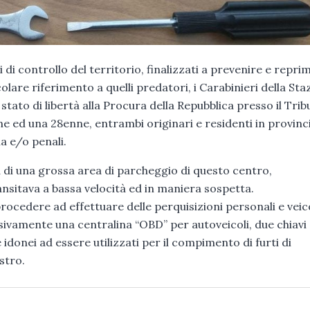
i di controllo del territorio, finalizzati a prevenire e repri
olare riferimento a quelli predatori, i Carabinieri della Sta
stato di libertà alla Procura della Repubblica presso il Trib
e ed una 28enne, entrambi originari e residenti in provinci
ia e/o penali.
à di una grossa area di parcheggio di questo centro,
ansitava a bassa velocità ed in maniera sospetta.
 procedere ad effettuare delle perquisizioni personali e veic
ssivamente una centralina “OBD” per autoveicoli, due chiavi
donei ad essere utilizzati per il compimento di furti di
stro.