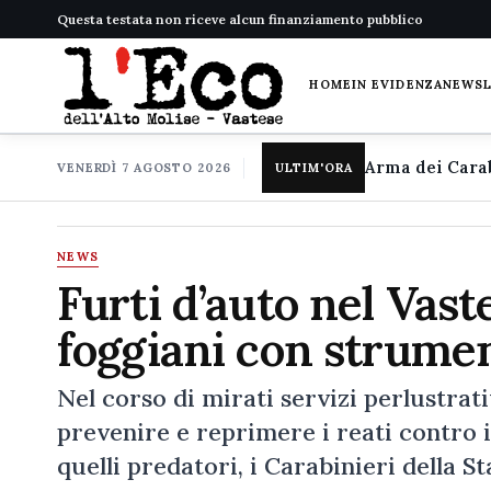
Questa testata non riceve alcun finanziamento pubblico
HOME
IN EVIDENZA
NEWS
VENERDÌ 7 AGOSTO 2026
ULTIM'ORA
NEWS
Furti d’auto nel Vast
foggiani con strumen
Nel corso di mirati servizi perlustrativ
prevenire e reprimere i reati contro 
quelli predatori, i Carabinieri della 