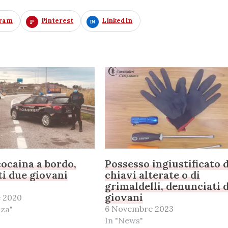
gram
Pinterest
LinkedIn
cocaina a bordo,
Possesso ingiustificato d
i due giovani
chiavi alterate o di
grimaldelli, denunciati 
giovani
e 2020
6 Novembre 2023
nza"
In "News"