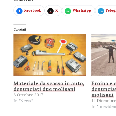
Facebook
X
WhatsApp
Tele
Correlati
Materiale da scasso in auto,
Eroina e 
denunciati due molisani
denunciat
molisani
3 Ottobre 2017
14 Dicembr
In "News"
In "In evide