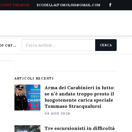
CCOUNT PREMIUM
ECODELLALTOMOLISE@GMAIL.COM
Cerca
Arma dei Carabinieri in lutto: se n'è andato troppo presto il luogotenente carica speciale Tommaso Stracqualursi
CERCA
nel
sito
ARTICOLI RECENTI
Arma dei Carabinieri in lutto:
se n’è andato troppo presto il
luogotenente carica speciale
Tommaso Stracqualursi
06 AGO 2026
Tre escursionisti in difficoltà