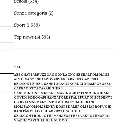
Scuola
(534)
Senza categoria
(2)
Sport
(1.639)
Top news
(14.598)
TAG
ABBONATI
ABRUZZO
AGNONE
AGNONESE
ALTOMOLISE
ALTO VASTESE
ALTOVASTESE
ARRESTO
ATESSA
BELMONTE DEL SANNIO
CACCIA
CALCIO
CAMPOBASSO
CAPRACOTTA
CARABINIERI
CASTIGLIONE MESSER MARINO
CHIETINO
CINGHIALI
COVID19
DROGA
FINANZA
FORESTALE
FURTO
INCIDENTE
ISERNIA
M5S
MALTEMPO
MIGRANTI
MOLISANI
MOLISANO
MOLISE
NEVE
OSPEDALE
POLIZIA
PROFUGHI
SANITÀ
SCHIAVI DI ABRUZZO
SCUOLA
SELECONTROLLO
TERMOLI
VASTESE
VASTO
VENAFRO
VIABILITÀ
VIGILI DEL FUOCO