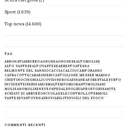
Sport
(1.639)
Top news
(14.600)
TAG
ABBONATI
ABRUZZO
AGNONE
AGNONESE
ALTOMOLISE
ALTO VASTESE
ALTOVASTESE
ARRESTO
ATESSA
BELMONTE DEL SANNIO
CACCIA
CALCIO
CAMPOBASSO
CAPRACOTTA
CARABINIERI
CASTIGLIONE MESSER MARINO
CHIETINO
CINGHIALI
COVID19
DROGA
FINANZA
FORESTALE
FURTO
INCIDENTE
ISERNIA
M5S
MALTEMPO
MIGRANTI
MOLISANI
MOLISANO
MOLISE
NEVE
OSPEDALE
POLIZIA
PROFUGHI
SANITÀ
SCHIAVI DI ABRUZZO
SCUOLA
SELECONTROLLO
TERMOLI
VASTESE
VASTO
VENAFRO
VIABILITÀ
VIGILI DEL FUOCO
COMMENTI RECENTI