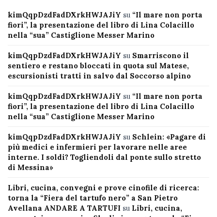
kimQqpDzdFadDXrkHWJAJiY
su
“Il mare non porta
fiori”, la presentazione del libro di Lina Colacillo
nella “sua” Castiglione Messer Marino
kimQqpDzdFadDXrkHWJAJiY
su
Smarriscono il
sentiero e restano bloccati in quota sul Matese,
escursionisti tratti in salvo dal Soccorso alpino
kimQqpDzdFadDXrkHWJAJiY
su
“Il mare non porta
fiori”, la presentazione del libro di Lina Colacillo
nella “sua” Castiglione Messer Marino
kimQqpDzdFadDXrkHWJAJiY
su
Schlein: «Pagare di
più medici e infermieri per lavorare nelle aree
interne. I soldi? Togliendoli dal ponte sullo stretto
di Messina»
Libri, cucina, convegni e prove cinofile di ricerca:
torna la “Fiera del tartufo nero” a San Pietro
Avellana ANDARE A TARTUFI
su
Libri, cucina,