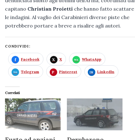
denunciata subito agli uomini dell’Arma, coordinati dal
capitano
Christian Proietti
che hanno fatto scattare
le indagini. Al vaglio dei Carabinieri diverse piste che
potrebbero portare a breve a risalire agli autori.
CONDIVIDI:
Facebook
X
WhatsApp
Telegram
Pinterest
LinkedIn
Correlati
Furto ad anziani,
Derubarono