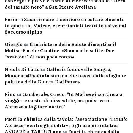
convegni e prove cinofile di ricerca: torna la “Fiera
del tartufo nero” a San Pietro Avellana
kasia
su
Smarriscono il sentiero e restano bloccati
in quota sul Matese, escursionisti tratti in salvo dal
Soccorso alpino
Giorgio
su
Il ministero della Salute dimentica il
Molise, Forche Caudine: «Siamo alle solite. Due
“svarioni” di non poco conto»
Nicola Di Lullo
su
Galleria fondovalle Sangro,
Monaco: «Risultato storico che nasce dalla stagione
politica della Giunta D’Alfonso»
Pino
su
Gamberale, Greco: “In Molise si continua a
viaggiare su strade dissestate, ma poi si va in
Abruzzo a tagliare nastri”
Fuori la chimica dalla tavola: l’associazione “Tartufo
Abruzzo” contro gli additivi e gli aromi sintetici
ANDARE A TARTUFI app
su
Fuori la chimica dalla