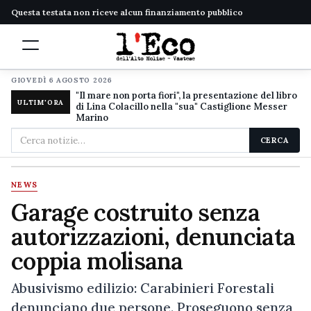
Questa testata non riceve alcun finanziamento pubblico
GIOVEDÌ 6 AGOSTO 2026
"Il mare non porta fiori", la presentazione del libro
ULTIM'ORA
di Lina Colacillo nella "sua" Castiglione Messer
Marino
Cerca
CERCA
nel
sito
NEWS
Garage costruito senza
autorizzazioni, denunciata
coppia molisana
Abusivismo edilizio: Carabinieri Forestali
denunciano due persone. Proseguono senza