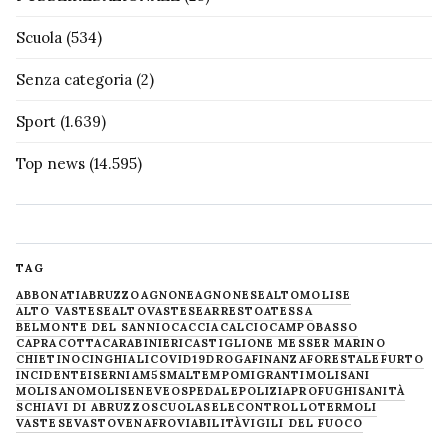
Scuola
(534)
Senza categoria
(2)
Sport
(1.639)
Top news
(14.595)
TAG
ABBONATI
ABRUZZO
AGNONE
AGNONESE
ALTOMOLISE
ALTO VASTESE
ALTOVASTESE
ARRESTO
ATESSA
BELMONTE DEL SANNIO
CACCIA
CALCIO
CAMPOBASSO
CAPRACOTTA
CARABINIERI
CASTIGLIONE MESSER MARINO
CHIETINO
CINGHIALI
COVID19
DROGA
FINANZA
FORESTALE
FURTO
INCIDENTE
ISERNIA
M5S
MALTEMPO
MIGRANTI
MOLISANI
MOLISANO
MOLISE
NEVE
OSPEDALE
POLIZIA
PROFUGHI
SANITÀ
SCHIAVI DI ABRUZZO
SCUOLA
SELECONTROLLO
TERMOLI
VASTESE
VASTO
VENAFRO
VIABILITÀ
VIGILI DEL FUOCO