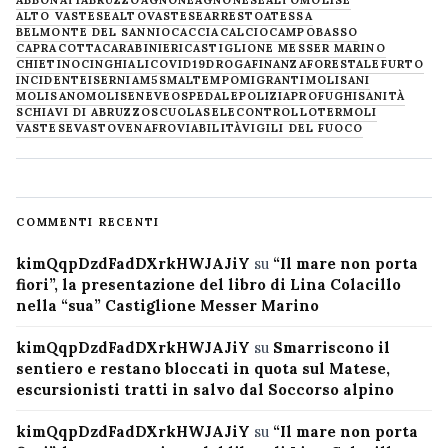
ABBONATI
ABRUZZO
AGNONE
AGNONESE
ALTOMOLISE
ALTO VASTESE
ALTOVASTESE
ARRESTO
ATESSA
BELMONTE DEL SANNIO
CACCIA
CALCIO
CAMPOBASSO
CAPRACOTTA
CARABINIERI
CASTIGLIONE MESSER MARINO
CHIETINO
CINGHIALI
COVID19
DROGA
FINANZA
FORESTALE
FURTO
INCIDENTE
ISERNIA
M5S
MALTEMPO
MIGRANTI
MOLISANI
MOLISANO
MOLISE
NEVE
OSPEDALE
POLIZIA
PROFUGHI
SANITÀ
SCHIAVI DI ABRUZZO
SCUOLA
SELECONTROLLO
TERMOLI
VASTESE
VASTO
VENAFRO
VIABILITÀ
VIGILI DEL FUOCO
COMMENTI RECENTI
kimQqpDzdFadDXrkHWJAJiY
su
“Il mare non porta
fiori”, la presentazione del libro di Lina Colacillo
nella “sua” Castiglione Messer Marino
kimQqpDzdFadDXrkHWJAJiY
su
Smarriscono il
sentiero e restano bloccati in quota sul Matese,
escursionisti tratti in salvo dal Soccorso alpino
kimQqpDzdFadDXrkHWJAJiY
su
“Il mare non porta