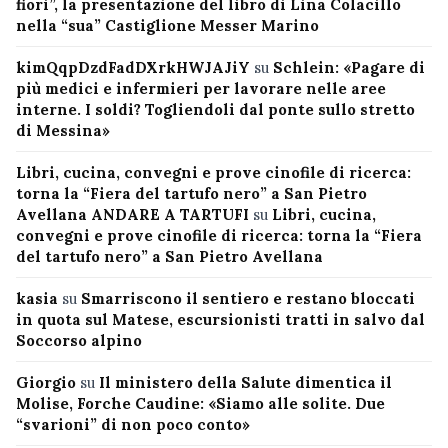
fiori”, la presentazione del libro di Lina Colacillo
nella “sua” Castiglione Messer Marino
kimQqpDzdFadDXrkHWJAJiY
su
Schlein: «Pagare di
più medici e infermieri per lavorare nelle aree
interne. I soldi? Togliendoli dal ponte sullo stretto
di Messina»
Libri, cucina, convegni e prove cinofile di ricerca:
torna la “Fiera del tartufo nero” a San Pietro
Avellana ANDARE A TARTUFI
su
Libri, cucina,
convegni e prove cinofile di ricerca: torna la “Fiera
del tartufo nero” a San Pietro Avellana
kasia
su
Smarriscono il sentiero e restano bloccati
in quota sul Matese, escursionisti tratti in salvo dal
Soccorso alpino
Giorgio
su
Il ministero della Salute dimentica il
Molise, Forche Caudine: «Siamo alle solite. Due
“svarioni” di non poco conto»