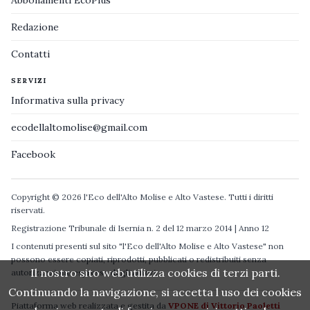
Abbonamenti EcoPlus
Redazione
Contatti
SERVIZI
Informativa sulla privacy
ecodellaltomolise@gmail.com
Facebook
Copyright © 2026 l'Eco dell'Alto Molise e Alto Vastese. Tutti i diritti
riservati.
Registrazione Tribunale di Isernia n. 2 del 12 marzo 2014 | Anno 12
I contenuti presenti sul sito "l'Eco dell'Alto Molise e Alto Vastese" non
possono essere copiati, riprodotti, pubblicati o redistribuiti senza
Il nostro sito web utilizza cookies di terzi parti.
autorizzazione espressa degli autori.
Continuando la navigazione, si accetta l uso dei cookies
Piattaforma web realizzata e gestita da
VPONE di Vittorio Paoletti