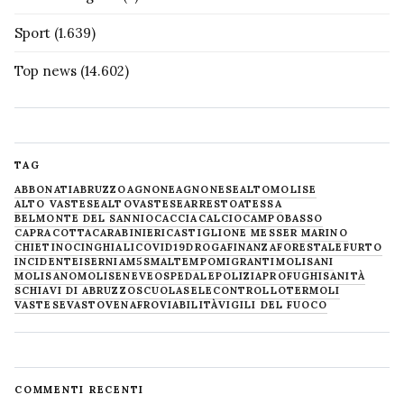
Sport
(1.639)
Top news
(14.602)
TAG
ABBONATI
ABRUZZO
AGNONE
AGNONESE
ALTOMOLISE
ALTO VASTESE
ALTOVASTESE
ARRESTO
ATESSA
BELMONTE DEL SANNIO
CACCIA
CALCIO
CAMPOBASSO
CAPRACOTTA
CARABINIERI
CASTIGLIONE MESSER MARINO
CHIETINO
CINGHIALI
COVID19
DROGA
FINANZA
FORESTALE
FURTO
INCIDENTE
ISERNIA
M5S
MALTEMPO
MIGRANTI
MOLISANI
MOLISANO
MOLISE
NEVE
OSPEDALE
POLIZIA
PROFUGHI
SANITÀ
SCHIAVI DI ABRUZZO
SCUOLA
SELECONTROLLO
TERMOLI
VASTESE
VASTO
VENAFRO
VIABILITÀ
VIGILI DEL FUOCO
COMMENTI RECENTI