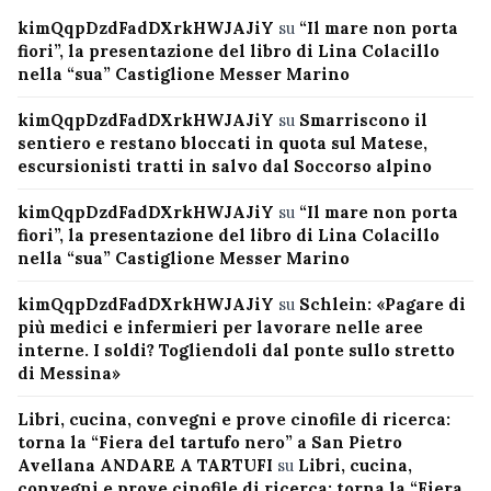
kimQqpDzdFadDXrkHWJAJiY
su
“Il mare non porta
fiori”, la presentazione del libro di Lina Colacillo
nella “sua” Castiglione Messer Marino
kimQqpDzdFadDXrkHWJAJiY
su
Smarriscono il
sentiero e restano bloccati in quota sul Matese,
escursionisti tratti in salvo dal Soccorso alpino
kimQqpDzdFadDXrkHWJAJiY
su
“Il mare non porta
fiori”, la presentazione del libro di Lina Colacillo
nella “sua” Castiglione Messer Marino
kimQqpDzdFadDXrkHWJAJiY
su
Schlein: «Pagare di
più medici e infermieri per lavorare nelle aree
interne. I soldi? Togliendoli dal ponte sullo stretto
di Messina»
Libri, cucina, convegni e prove cinofile di ricerca:
torna la “Fiera del tartufo nero” a San Pietro
Avellana ANDARE A TARTUFI
su
Libri, cucina,
convegni e prove cinofile di ricerca: torna la “Fiera