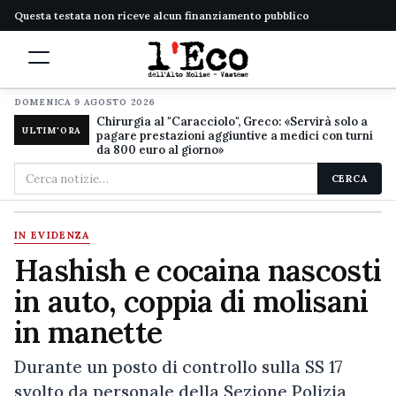
Questa testata non riceve alcun finanziamento pubblico
DOMENICA 9 AGOSTO 2026
Chirurgia al "Caracciolo", Greco: «Servirà solo a
ULTIM'ORA
pagare prestazioni aggiuntive a medici con turni
da 800 euro al giorno»
Cerca
CERCA
nel
sito
IN EVIDENZA
Hashish e cocaina nascosti
in auto, coppia di molisani
in manette
Durante un posto di controllo sulla SS 17
svolto da personale della Sezione Polizia