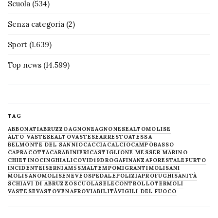
Scuola
(534)
Senza categoria
(2)
Sport
(1.639)
Top news
(14.599)
TAG
ABBONATI
ABRUZZO
AGNONE
AGNONESE
ALTOMOLISE
ALTO VASTESE
ALTOVASTESE
ARRESTO
ATESSA
BELMONTE DEL SANNIO
CACCIA
CALCIO
CAMPOBASSO
CAPRACOTTA
CARABINIERI
CASTIGLIONE MESSER MARINO
CHIETINO
CINGHIALI
COVID19
DROGA
FINANZA
FORESTALE
FURTO
INCIDENTE
ISERNIA
M5S
MALTEMPO
MIGRANTI
MOLISANI
MOLISANO
MOLISE
NEVE
OSPEDALE
POLIZIA
PROFUGHI
SANITÀ
SCHIAVI DI ABRUZZO
SCUOLA
SELECONTROLLO
TERMOLI
VASTESE
VASTO
VENAFRO
VIABILITÀ
VIGILI DEL FUOCO