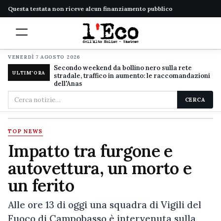
Questa testata non riceve alcun finanziamento pubblico
VENERDÌ 7 AGOSTO 2026
Secondo weekend da bollino nero sulla rete
ULTIM'ORA
stradale, traffico in aumento: le raccomandazioni
dell'Anas
Cerca
CERCA
nel
sito
TOP NEWS
Impatto tra furgone e
autovettura, un morto e
un ferito
Alle ore 13 di oggi una squadra di Vigili del
Fuoco di Campobasso è intervenuta sulla