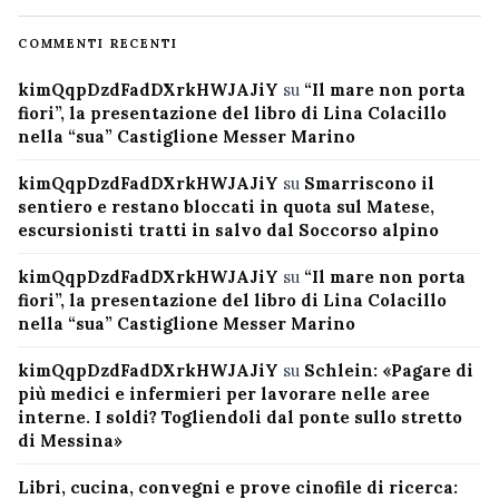
COMMENTI RECENTI
kimQqpDzdFadDXrkHWJAJiY
su
“Il mare non porta
fiori”, la presentazione del libro di Lina Colacillo
nella “sua” Castiglione Messer Marino
kimQqpDzdFadDXrkHWJAJiY
su
Smarriscono il
sentiero e restano bloccati in quota sul Matese,
escursionisti tratti in salvo dal Soccorso alpino
kimQqpDzdFadDXrkHWJAJiY
su
“Il mare non porta
fiori”, la presentazione del libro di Lina Colacillo
nella “sua” Castiglione Messer Marino
kimQqpDzdFadDXrkHWJAJiY
su
Schlein: «Pagare di
più medici e infermieri per lavorare nelle aree
interne. I soldi? Togliendoli dal ponte sullo stretto
di Messina»
Libri, cucina, convegni e prove cinofile di ricerca: